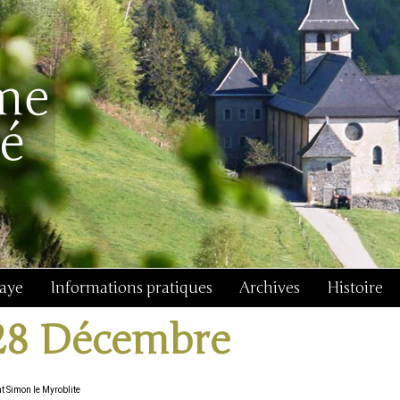
baye
Informations pratiques
Archives
Histoire
28 Décembre
t Simon le Myroblite