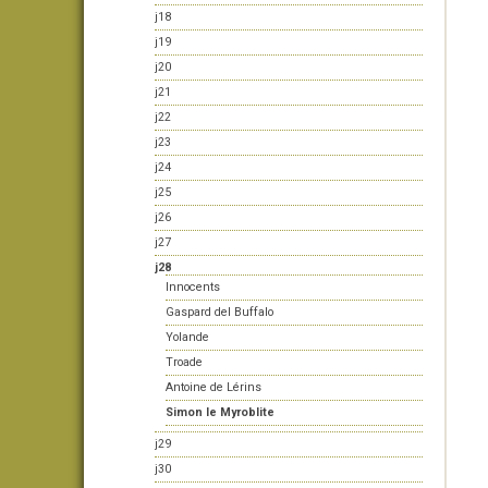
j18
j19
j20
j21
j22
j23
j24
j25
j26
j27
j28
Innocents
Gaspard del Buffalo
Yolande
Troade
Antoine de Lérins
Simon le Myroblite
j29
j30