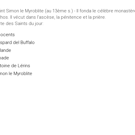
int Simon le Myroblite (au 13ème s.) - Il fonda le célèbre monast
Athos. Il vécut dans l'ascèse, la pénitence et la prière.
ste des Saints du jour:
nocents
spard del Buffalo
lande
oade
toine de Lérins
mon le Myroblite