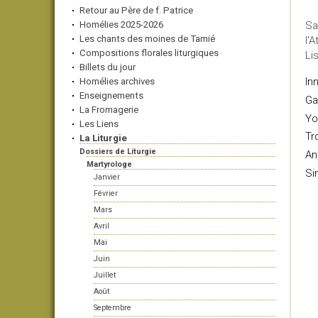
Retour au Père de f. Patrice
Homélies 2025-2026
Sa
Les chants des moines de Tamié
l'
Compositions florales liturgiques
Li
Billets du jour
In
Homélies archives
Enseignements
Ga
La Fromagerie
Yo
Les Liens
Tr
La Liturgie
Dossiers de Liturgie
An
Martyrologe
Si
Janvier
Février
Mars
Avril
Mai
Juin
Juillet
Août
Septembre