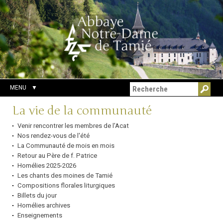
Aller
Outils
Chercher par
au
personnels
Recherche
contenu.
avancée…
|
Aller
à
la
navigation
MENU
Navigation
La vie de la communauté
Venir rencontrer les membres de l'Acat
Nos rendez-vous de l'été
La Communauté de mois en mois
Retour au Père de f. Patrice
Homélies 2025-2026
Les chants des moines de Tamié
Compositions florales liturgiques
Billets du jour
Homélies archives
Enseignements