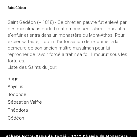
Saint Gédéon
Saint Gédéon (+ 1818) - Ce chrétien pauvre fut enlevé par
des musulmans qui le firent embrasser l'Islam. Il parvint à
s'enfuir et entra dans un monastère du Mont-Athos. Pour
expier sa faute, il obtint l'autorisation de retourner à la
demeure de son ancien maître musulman pour lui
reprocher de l'avoir forcé à trahir sa foi. Il mourut sous les
tortures.
Liste des Saints du jour:
Roger
Anysius
Joconde
Sébastien Valfré
Théodora
Gédéon
Abbaye Notre-Dame de Tamié - 1242 Chemin du Monastère -