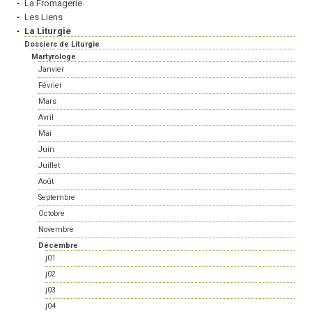
La Fromagerie
Les Liens
La Liturgie
Dossiers de Liturgie
Martyrologe
Janvier
Février
Mars
Avril
Mai
Juin
Juillet
Août
Septembre
Octobre
Novembre
Décembre
j01
j02
j03
j04