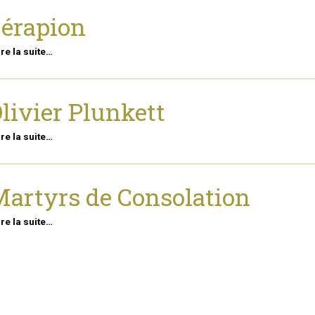
érapion
ire la suite…
livier Plunkett
ire la suite…
artyrs de Consolation
ire la suite…