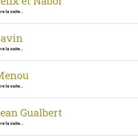
élix et Nabor
ire la suite…
Savin
ire la suite…
Menou
ire la suite…
ean Gualbert
ire la suite…