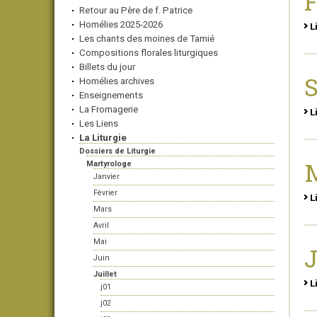
F
Retour au Père de f. Patrice
Homélies 2025-2026
L
Les chants des moines de Tamié
Compositions florales liturgiques
Billets du jour
Homélies archives
Enseignements
La Fromagerie
L
Les Liens
La Liturgie
Dossiers de Liturgie
Martyrologe
Janvier
Février
L
Mars
Avril
Mai
J
Juin
Juillet
L
j01
j02