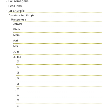
La Fromagerie
Les Liens
La Liturgie
Dossiers de Liturgie
Martyrologe
Janvier
Février
Mars
Avril
Mai
Juin
Juillet
j01
j02
j03
j04
j05
j06
j07
j08
j09