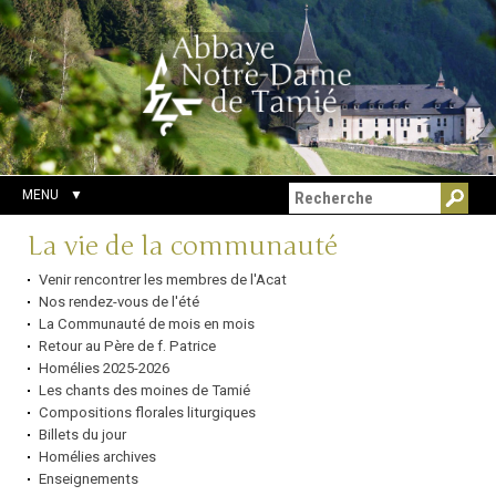
Aller
Outils
Chercher par
au
personnels
Recherche
contenu.
avancée…
|
Aller
à
la
navigation
MENU
Navigation
La vie de la communauté
Venir rencontrer les membres de l'Acat
Nos rendez-vous de l'été
La Communauté de mois en mois
Retour au Père de f. Patrice
Homélies 2025-2026
Les chants des moines de Tamié
Compositions florales liturgiques
Billets du jour
Homélies archives
Enseignements