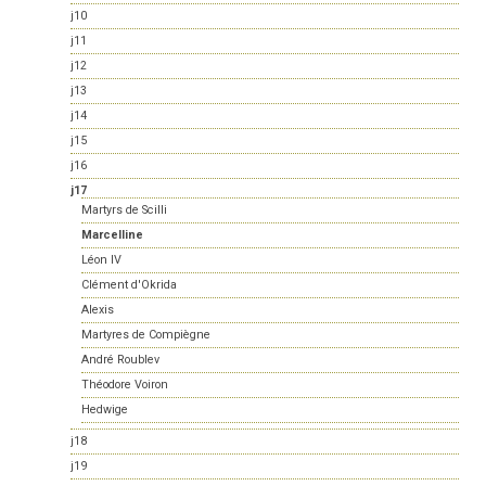
j10
j11
j12
j13
j14
j15
j16
j17
Martyrs de Scilli
Marcelline
Léon IV
Clément d'Okrida
Alexis
Martyres de Compiègne
André Roublev
Théodore Voiron
Hedwige
j18
j19