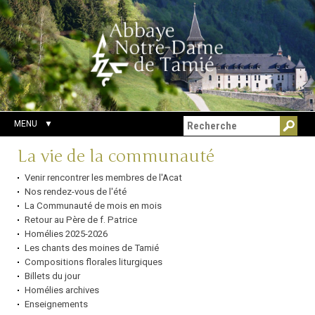
Aller
Outils
Chercher par
au
personnels
Recherche
contenu.
avancée…
|
Aller
à
la
navigation
MENU
Navigation
La vie de la communauté
Venir rencontrer les membres de l'Acat
Nos rendez-vous de l'été
La Communauté de mois en mois
Retour au Père de f. Patrice
Homélies 2025-2026
Les chants des moines de Tamié
Compositions florales liturgiques
Billets du jour
Homélies archives
Enseignements