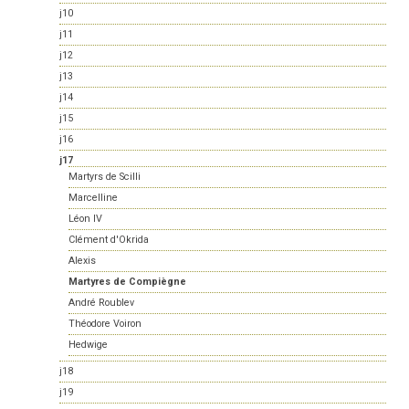
j10
j11
j12
j13
j14
j15
j16
j17
Martyrs de Scilli
Marcelline
Léon IV
Clément d'Okrida
Alexis
Martyres de Compiègne
André Roublev
Théodore Voiron
Hedwige
j18
j19