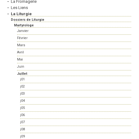
La Fromagerie
Les Liens
La Liturgie
Dossiers de Liturgie
Martyrologe
Janvier
Février
Mars
Avril
Mai
Juin
Juillet
j01
j02
j03
j04
j05
j06
j07
j08
j09