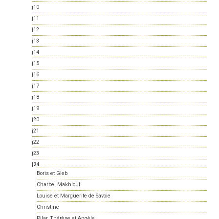
j10
j11
j12
j13
j14
j15
j16
j17
j18
j19
j20
j21
j22
j23
j24
Boris et Gleb
Charbel Makhlouf
Louise et Marguerite de Savoie
Christine
Pilar, Thérèse et Angèle