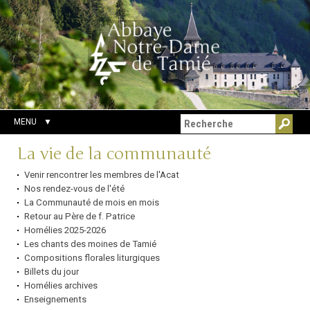
Aller
Outils
Chercher par
au
personnels
Recherche
contenu.
avancée…
|
Aller
à
la
navigation
MENU
Navigation
La vie de la communauté
Venir rencontrer les membres de l'Acat
Nos rendez-vous de l'été
La Communauté de mois en mois
Retour au Père de f. Patrice
Homélies 2025-2026
Les chants des moines de Tamié
Compositions florales liturgiques
Billets du jour
Homélies archives
Enseignements