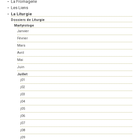
La Fromagerie
Les Liens
La Liturgie
Dossiers de Liturgie
Martyrologe
Janvier
Février
Mars
Avril
Mai
Juin
Juillet
j01
j02
j03
j04
j05
j06
j07
j08
j09