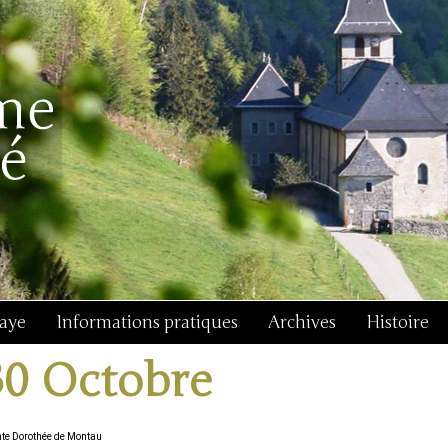
baye
Informations pratiques
Archives
Histoire
30 Octobre
nte Dorothée de Montau