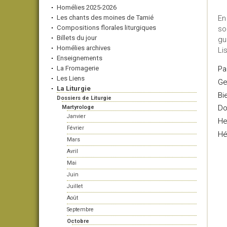
Homélies 2025-2026
Les chants des moines de Tamié
En
Compositions florales liturgiques
so
Billets du jour
gu
Homélies archives
Li
Enseignements
La Fromagerie
Pa
Les Liens
Ge
La Liturgie
Bi
Dossiers de Liturgie
Do
Martyrologe
Janvier
He
Février
Hé
Mars
Avril
Mai
Juin
Juillet
Août
Septembre
Octobre