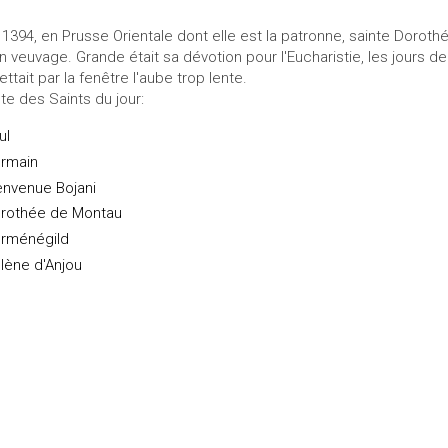
 1394, en Prusse Orientale dont elle est la patronne, sainte Dorot
n veuvage. Grande était sa dévotion pour l'Eucharistie, les jours d
ettait par la fenêtre l'aube trop lente.
ste des Saints du jour:
ul
rmain
envenue Bojani
rothée de Montau
rménégild
lène d'Anjou