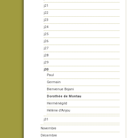
j21
j22
j23
j24
j25
j26
j27
j28
j29
j30
Paul
Germain
Bienvenue Bojani
Dorothée de Montau
Herménégild
Hélène d'Anjou
j31
Novembre
Décembre