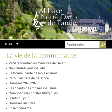
Aller
Outils
Chercher par
au
personnels
Recherche
contenu.
avancée…
|
Aller
à
la
navigation
MENU
Navigation
La vie de la communauté
Venir rencontrer les membres de l'Acat
Nos rendez-vous de l'été
La Communauté de mois en mois
Retour au Père de f. Patrice
Homélies 2025-2026
Les chants des moines de Tamié
Compositions florales liturgiques
Billets du jour
Homélies archives
Enseignements