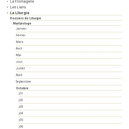
La Fromagerie
Les Liens
La Liturgie
Dossiers de Liturgie
Martyrologe
Janvier
Février
Mars
Avril
Mai
Juin
Juillet
Août
Septembre
Octobre
j01
j02
j03
j04
j05
j06