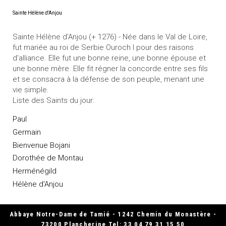
Sainte Hélène d'Anjou
Sainte Hélène d'Anjou (+ 1276) - Née dans le Val de Loire,
fut mariée au roi de Serbie Ouroch I pour des raisons
d'alliance. Elle fut une bonne reine, une bonne épouse et
une bonne mère. Elle fit régner la concorde entre ses fils
et se consacra à la défense de son peuple, menant une
vie simple.
Liste des Saints du jour:
Paul
Germain
Bienvenue Bojani
Dorothée de Montau
Herménégild
Hélène d'Anjou
Abbaye Notre-Dame de Tamié - 1242 Chemin du Monastère -
73200 Plancherine Tel: 33 04 79 31 15 50