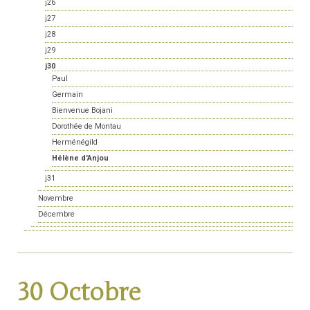
j26
j27
j28
j29
j30
Paul
Germain
Bienvenue Bojani
Dorothée de Montau
Herménégild
Hélène d'Anjou
j31
Novembre
Décembre
30 Octobre