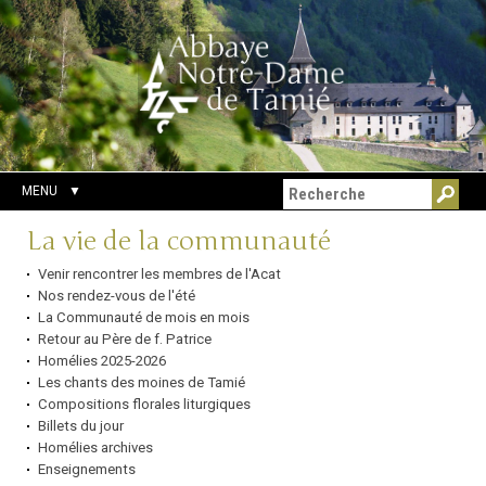
Aller
Outils
Chercher par
au
personnels
Recherche
contenu.
avancée…
|
Aller
à
la
navigation
MENU
Navigation
La vie de la communauté
Venir rencontrer les membres de l'Acat
Nos rendez-vous de l'été
La Communauté de mois en mois
Retour au Père de f. Patrice
Homélies 2025-2026
Les chants des moines de Tamié
Compositions florales liturgiques
Billets du jour
Homélies archives
Enseignements