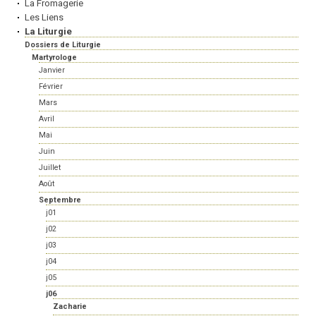
La Fromagerie
Les Liens
La Liturgie
Dossiers de Liturgie
Martyrologe
Janvier
Février
Mars
Avril
Mai
Juin
Juillet
Août
Septembre
j01
j02
j03
j04
j05
j06
Zacharie