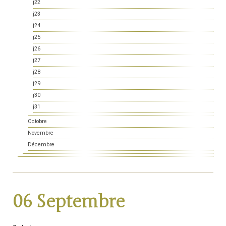
j22
j23
j24
j25
j26
j27
j28
j29
j30
j31
Octobre
Novembre
Décembre
06 Septembre