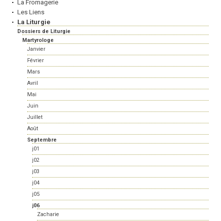
La Fromagerie
Les Liens
La Liturgie
Dossiers de Liturgie
Martyrologe
Janvier
Février
Mars
Avril
Mai
Juin
Juillet
Août
Septembre
j01
j02
j03
j04
j05
j06
Zacharie