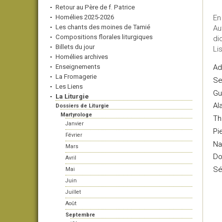
Retour au Père de f. Patrice
Homélies 2025-2026
En
Les chants des moines de Tamié
Au
Compositions florales liturgiques
di
Billets du jour
Li
Homélies archives
Enseignements
Ad
La Fromagerie
Se
Les Liens
Gu
La Liturgie
Al
Dossiers de Liturgie
Martyrologe
Th
Janvier
Pi
Février
Na
Mars
Do
Avril
Sé
Mai
Juin
Juillet
Août
Septembre