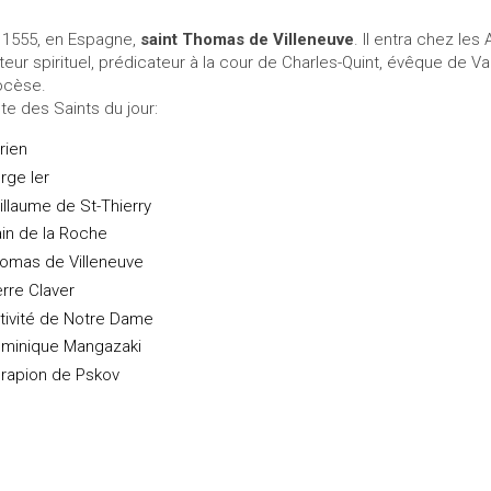
 1555, en Espagne,
saint Thomas de Villeneuve
. Il entra chez le
teur spirituel, prédicateur à la cour de Charles-Quint, évêque de Va
ocèse.
ste des Saints du jour:
rien
rge Ier
illaume de St-Thierry
ain de la Roche
omas de Villeneuve
erre Claver
tivité de Notre Dame
minique Mangazaki
rapion de Pskov