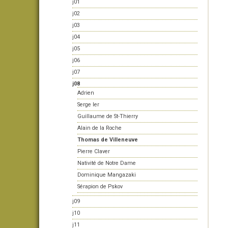
j01
j02
j03
j04
j05
j06
j07
j08
Adrien
Serge Ier
Guillaume de St-Thierry
Alain de la Roche
Thomas de Villeneuve
Pierre Claver
Nativité de Notre Dame
Dominique Mangazaki
Sérapion de Pskov
j09
j10
j11