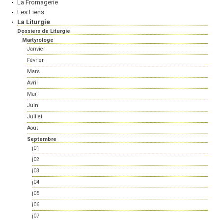
La Fromagerie
Les Liens
La Liturgie
Dossiers de Liturgie
Martyrologe
Janvier
Février
Mars
Avril
Mai
Juin
Juillet
Août
Septembre
j01
j02
j03
j04
j05
j06
j07