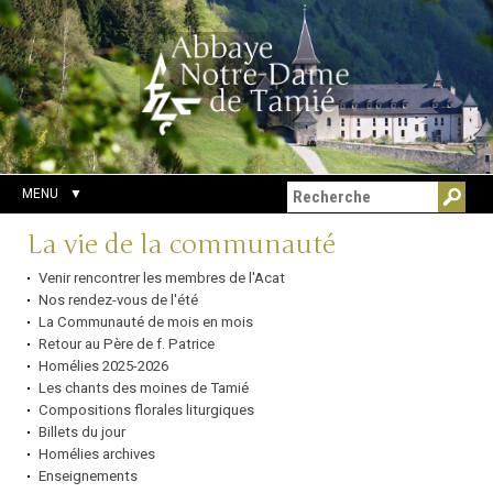
Aller
Outils
Chercher par
au
personnels
Recherche
contenu.
avancée…
|
Aller
à
la
navigation
MENU
Navigation
La vie de la communauté
Venir rencontrer les membres de l'Acat
Nos rendez-vous de l'été
La Communauté de mois en mois
Retour au Père de f. Patrice
Homélies 2025-2026
Les chants des moines de Tamié
Compositions florales liturgiques
Billets du jour
Homélies archives
Enseignements