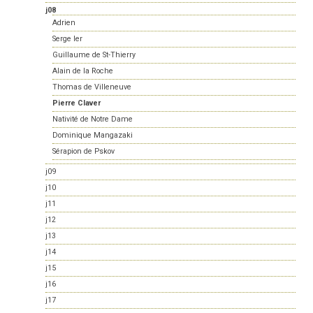
j08
Adrien
Serge Ier
Guillaume de St-Thierry
Alain de la Roche
Thomas de Villeneuve
Pierre Claver
Nativité de Notre Dame
Dominique Mangazaki
Sérapion de Pskov
j09
j10
j11
j12
j13
j14
j15
j16
j17