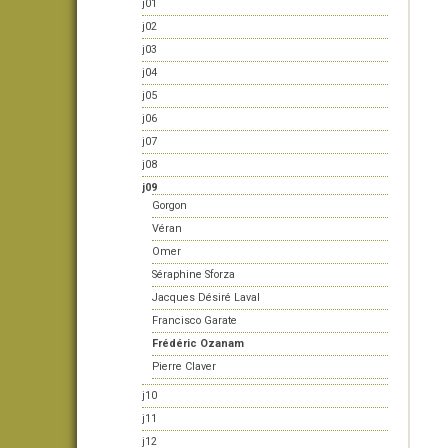
j01
j02
j03
j04
j05
j06
j07
j08
j09
Gorgon
Véran
Omer
Séraphine Sforza
Jacques Désiré Laval
Francisco Garate
Frédéric Ozanam
Pierre Claver
j10
j11
j12