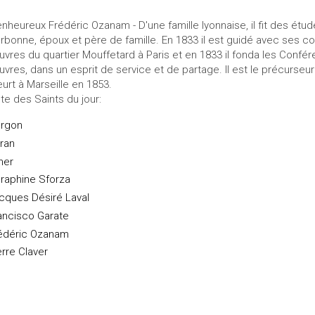
enheureux Frédéric Ozanam - D'une famille lyonnaise, il fit des étud
rbonne, époux et père de famille. En 1833 il est guidé avec ses 
uvres du quartier Mouffetard à Paris et en 1833 il fonda les Confér
uvres, dans un esprit de service et de partage. Il est le précurseur
urt à Marseille en 1853.
ste des Saints du jour:
rgon
ran
mer
raphine Sforza
cques Désiré Laval
ancisco Garate
édéric Ozanam
erre Claver