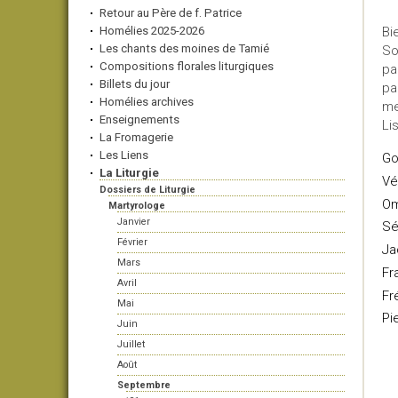
Retour au Père de f. Patrice
Homélies 2025-2026
Bi
Les chants des moines de Tamié
So
Compositions florales liturgiques
pa
Billets du jour
pa
Homélies archives
me
Enseignements
Li
La Fromagerie
Les Liens
Go
La Liturgie
Vé
Dossiers de Liturgie
O
Martyrologe
Janvier
Sé
Février
Ja
Mars
Fr
Avril
Fr
Mai
Pi
Juin
Juillet
Août
Septembre