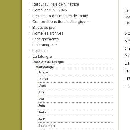
Retour au Père de f. Patrice
Homélies 2025-2026
En
Les chants des moines de Tamié
av
Compositions florales liturgiques
Li
Billets du jour
Go
Homélies archives
Enseignements
Vé
La Fromagerie
O
Les Liens
Sé
La Liturgie
Dossiers de Liturgie
Ja
Martyrologe
Fr
Janvier
Fr
Février
Pi
Mars
Avril
Mai
Juin
Juillet
Août
Septembre