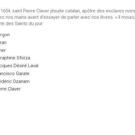
 1654, saint Pierre Claver jésuite catalan, apôtre des esclaves noi
ec nos mains avant d'essayer de parler avec nos lèvres. » Il mourut
ste des Saints du jour:
rgon
ran
mer
raphine Sforza
cques Désiré Laval
ancisco Garate
édéric Ozanam
erre Claver