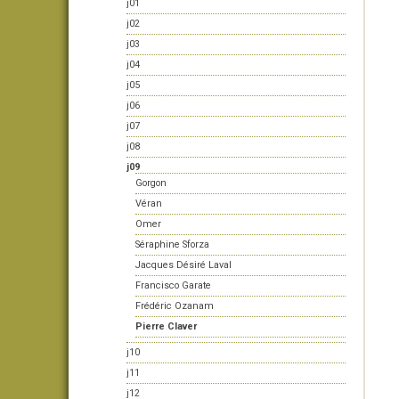
j01
j02
j03
j04
j05
j06
j07
j08
j09
Gorgon
Véran
Omer
Séraphine Sforza
Jacques Désiré Laval
Francisco Garate
Frédéric Ozanam
Pierre Claver
j10
j11
j12