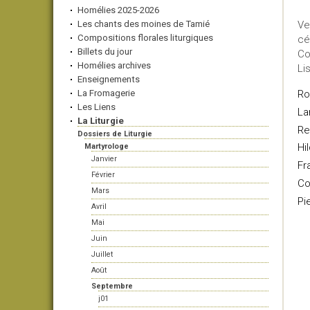
Homélies 2025-2026
Les chants des moines de Tamié
Ve
Compositions florales liturgiques
cé
Billets du jour
Co
Homélies archives
Li
Enseignements
La Fromagerie
Ro
Les Liens
La
La Liturgie
Re
Dossiers de Liturgie
Hi
Martyrologe
Janvier
Fr
Février
Co
Mars
Pi
Avril
Mai
Juin
Juillet
Août
Septembre
j01