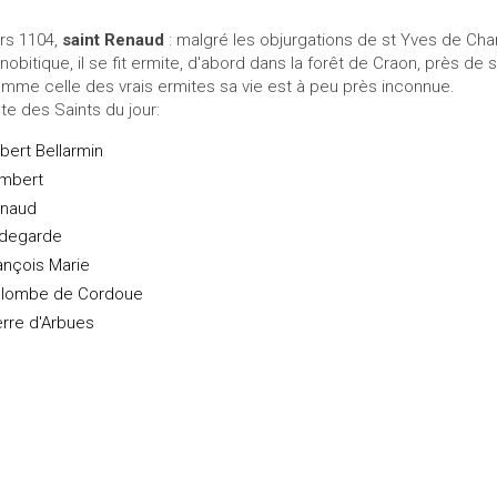
rs 1104,
saint Renaud
: malgré les objurgations de st Yves de Chartre
nobitique, il se fit ermite, d'abord dans la forêt de Craon, près de s
mme celle des vrais ermites sa vie est à peu près inconnue.
ste des Saints du jour:
bert Bellarmin
mbert
naud
ldegarde
ançois Marie
lombe de Cordoue
erre d'Arbues