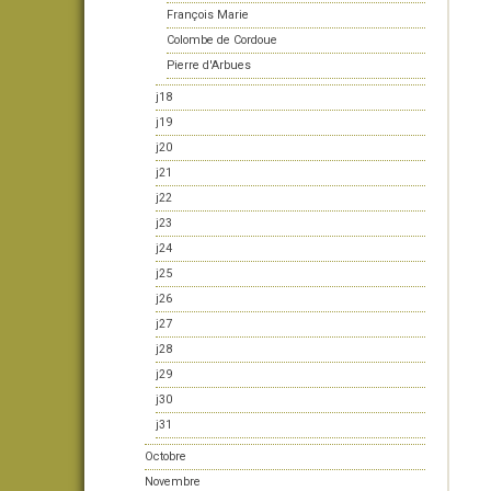
François Marie
Colombe de Cordoue
Pierre d'Arbues
j18
j19
j20
j21
j22
j23
j24
j25
j26
j27
j28
j29
j30
j31
Octobre
Novembre