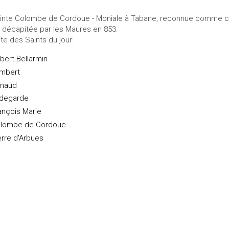
inte Colombe de Cordoue - Moniale à Tabane, reconnue comme chr
t décapitée par les Maures en 853.
ste des Saints du jour:
bert Bellarmin
mbert
naud
ldegarde
ançois Marie
lombe de Cordoue
erre d'Arbues