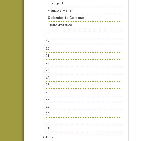
Hildegarde
François Marie
Colombe de Cordoue
Pierre d'Arbues
j18
j19
j20
j21
j22
j23
j24
j25
j26
j27
j28
j29
j30
j31
Octobre