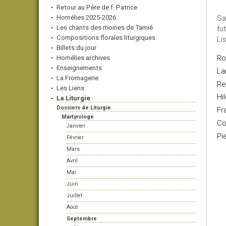
Retour au Père de f. Patrice
Homélies 2025-2026
Sa
Les chants des moines de Tamié
fu
Compositions florales liturgiques
Li
Billets du jour
Ro
Homélies archives
Enseignements
La
La Fromagerie
Re
Les Liens
Hi
La Liturgie
Dossiers de Liturgie
Fr
Martyrologe
Co
Janvier
Pi
Février
Mars
Avril
Mai
Juin
Juillet
Août
Septembre