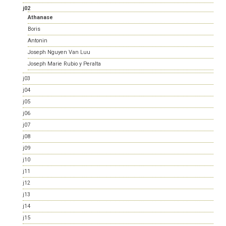
j02
Athanase
Boris
Antonin
Joseph Nguyen Van Luu
Joseph Marie Rubio y Peralta
j03
j04
j05
j06
j07
j08
j09
j10
j11
j12
j13
j14
j15