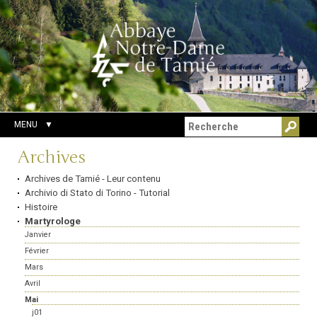
Aller
Outils
Chercher par
au
personnels
Recherche
contenu.
avancée…
|
Aller
à
la
navigation
MENU
Navigation
Archives
Archives de Tamié - Leur contenu
Archivio di Stato di Torino - Tutorial
Histoire
Martyrologe
Janvier
Février
Mars
Avril
Mai
j01