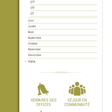
j29
j30
j31
Juin
Juillet
Août
Septembre
Octobre
Novembre
Décembre
Varia
HORAIRES DES
SÉJOUR EN
OFFICES
COMMUNAUTÉ