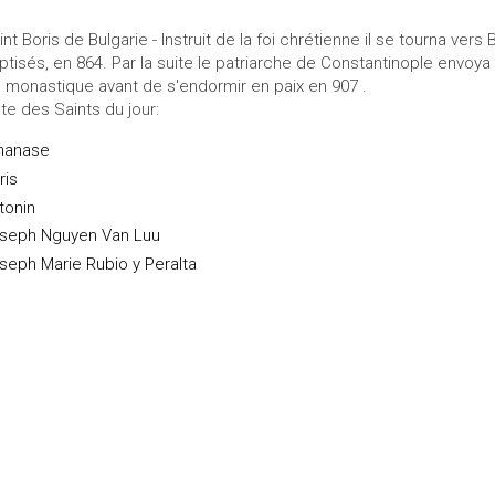
int Boris de Bulgarie - Instruit de la foi chrétienne il se tourna ver
ptisés, en 864. Par la suite le patriarche de Constantinople envoya
e monastique avant de s'endormir en paix en 907 .
ste des Saints du jour:
hanase
ris
tonin
seph Nguyen Van Luu
seph Marie Rubio y Peralta