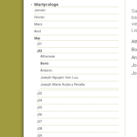
Martyrologe
Janvier
Sa
ba
Février
vi
Mars
Li
Avril
Mai
At
j01
Bo
j02
Athanase
An
Boris
Jo
Antonin
Jo
Joseph Nguyen Van Luu
Joseph Marie Rubio y Peralta
j03
j04
j05
j06
j07
j08
j09