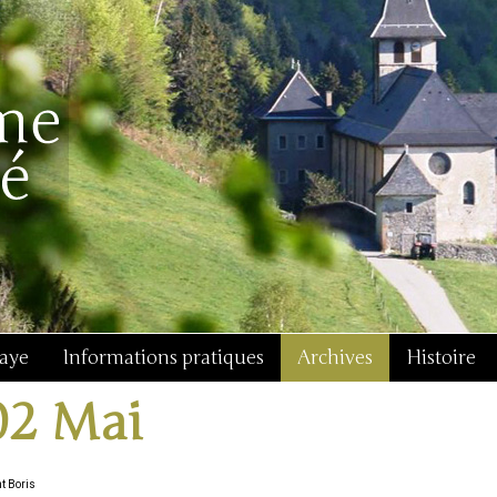
baye
Informations pratiques
Archives
Histoire
02 Mai
t Boris