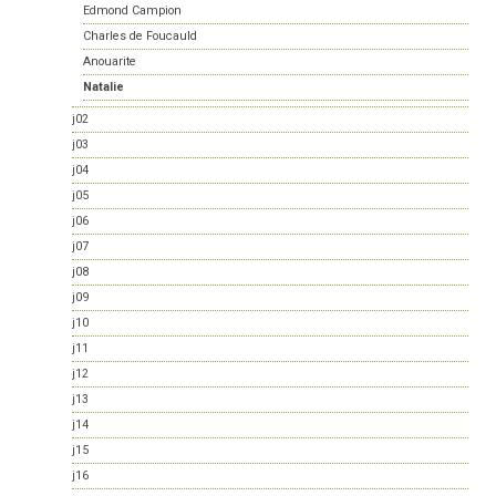
Edmond Campion
Charles de Foucauld
Anouarite
Natalie
j02
j03
j04
j05
j06
j07
j08
j09
j10
j11
j12
j13
j14
j15
j16