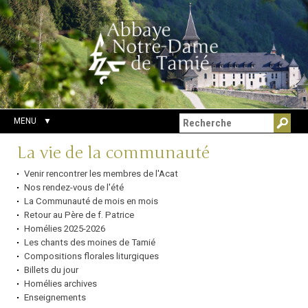
Aller
Outils
Chercher par
au
personnels
Recherche
contenu.
avancée…
|
Aller
à
la
navigation
MENU
Navigation
La vie de la communauté
Venir rencontrer les membres de l'Acat
Nos rendez-vous de l'été
La Communauté de mois en mois
Retour au Père de f. Patrice
Homélies 2025-2026
Les chants des moines de Tamié
Compositions florales liturgiques
Billets du jour
Homélies archives
Enseignements