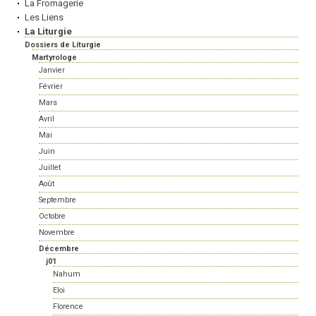
La Fromagerie
Les Liens
La Liturgie
Dossiers de Liturgie
Martyrologe
Janvier
Février
Mars
Avril
Mai
Juin
Juillet
Août
Septembre
Octobre
Novembre
Décembre
j01
Nahum
Eloi
Florence