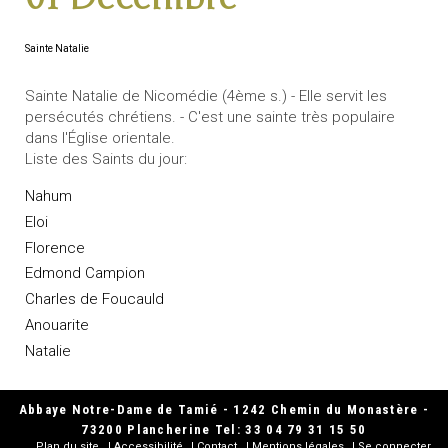
Sainte Natalie
Sainte Natalie de Nicomédie (4ème s.) - Elle servit les
persécutés chrétiens. - C'est une sainte très populaire
dans l'Église orientale.
Liste des Saints du jour:
Nahum
Eloi
Florence
Edmond Campion
Charles de Foucauld
Anouarite
Natalie
Abbaye Notre-Dame de Tamié - 1242 Chemin du Monastère -
73200 Plancherine Tel: 33 04 79 31 15 50
Plan du site
Accessibilité
Contact
Mentions légales
Se connecter