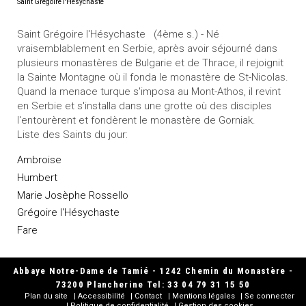
Saint Grégoire l'Hésychaste
Saint Grégoire l'Hésychaste (4ème s.) - Né
vraisemblablement en Serbie, après avoir séjourné dans
plusieurs monastères de Bulgarie et de Thrace, il rejoignit
la Sainte Montagne où il fonda le monastère de St-Nicolas.
Quand la menace turque s'imposa au Mont-Athos, il revint
en Serbie et s'installa dans une grotte où des disciples
l'entourèrent et fondèrent le monastère de Gorniak.
Liste des Saints du jour:
Ambroise
Humbert
Marie Josèphe Rossello
Grégoire l'Hésychaste
Fare
Abbaye Notre-Dame de Tamié - 1242 Chemin du Monastère -
73200 Plancherine Tel: 33 04 79 31 15 50
Plan du site
Accessibilité
Contact
Mentions légales
Se connecter
Politique de confidentialité
Gestion des cookies