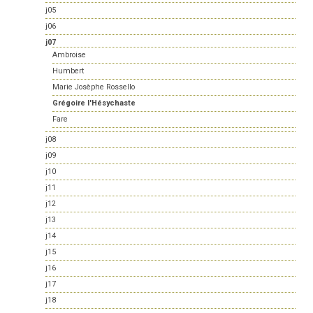
j05
j06
j07
Ambroise
Humbert
Marie Josèphe Rossello
Grégoire l'Hésychaste
Fare
j08
j09
j10
j11
j12
j13
j14
j15
j16
j17
j18