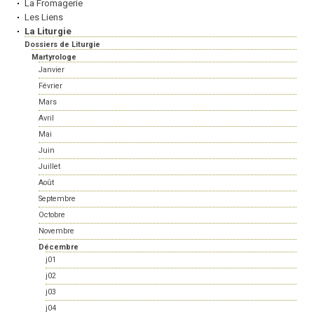
La Fromagerie
Les Liens
La Liturgie
Dossiers de Liturgie
Martyrologe
Janvier
Février
Mars
Avril
Mai
Juin
Juillet
Août
Septembre
Octobre
Novembre
Décembre
j01
j02
j03
j04