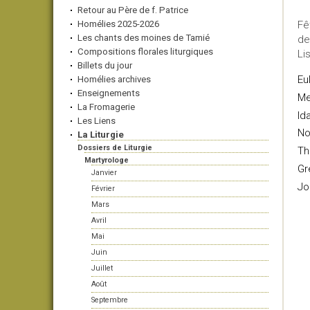
Retour au Père de f. Patrice
Homélies 2025-2026
Fê
Les chants des moines de Tamié
de
Compositions florales liturgiques
Li
Billets du jour
Eu
Homélies archives
Enseignements
Me
La Fromagerie
Id
Les Liens
No
La Liturgie
Dossiers de Liturgie
T
Martyrologe
Gr
Janvier
Jo
Février
Mars
Avril
Mai
Juin
Juillet
Août
Septembre