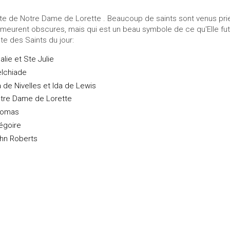
te de Notre Dame de Lorette . Beaucoup de saints sont venus prier
meurent obscures, mais qui est un beau symbole de ce qu'Elle fut
ste des Saints du jour:
lalie et Ste Julie
lchiade
a de Nivelles et Ida de Lewis
tre Dame de Lorette
homas
égoire
hn Roberts