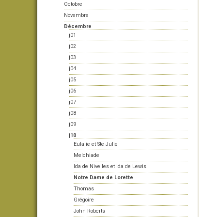
Octobre
Novembre
Décembre
j01
j02
j03
j04
j05
j06
j07
j08
j09
j10
Eulalie et Ste Julie
Melchiade
Ida de Nivelles et Ida de Lewis
Notre Dame de Lorette
Thomas
Grégoire
John Roberts