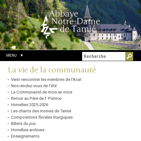
Aller
Outils
Chercher par
au
personnels
Recherche
contenu.
avancée…
|
Aller
à
la
navigation
MENU
Navigation
La vie de la communauté
Venir rencontrer les membres de l'Acat
Nos rendez-vous de l'été
La Communauté de mois en mois
Retour au Père de f. Patrice
Homélies 2025-2026
Les chants des moines de Tamié
Compositions florales liturgiques
Billets du jour
Homélies archives
Enseignements