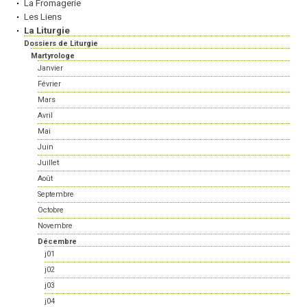
La Fromagerie
Les Liens
La Liturgie
Dossiers de Liturgie
Martyrologe
Janvier
Février
Mars
Avril
Mai
Juin
Juillet
Août
Septembre
Octobre
Novembre
Décembre
j01
j02
j03
j04