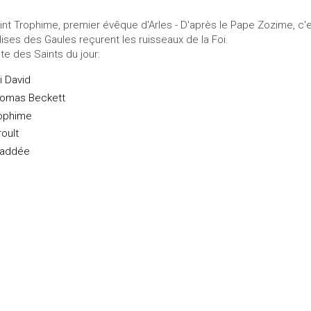
int Trophime, premier évêque d'Arles - D'après le Pape Zozime, c'e
lises des Gaules reçurent les ruisseaux de la Foi.
ste des Saints du jour:
i David
omas Beckett
ophime
roult
addée