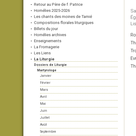
Retour au Père de f. Patrice
Homélies 2025-2026
Sa
Les chants des moines de Tamié
Ég
Compositions florales liturgiques
Li
Billets du jour
Ro
Homélies archives
Enseignements
Th
La Fromagerie
Tr
Les Liens
Ev
La Liturgie
Dossiers de Liturgie
Th
Martyrologe
Janvier
Février
Mars
Avril
Mai
Juin
Juillet
Août
Septembre