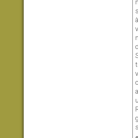
s
S
u
g
s