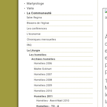
Martyrologe
Varia
La Communauté
Salve Regina
Blasons de l'église
Les conférences
L'économie
Chroniques mensuelles
d
FAQ
La Liturgie
Les homélies
e
Archives homélies
p
Homélies 2006
Maître Eckhart
p
Homélies 2007
Homélies 2008
Homélies 2009
M
Homélies 2010
l
Homélies 2011
Homélies - Avent-Noël 2010
Homélies - TO - A