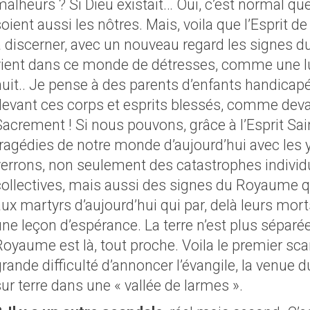
malheurs ? Si Dieu existait… Oui, c’est normal qu
oient aussi les nôtres. Mais, voila que l’Esprit d
à discerner, avec un nouveau regard les signes 
vient dans ce monde de détresses, comme une l
nuit.. Je pense à des parents d’enfants handicapé
devant ces corps et esprits blessés, comme deva
acrement ! Si nous pouvons, grâce à l’Esprit Sain
tragédies de notre monde d’aujourd’hui avec les y
verrons, non seulement des catastrophes individu
collectives, mais aussi des signes du Royaume q
aux martyrs d’aujourd’hui qui par, delà leurs mor
ne leçon d’espérance. La terre n’est plus séparée 
Royaume est là, tout proche. Voila le premier sca
rande difficulté d’annoncer l’évangile, la venue 
ur terre dans une « vallée de larmes ».