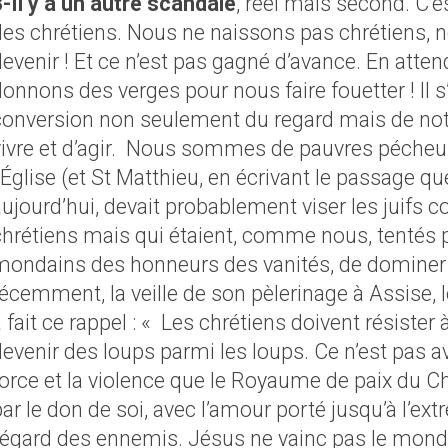
3-Il y a un autre scandale
, réel mais second. C’es
des chrétiens. Nous ne naissons pas chrétiens, 
devenir ! Et ce n’est pas gagné d’avance. En atte
onnons des verges pour nous faire fouetter ! Il s
conversion non seulement du regard mais de no
ivre et d’agir.
Nous sommes de pauvres pécheurs
l’Église (et St Matthieu, en écrivant le passage 
ujourd’hui, devait probablement viser les juifs 
chrétiens mais qui étaient, comme nous, tentés p
mondains des honneurs des vanités, de dominer l
écemment, la veille de son pèlerinage à Assise, 
 fait ce rappel : « Les chrétiens doivent résister 
evenir des loups parmi les loups. Ce n’est pas av
force et la violence que le Royaume de paix du Ch
par le don de soi, avec l’amour porté jusqu’à l’e
l’égard des ennemis. Jésus ne vainc pas le mond