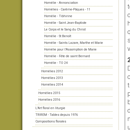
Homélie - Annonciation
Homélies - Carême-Pâques - 11
c
Homélie - Tibhirine
Homélie - Saint Jean-Baptiste
Le Corps et le Sang du Christ
q
Homélie - St Benoît
Homélie - Saints Lazare, Marthe et Marie
Homélie pour l'Assomption de Marie
Homélie - Fête de saint Bernard
Homélie - TO 24
Homélies 2012
c
Homélies 2013
t
Homélies 2014
Homélies 2015
Homélies 2016
b
L'Art floral en liturgie
d
TRIREM - Tables depuis 1976
m
Compositions florales