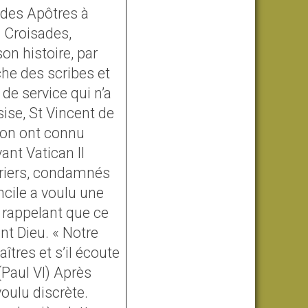
e des Apôtres à
s Croisades,
son histoire, par
che des scribes et
 de service qui n’a
ise, St Vincent de
tion ont connu
ant Vatican II
uvriers, condamnés
ncile a voulu une
e rappelant que ce
nt Dieu. « Notre
res et s’il écoute
(Paul VI) Après
 voulu discrète.