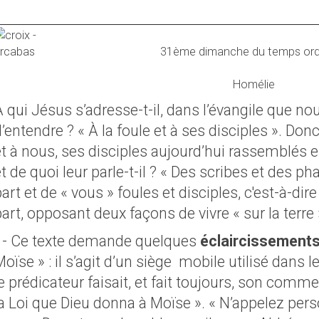
31ème dimanche du temps ord
Homélie
À qui Jésus s’adresse-t-il, dans l’évangile que n
’entendre ? « À la foule et à ses disciples ». Do
et à nous, ses disciples aujourd’hui rassemblés 
t de quoi leur parle-t-il ? « Des scribes et des ph
art et de « vous » foules et disciples, c'est-à-dir
art, opposant deux façons de vivre « sur la terre 
1- Ce texte demande quelques
éclaircissements
oïse » : il s’agit d’un siège
mobile utilisé dans 
e prédicateur faisait, et fait toujours, son comme
la Loi que Dieu donna à Moïse ». « N’appelez per