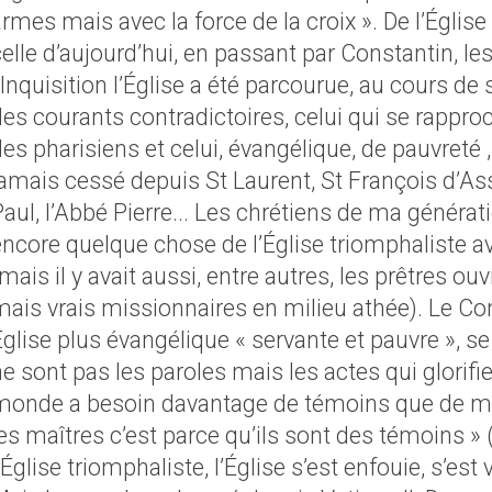
rmes mais avec la force de la croix ». De l’Églis
elle d’aujourd’hui, en passant par Constantin, le
’Inquisition l’Église a été parcourue, au cours de 
des courants contradictoires, celui qui se rappro
es pharisiens et celui, évangélique, de pauvreté ,
jamais cessé depuis St Laurent, St François d’Ass
Paul, l’Abbé Pierre... Les chrétiens de ma généra
encore quelque chose de l’Église triomphaliste av
mais il y avait aussi, entre autres, les prêtres o
mais vrais missionnaires en milieu athée). Le Co
glise plus évangélique « servante et pauvre », s
e sont pas les paroles mais les actes qui glorifie
monde a besoin davantage de témoins que de maît
es maîtres c’est parce qu’ils sont des témoins » 
’Église triomphaliste, l’Église s’est enfouie, s’est