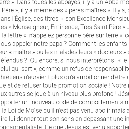
erre ». Dans toues les abbayes, il y a un Abbé mot
 Père », il y a même des « pères maîtres ». Il y a
dans l’Église, des titres, « son Excellence Monsi
des « Monseigneur, Éminence, Très Saint Père »…
 la lettre « n’appelez personne père sur terre »
nous appeler notre papa ? Comment les enfants a
leur « maître » ou les malades leurs « docteurs »
défendus ?
Ou encore, si nous interprétons : « le
elui qui sert », comme un refus de responsabilité
hrétiens n’auraient plus qu’à ambitionner d’être
ue et de refuser toute promotion sociale ! Notre r
aux autres se joue à un niveau plus profond ! Jés
apporter un
nouveau code de comportements mora
 la Loi de Moïse qu’il n’est pas venu abolir mais 
dire lui donner tout son sens en dépassant une in
fondamentaliste. Ce que Jésus est venu apporte