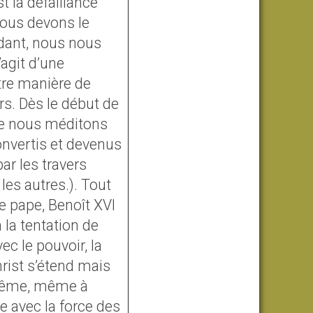
t la défaillance
nous devons le
ndant, nous nous
’agit d’une
tre manière de
. Dès le début de
que nous méditons
convertis et devenus
ar les travers
es autres.). Tout
le pape, Benoît XVI
à la tentation de
ec le pouvoir, la
rist s’étend mais
xtrême, même à
e avec la force des