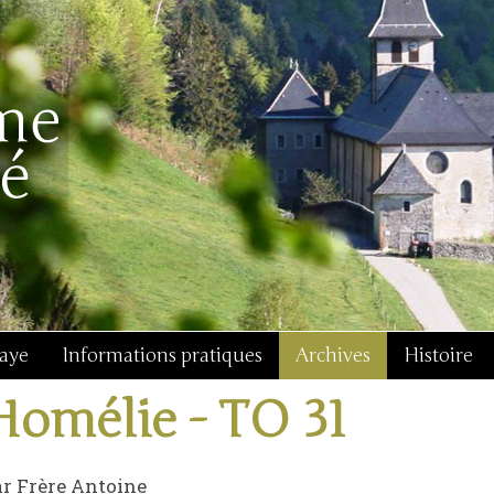
baye
Informations pratiques
Archives
Histoire
Homélie - TO 31
r Frère Antoine