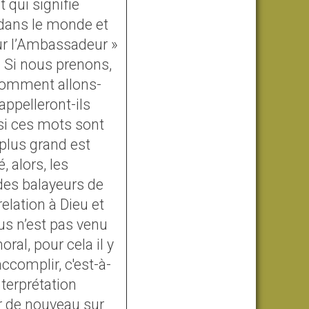
 qui signifie
, dans le monde et
eur l’Ambassadeur »
 Si nous prenons,
, comment allons-
ppelleront-ils
 si ces mots sont
 plus grand est
, alors, les
 des balayeurs de
elation à Dieu et
us n’est pas venu
l, pour cela il y
accomplir, c'est-à-
terprétation
r de nouveau sur