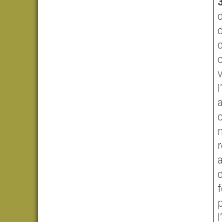
d
v
a
r
a
d