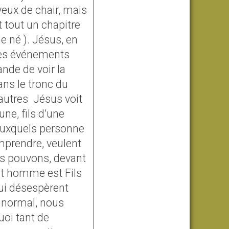
 yeux de chair, mais
t tout un chapitre
le né ). Jésus, en
 des événements
ande de voir la
ns le tronc du
 autres Jésus voit
ne, fils d’une
auxquels personne
omprendre, veulent
ous pouvons, devant
cet homme est Fils
qui désespèrent
 normal, nous
uoi tant de