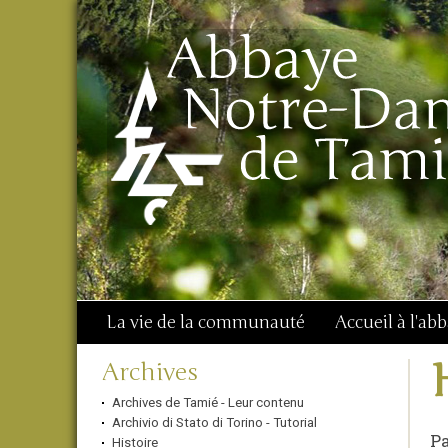
Aller
Outils
Chercher par
au
personnels
Recherche
contenu.
avancée…
|
Aller
à
la
navigation
La vie de la communauté
Accueil à l'ab
Navigation
Archives
Archives de Tamié - Leur contenu
Archivio di Stato di Torino - Tutorial
Pa
Histoire