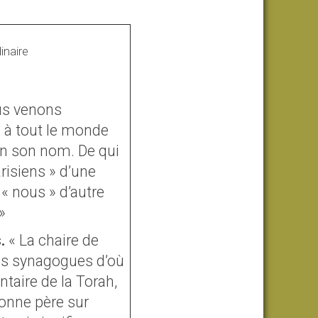
inaire
ous venons
nc à tout le monde
en son nom. De qui
arisiens » d’une
e « nous » d’autre
»
.
« La chaire de
les synagogues d’où
ntaire de la Torah,
sonne père sur