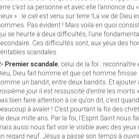
terre c’est sa personne et avec elle l’annonce d
ieux » : le ciel est venu sur terre !La vie de Dieu
hommes. Pas évident ! Mais voila en quoi consiste
ui se heurte à deux difficultés, l’une fondamental
secondaire. Ces difficultés sont, aux yeux des 
véritables scandales.
2- Premier scandale
, celui de la foi : reconnaître
Dieu, Dieu fait homme et que cet homme finisse sa
omme un bandit, entre deux bandits. Et ajouter au
roisième jour il est ressuscité d’entre les morts 
pas bien faire attention à ce qu’on dit, c’est qu
eaucoup à avaler ! C’est pourtant la foi des chré
e deux mille ans. Par la foi, l’Esprit Saint nous fai
ais aussi nous fait voir le visible avec des yeux
un regard neuf. Jésus a passé son temps à ouvrir