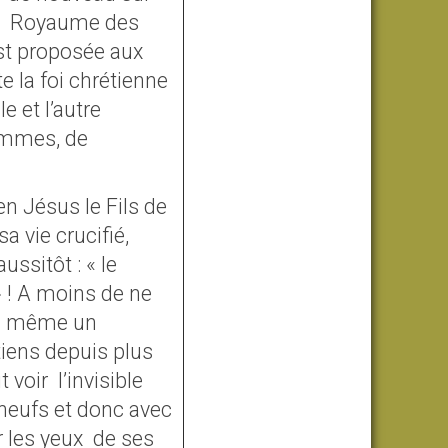
u « Royaume des
 est proposée aux
 la foi chrétienne
e et l’autre
hommes, de
 en Jésus le Fils de
 vie crucifié,
ssitôt : « le
» ! A moins de ne
and même un
tiens depuis plus
t voir
l’invisible
 neufs et donc avec
 les yeux
de ses