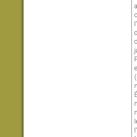
a
c
l
d
(
É
n
l
l