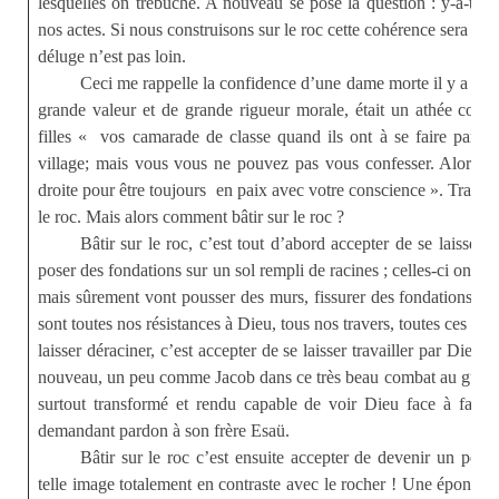
lesquelles on trébuche. A nouveau se pose la question : y-a-t-il
nos actes. Si nous construisons sur le roc cette cohérence sera là ; 
déluge n’est pas loin.
Ceci me rappelle la confidence d’une dame morte il y a q
grande valeur et de grande rigueur morale, était un athée convai
filles « vos camarade de classe quand ils ont à se faire pardo
village; mais vous vous ne pouvez pas vous confesser. Alors il
droite pour être toujours
en paix avec votre conscience ». Traduiso
le roc. Mais alors comment bâtir sur le roc ?
Bâtir sur le roc, c’est tout d’abord accepter de se laisse
poser des fondations sur un sol rempli de racines ; celles-ci ont un
mais sûrement vont pousser des murs, fissurer des fondations. Ce
sont toutes nos résistances à Dieu, tous nos travers, toutes ces hab
laisser déraciner, c’est accepter de se laisser travailler par Dieu,
nouveau, un peu comme Jacob dans ce très beau combat au gué de 
surtout transformé et rendu capable de voir Dieu face à face 
demandant pardon à son frère Esaü.
Bâtir sur le roc c’est ensuite accepter de devenir un p
telle image totalement en contraste avec le rocher ! Une éponge q