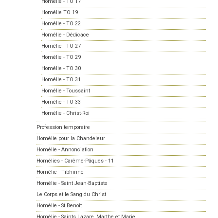
Homélie - TO 17
Homélie TO 19
Homélie - TO 22
Homélie - Dédicace
Homélie - TO 27
Homélie - TO 29
Homélie - TO 30
Homélie - TO 31
Homélie - Toussaint
Homélie - TO 33
Homélie - Christ-Roi
Profession temporaire
Homélie pour la Chandeleur
Homélie - Annonciation
Homélies - Carême-Pâques - 11
Homélie - Tibhirine
Homélie - Saint Jean-Baptiste
Le Corps et le Sang du Christ
Homélie - St Benoît
Homélie - Saints Lazare, Marthe et Marie