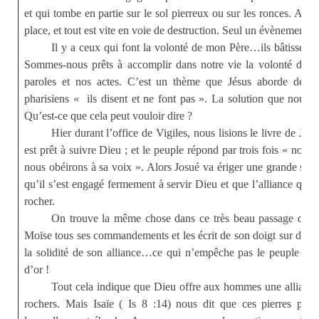
et qui tombe en partie sur le sol pierreux ou sur les ronces. Au
place, et tout est vite en voie de destruction. Seul un évènement g
Il y a ceux qui font la volonté de mon Père…ils bâtissent su
Sommes-nous prêts à accomplir dans notre vie la volonté de D
paroles et nos actes. C’est un thème que Jésus aborde de fr
pharisiens « ils disent et ne font pas ». La solution que nous d
Qu’est-ce que cela peut vouloir dire ?
Hier durant l’office de Vigiles, nous lisions le livre de Jo
est prêt à suivre Dieu ; et le peuple répond par trois fois « nous
nous obéirons à sa voix ». Alors Josué va ériger une grande stèl
qu’il s’est engagé fermement à servir Dieu et que l’alliance que
rocher.
On trouve la même chose dans ce très beau passage du 
Moïse tous ses commandements et les écrit de son doigt sur des g
la solidité de son alliance…ce qui n’empêche pas le peuple pen
d’or !
Tout cela indique que Dieu offre aux hommes une alliance 
rochers. Mais Isaïe ( Is 8 :14) nous dit que ces pierres peuv