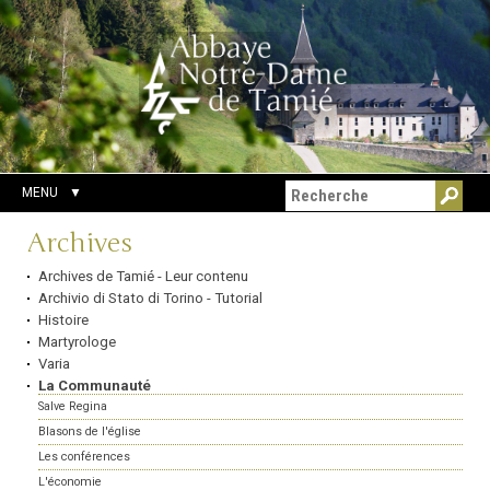
Aller
Outils
Chercher par
au
personnels
Recherche
contenu.
avancée…
|
Aller
à
la
navigation
MENU
Navigation
Archives
Archives de Tamié - Leur contenu
Archivio di Stato di Torino - Tutorial
Histoire
Martyrologe
Varia
La Communauté
Salve Regina
Blasons de l'église
Les conférences
L'économie