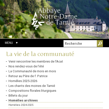
Aller
Outils
Chercher par
au
personnels
Recherche
contenu.
avancée…
|
Aller
à
la
navigation
MENU
Navigation
La vie de la communauté
Venir rencontrer les membres de l'Acat
Nos rendez-vous de l'été
La Communauté de mois en mois
Retour au Père de f. Patrice
Homélies 2025-2026
Les chants des moines de Tamié
Compositions florales liturgiques
Billets du jour
Homélies archives
Homélies 2024-2025