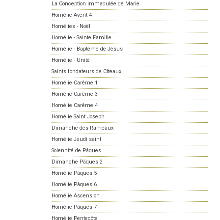
La Conception immaculée de Marie
Homélie Avent 4
Homélies - Noël
Homélie - Sainte Famille
Homélie - Baptême de Jésus
Homélie - Unité
Saints fondateurs de Cîteaux
Homélie Carême 1
Homélie Carême 3
Homélie Carême 4
Homélie Saint Joseph
Dimanche des Rameaux
Homélie Jeudi saint
Solennité de Pâques
Dimanche Pâques 2
Homélie Pâques 5
Homélie Pâques 6
Homélie Ascension
Homélie Pâques 7
Homélie Pentecôte