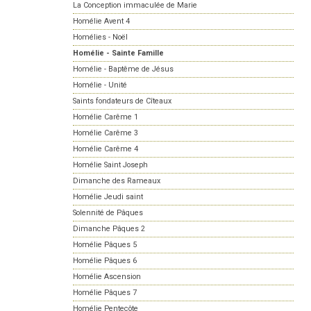
La Conception immaculée de Marie
Homélie Avent 4
Homélies - Noël
Homélie - Sainte Famille
Homélie - Baptême de Jésus
Homélie - Unité
Saints fondateurs de Cîteaux
Homélie Carême 1
Homélie Carême 3
Homélie Carême 4
Homélie Saint Joseph
Dimanche des Rameaux
Homélie Jeudi saint
Solennité de Pâques
Dimanche Pâques 2
Homélie Pâques 5
Homélie Pâques 6
Homélie Ascension
Homélie Pâques 7
Homélie Pentecôte