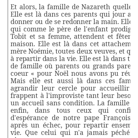
Et alors, la famille de Nazareth quelle e
Elle est là dans ces parents qui jour
apr
donner ou de se redonner la main. Elle e
qui comme le
père de l'enfant prodigu
Tobit et sa femme, attendent et fêtent 
maison. Elle est là dans cet attachemen
mère Noémie, toutes deux veuves, et
qui
à repartir dans la vie. Elle est là dans 
de famille où
parents ou grands parent
coeur « pour Noël nous avons pu réuni
Mais elle est aussi là dans ces famil
agrandir leur cercle pour accueillir l
frappent à l'improviste tant leur besoi
un accueil sans condition. La famille de
enfin, dans tous ceux qui confia
d'espérance de notre pape François, 
après un échec, pour repartir ensemb
vie. Que celui qui n'a jamais péché l