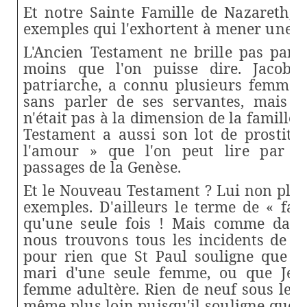
Et notre Sainte Famille de Nazareth, a
exemples qui l'exhortent à mener une v
L'Ancien Testament ne brille pas par l
moins que l'on puisse dire. Jacob, 
patriarche, a connu plusieurs femmes
sans parler de ses servantes,
mais la
n'était pas à la dimension de la famille 
Testament a
aussi son lot de prostitué
l'amour » que l'on peut lire par e
passages de la Genèse.
Et le Nouveau Testament ? Lui non plus 
exemples. D'ailleurs le terme de « fam
qu'une seule fois ! Mais comme dans
nous trouvons
tous les incidents de p
pour rien que St Paul souligne que l'é
mari d'une seule femme, ou que Jés
femme adultère. Rien de neuf sous le so
même plus loin puisqu'il souligne que le