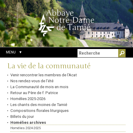
Aller
Outils
Chercher par
au
personnels
Recherche
contenu.
avancée…
|
Aller
à
la
navigation
MENU
Navigation
La vie de la communauté
Venir rencontrer les membres de l'Acat
Nos rendez-vous de l'été
La Communauté de mois en mois
Retour au Père de f. Patrice
Homélies 2025-2026
Les chants des moines de Tamié
Compositions florales liturgiques
Billets du jour
Homélies archives
Homélies 2024-2025