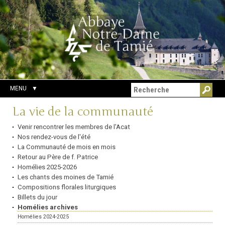
Aller
Outils
Chercher par
au
personnels
Recherche
contenu.
avancée…
|
Aller
à
la
navigation
MENU
Navigation
La vie de la communauté
Venir rencontrer les membres de l'Acat
Nos rendez-vous de l'été
La Communauté de mois en mois
Retour au Père de f. Patrice
Homélies 2025-2026
Les chants des moines de Tamié
Compositions florales liturgiques
Billets du jour
Homélies archives
Homélies 2024-2025