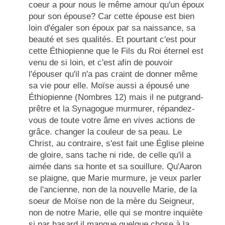
coeur a pour nous le même amour qu'un époux
pour son épouse? Car cette épouse est bien
loin d'égaler son époux par sa naissance, sa
beauté et ses qualités. Et pourtant c'est pour
cette Éthiopienne que le Fils du Roi éternel est
venu de si loin, et c'est afin de pouvoir
l'épouser qu'il n'a pas craint de donner même
sa vie pour elle. Moïse aussi a épousé une
Éthiopienne (
Nombres 12
) mais il ne
put
grand-
prêtre
et la Synagogue murmurer, répandez-
vous de toute votre âme en vives actions de
grâce. changer la couleur de sa peau. Le
Christ, au contraire, s'est fait une Église pleine
de gloire, sans tache ni ride, de celle qu'il a
aimée dans sa honte et sa souillure. Qu'Aaron
se plaigne, que Marie murmure, je veux parler
de l'ancienne, non de la nouvelle Marie, de la
soeur de Moïse non de la mère du Seigneur,
non de notre Marie, elle qui se montre inquiète
si par hasard il manque quelque chose à la