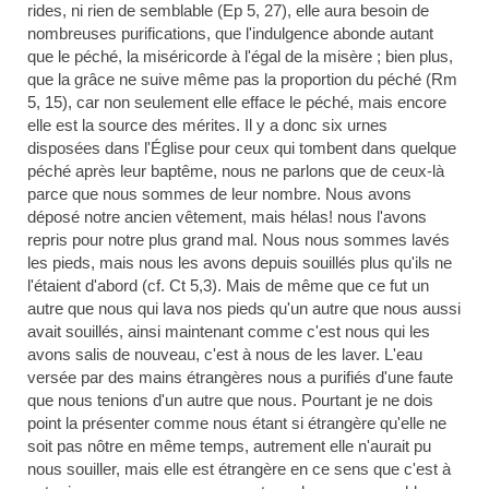
rides, ni rien de semblable (
Ep
5, 27), elle aura besoin de
nombreuses purifications, que l'indulgence abonde autant
que le péché, la miséricorde à l'égal de la misère ; bien plus,
que la grâce ne suive même pas la proportion du péché (Rm
5, 15), car
non seulement
elle efface le péché, mais encore
elle est la source des mérites. Il y a donc six urnes
disposées dans l'Église pour ceux qui tombent dans quelque
péché après leur
baptême, nous ne parlons que de ceux-là
parce que nous sommes de leur nombre. Nous avons
déposé notre ancien vêtement, mais hélas! nous l'avons
repris pour notre plus grand mal. Nous
nous
sommes lavés
les pieds, mais nous les avons depuis souillés plus qu'ils ne
l'étaient d'abord (cf. Ct 5,3). Mais de même que ce fut un
autre que nous qui lava nos pieds qu'un autre que nous aussi
avait souillés, ainsi maintenant comme c'est nous qui les
avons salis de nouveau, c'est à nous de les laver. L'eau
versée par des mains étrangères nous a purifiés d'une faute
que nous tenions d'un autre que nous. Pourtant je ne dois
point la présenter comme nous étant si étrangère qu'elle ne
soit pas nôtre en même temps, autrement elle n'aurait pu
nous souiller, mais elle est étrangère en ce sens que c'est à