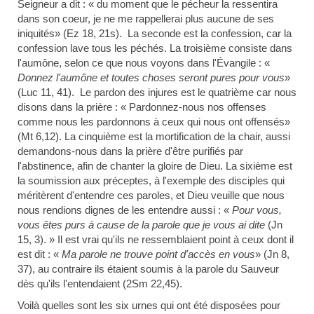
Seigneur a dit : « du moment que le pécheur la ressentira
dans son coeur, je ne me rappellerai plus aucune de ses
iniquités» (
Ez
18, 21s). La seconde est la confession, car la
confession lave tous les péchés. La troisième consiste dans
l'aumône, selon ce que nous voyons dans l'Évangile : «
Donnez l'aumône et toutes choses seront pures pour vous
»
(Luc 11, 41). Le pardon des injures est le quatrième car nous
disons dans la prière : « Pardonnez-nous nos offenses
comme nous les pardonnons à ceux qui nous ont offensés»
(
Mt
6,12). La cinquième est la mortification de la chair, aussi
demandons-nous dans la prière d'être purifiés par
l'abstinence, afin de chanter la gloire de Dieu. La sixième est
la soumission aux préceptes, à l'exemple des disciples qui
méritèrent d'entendre ces paroles, et Dieu veuille que nous
nous rendions dignes de les entendre aussi : «
Pour vous,
vous êtes purs à cause de la parole que je vous ai dite
(Jn
15, 3). » Il est vrai qu'ils ne ressemblaient point à ceux dont il
est dit : «
Ma parole ne trouve point d'accès en vous
» (Jn 8,
37), au contraire ils étaient soumis à la parole du Sauveur
dès qu'ils l'entendaient (2Sm 22,45).
Voilà quelles sont les six urnes qui ont été disposées pour