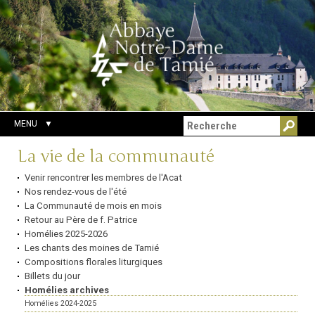
Aller
Outils
Chercher par
au
personnels
Recherche
contenu.
avancée…
|
Aller
à
la
navigation
MENU
Navigation
La vie de la communauté
Venir rencontrer les membres de l'Acat
Nos rendez-vous de l'été
La Communauté de mois en mois
Retour au Père de f. Patrice
Homélies 2025-2026
Les chants des moines de Tamié
Compositions florales liturgiques
Billets du jour
Homélies archives
Homélies 2024-2025