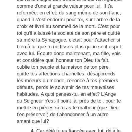
comme d'une si grande valeur pour lui. Il t'a
reformée, en effet, du sang même de son flanc,
quand il s'est endormi pour toi, sur l'arbre de la
croix et livré au sommeil de la mort. C'est pour
toi qu'il a laissé la société de son père et quitté
sa mère la Synagogue, c'était pour t'attacher si
bien à lui que tu ne fisses plus qu'un seul esprit
avec lui. Écoute donc maintenant, ma fille, vois
et considère quel honneur ton Dieu t'a fait,
oublie ton peuple et la maison de ton père,
quitte tes affections charnelles, désapprends
les moeurs du monde, renonce à tes premiers
défauts, perds le souvenir de tes mauvaises
habitudes. A quoi penses-tu, en effet? L'
Ange
du Seigneur n'est-il point là, près de toi, pour te
mettre en pièces si tu as le malheur (que Dieu
t'en préserve!) de t'abandonner à un autre
amant que lui?
4. Car déjà tu es fiancée avec lui, déjà le