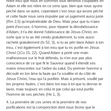
notre insu que nous en sommes tous devenus coupables en
Adam et elle est nôtre en ce sens que, bien que nous ayons
péché dans un autre, cependant c'est nous qui avons péché
et cette faute nous sera imputée par un jugement aussi juste
(Rm 2,5) qu'impénétrable de Dieu. Mais pour que tu n'aies
point d'excuse, ô homme, pour réparer la désobéissance
d'Adam, il t'a été donné l'obéissance de Jésus-Christ, en
sorte que si tu as été vendu gratuitement, tu sois aussi
racheté gratuitement (Is 52, 3), si tu as péri dans Adam à ton
insu, c'est également à ton insu que tu es purifié en Jésus
Christ (1Co 15, 22). Quand Adam a porté une main
malheureuse sur le fruit défendu, tu n'en eus pas plus
conscience de ce que fit le Sauveur quand il étendit ses
mains innocentes sur l'arbre du salut. Du premier homme a
découlé en ton âme la faute qui l'a souillée et du côté de
Jésus Christ, l'eau qui l'a purifiée. Mais à présent, souillé par
tes propres fautes, c'est dans ton eau à toi que tu devras te
laver, mais toujours en celui et par celui qui seul purifie
l'homme de ses péchés (He 1, 3).
4. La première de ces urnes et la première de nos
purifications est la componction dont nous lisons que le