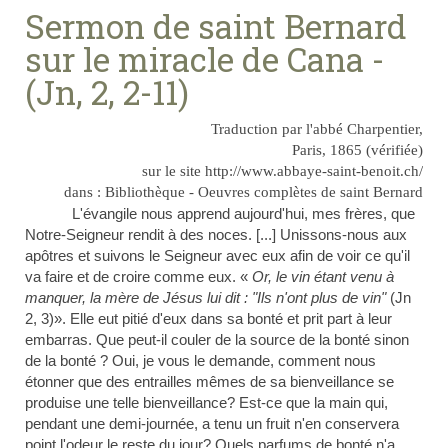
Sermon de saint Bernard
sur le miracle de Cana -
(Jn, 2, 2-11)
Traduction par l'abbé Charpentier,
Paris, 1865 (vérifiée)
sur le site http://www.abbaye-saint-benoit.ch/
dans : Bibliothèque - Oeuvres complètes de saint Bernard
L'
évangile
nous apprend aujourd'hui, mes frères, que
Notre-Seigneur rendit à des noces. [...] Unissons-nous aux
apôtres et suivons le Seigneur avec eux afin de voir ce qu'il
va faire et de croire comme eux. «
Or, le vin étant venu à
manquer, la mère de Jésus lui dit : "Ils n'ont plus de vin"
(Jn
2, 3)». Elle eut pitié d'eux dans sa bonté et prit part à leur
embarras. Que peut-il couler de la source de la bonté sinon
de la bonté ? Oui, je vous le demande, comment nous
étonner que des entrailles mêmes de sa bienveillance se
produise une telle bienveillance? Est-ce que la main qui,
pendant une demi-journée, a tenu un fruit n'en conservera
point l'odeur le reste du jour? Quels parfums de bonté n'a