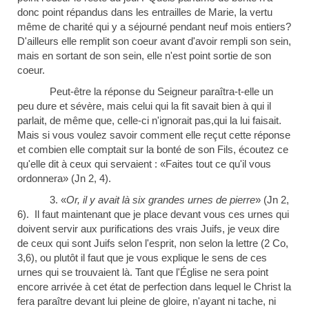
donc point répandus dans les entrailles de Marie, la vertu
même de charité qui y a séjourné pendant neuf mois entiers?
D'ailleurs elle remplit son coeur avant d'avoir rempli son sein,
mais en sortant de son sein, elle n'est point sortie de son
coeur.
Peut-être la réponse du Seigneur paraîtra-t-elle un
peu dure et sévère, mais celui qui la fit savait bien à qui il
parlait, de même que, celle-ci n'ignorait pas,qui la lui faisait.
Mais si vous voulez savoir comment elle reçut cette réponse
et combien elle comptait sur la bonté de son Fils, écoutez ce
qu'elle dit à ceux qui servaient : «Faites tout ce qu'il vous
ordonnera» (Jn 2, 4).
3. «
Or, il y avait là six grandes urnes de pierre
»
(Jn 2,
6).
Il faut maintenant que je place devant vous ces urnes qui
doivent servir aux purifications des vrais Juifs, je veux dire
de ceux qui sont Juifs selon l'esprit, non selon la lettre (2 Co,
3,6), ou plutôt il faut que je vous explique le sens de ces
urnes qui se trouvaient là. Tant que l'Église ne sera point
encore arrivée à cet état de perfection dans lequel le Christ la
fera paraître devant lui pleine de gloire, n'ayant ni tache, ni