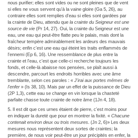
nous purifier; elles sont vides ou ne sont pleines que de vent
si elles ne vous servent qu'à la vaine gloire (Ga 5, 26), au
contraire elles sont remplies d'eau si elles sont gardées par
la crainte de Dieu, attendu que
la crainte du Seigneur est une
source de vie
(Pr 14, 27). Oui, la crainte du Seigneur est une
eau, une eau qui peut-être flatte peu le palais, mais dont la
fraîcheur tempère admirablement les ardeurs des mauvais
désirs; enfin c'est une eau qui éteint les traits enflammés de
l'ennemi (Ep 6, 16). Une ressemblance de plus entre la
crainte et l'eau, c'est que celle-ci recherche toujours les
fonds, et celle-là abaisse nos pensées, se plaît aussi à
descendre, parcourt les endroits horribles avec une âme
tremblante, selon ces paroles : «
J'irai aux portes mêmes de
l'enfer
»
(
Is 38,
10). Mais par un effet de la puissance de Dieu
(2P 1,3), cette eau se change en vin lorsque la chasteté
parfaite chasse toute crainte de notre âme (1Jn 4, 18).
5. Il est dit que ces urnes étaient de pierre, c'est moins pour
en indiquer la dureté que pour en montrer la fixité. «
Chacune
contenait environ deux ou trois mesures
. (Jn 2, 6)» Les deux
mesures nous représentent deux sortes de craintes; la
première, de nous voir peut-être un jour précipités en enfer, la