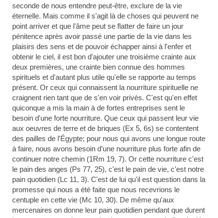
seconde de nous entendre peut-être, exclure de la vie
éternelle. Mais comme il s'agit là de choses qui peuvent ne
point arriver et que l'âme peut se flatter de faire un jour
pénitence après avoir passé une partie de la vie dans les
plaisirs des sens et de pouvoir échapper ainsi à l'enfer et
obtenir le ciel, il est bon d'ajouter une troisième crainte aux
deux premières, une crainte bien connue des hommes
spirituels et d'autant plus utile qu'elle se rapporte au temps
présent. Or ceux qui connaissent la nourriture spirituelle ne
craignent rien tant que de s'en voir privés. C'est qu'en effet
quiconque a mis la main à de fortes entreprises sent le
besoin d'une forte nourriture. Que ceux qui passent leur vie
aux oeuvres de terre et de briques (Ex 5, 6s) se contentent
des pailles de l'Égypte; pour nous qui avons une longue route
à faire, nous avons besoin d'une nourriture plus forte afin de
continuer notre chemin (1Rm 19, 7). Or cette nourriture c'est
le pain des anges (Ps 77, 25), c'est le pain de vie, c'est notre
pain quotidien (Lc 11, 3). C'est de lui qu'il est question dans la
promesse qui nous a été faite que nous recevrions le
centuple en cette vie (Mc 10, 30). De même qu'aux
mercenaires on donne leur pain quotidien pendant que durent