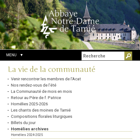
Aller
Outils
Chercher par
au
personnels
Recherche
contenu.
avancée…
|
Aller
à
la
navigation
MENU
Navigation
La vie de la communauté
Venir rencontrer les membres de l'Acat
Nos rendez-vous de l'été
La Communauté de mois en mois
Retour au Père de f. Patrice
Homélies 2025-2026
Les chants des moines de Tamié
Compositions florales liturgiques
Billets du jour
Homélies archives
Homélies 2024-2025