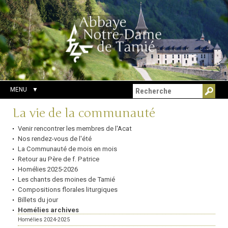
Aller
Outils
Chercher par
au
personnels
Recherche
contenu.
avancée…
|
Aller
à
la
navigation
MENU
Navigation
La vie de la communauté
Venir rencontrer les membres de l'Acat
Nos rendez-vous de l'été
La Communauté de mois en mois
Retour au Père de f. Patrice
Homélies 2025-2026
Les chants des moines de Tamié
Compositions florales liturgiques
Billets du jour
Homélies archives
Homélies 2024-2025