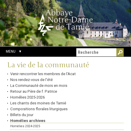
Aller
Outils
Chercher par
au
personnels
Recherche
contenu.
avancée…
|
Aller
à
la
navigation
MENU
Navigation
La vie de la communauté
Venir rencontrer les membres de l'Acat
Nos rendez-vous de l'été
La Communauté de mois en mois
Retour au Père de f. Patrice
Homélies 2025-2026
Les chants des moines de Tamié
Compositions florales liturgiques
Billets du jour
Homélies archives
Homélies 2024-2025