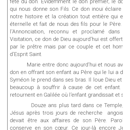
fête du don. Évidemment le don premier, le don 
qui nous donne son Fils. Ce don inouï éclaire d’
notre histoire et la création tout entière qui entr
éternelle et fait de nous des fils pour le Père. 
l’Annonciation, reconnu et proclamé dans so
Visitation, ce don de Dieu aujourd’hui est offert
par le prêtre mais par ce couple et cet homme
d’Esprit Saint.
Marie entre donc aujourd’hui et nous avec
don en offrant son enfant au Père qui le lui a don
Syméon le prend dans ses bras. Il loue Dieu et an
beaucoup à souffrir à cause de cet enfant. L’en
retournent en Galilée où l’enfant grandissait et se fo
Douze ans plus tard dans ce Temple, M
Jésus après trois jours de recherche
angoissée
devait être aux affaires de son Père. Parole
conserve en son cœur. Ce jour-là encore Jésus