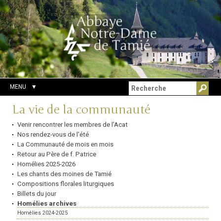
Aller
Outils
Chercher par
au
personnels
Recherche
contenu.
avancée…
|
Aller
à
la
navigation
MENU
Navigation
La vie de la communauté
Venir rencontrer les membres de l'Acat
Nos rendez-vous de l'été
La Communauté de mois en mois
Retour au Père de f. Patrice
Homélies 2025-2026
Les chants des moines de Tamié
Compositions florales liturgiques
Billets du jour
Homélies archives
Homélies 2024-2025