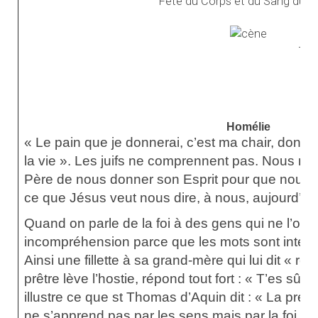
Fête du Corps et du Sang du Ch
Ter
Ic
Homélie
« Le pain que je donnerai, c’est ma chair, donn
la vie ». Les juifs ne comprennent pas. Nous n
Père de nous donner son Esprit pour que nous
ce que Jésus veut nous dire, à nous, aujourd’hui
Quand on parle de la foi à des gens qui ne l’ont p
incompréhension parce que les mots sont interpr
Ainsi une fillette à sa grand-mère qui lui dit « r
prêtre lève l’hostie, répond tout fort : « T’es sûr
illustre ce que st Thomas d’Aquin dit : « La pré
ne s’apprend pas par les sens mais par la foi ». La