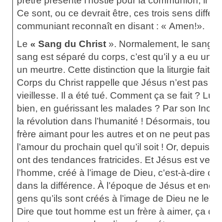
prêtre présente l’hostie pour la communion, il dit
Ce sont, ou ce devrait être, ces trois sens différ
communiant reconnaît en disant : « Amen!».
Le
« Sang du Christ
». Normalement, le sang fait
sang est séparé du corps, c’est qu’il y a eu une
un meurtre. Cette distinction que la liturgie fait
Corps du Christ rappelle que Jésus n’est pas m
vieillesse. Il a été tué. Comment ça se fait ? Lui 
bien, en guérissant les malades ? Par son Incarn
la révolution dans l’humanité ! Désormais, tout ê
frère aimant pour les autres et on ne peut pas 
l’amour du prochain quel qu’il soit ! Or, depuis 
ont des tendances fratricides. Et Jésus est venu
l’homme, créé à l’image de Dieu, c'est-à-dire 
dans la différence. À l’époque de Jésus et encor
gens qu’ils sont créés à l’image de Dieu ne les 
Dire que tout homme est un frère à aimer, ça dér