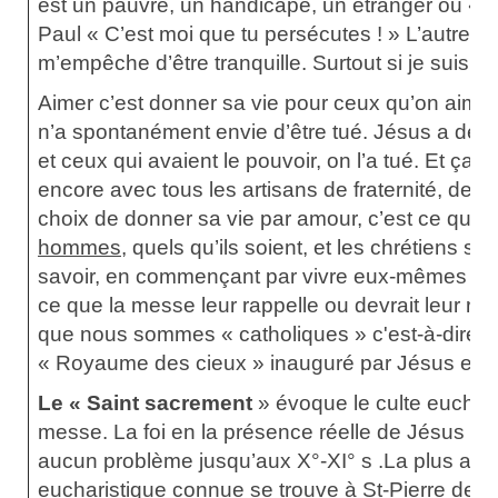
est un pauvre, un handicapé, un étranger ou « au
Paul « C’est moi que tu persécutes ! » L’autre m
m’empêche d’être tranquille. Surtout si je suis ric
Aimer c’est donner sa vie pour ceux qu’on aime.
n’a spontanément envie d’être tué. Jésus a déra
et ceux qui avaient le pouvoir, on l’a tué. Et ça 
encore avec tous les artisans de fraternité, de jus
choix de donner sa vie par amour, c’est ce que
hommes
, quels qu’ils soient, et les chrétiens so
savoir, en commençant par vivre eux-mêmes c
ce que la messe leur rappelle ou devrait leur rapp
que nous sommes « catholiques » c'est-à-dire un
« Royaume des cieux » inauguré par Jésus est u
Le « Saint sacrement
» évoque le culte euchari
messe. La foi en la présence réelle de Jésus dans
aucun problème jusqu’aux X°-XI° s .La plus an
eucharistique connue se trouve à St-Pierre de R