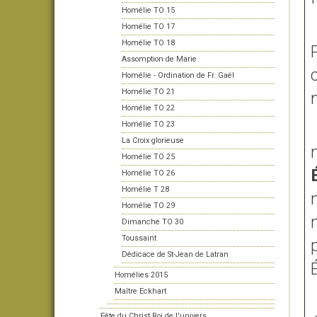
Homélie TO 15
Homélie TO 17
Homélie TO 18
Assomption de Marie
Homélie - Ordination de Fr. Gaël
Homélie TO 21
Homélie TO 22
Homélie TO 23
La Croix glorieuse
Homélie TO 25
Homélie TO 26
Homélie T 28
Homélie TO 29
Dimanche TO 30
Toussaint
Dédicace de St-Jean de Latran
Homélies 2015
Maître Eckhart
Fête du Christ Roi de l'univers