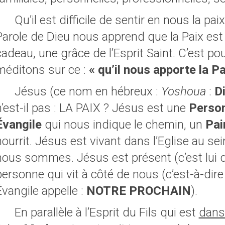
Qu’il est difficile de sentir en nous la paix 
Parole de Dieu nous apprend que la Paix est
cadeau, une grâce de l’Esprit Saint. C’est po
méditons sur ce :
« qu’il nous apporte la Pai
Jésus (ce nom en hébreux :
Yoshoua
:
D
n’est-il pas : LA PAIX ? Jésus est une
Perso
Évangile
qui nous indique le chemin, un
Pa
nourrit. Jésus est vivant dans l’Eglise au sei
nous sommes. Jésus est présent (c’est lui qu
personne qui vit à côté de nous (c’est-à-dire
Évangile appelle :
NOTRE PROCHAIN
).
En parallèle à l’Esprit du Fils qui est
dans