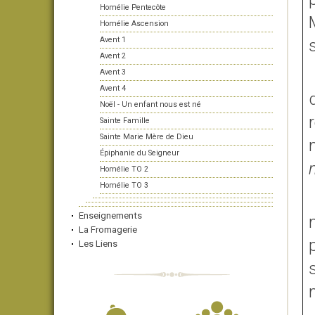
Homélie Pentecôte
Homélie Ascension
Avent 1
s
Avent 2
Avent 3
Avent 4
Noël - Un enfant nous est né
Sainte Famille
Sainte Marie Mère de Dieu
Épiphanie du Seigneur
Homélie TO 2
Homélie TO 3
Enseignements
La Fromagerie
Les Liens