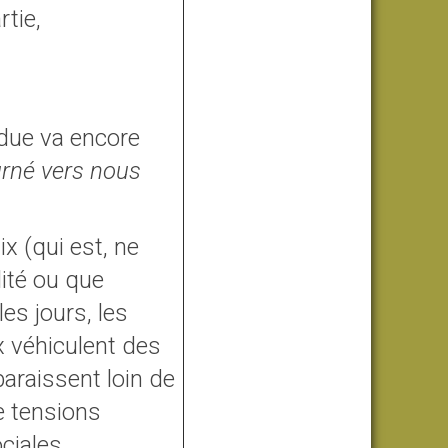
rtie,
due va encore
urné vers nous
x (qui est, ne
lité ou que
es jours, les
x véhiculent des
paraissent loin de
e tensions
iales...