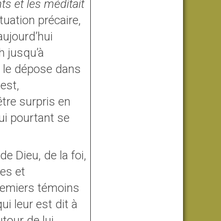
s et les méditait
tuation précaire,
aujourd’hui
th jusqu’à
 le dépose dans
est,
tre surpris en
qui pourtant se
e Dieu, de la foi,
es et
remiers témoins
i leur est dit à
tour de lui.