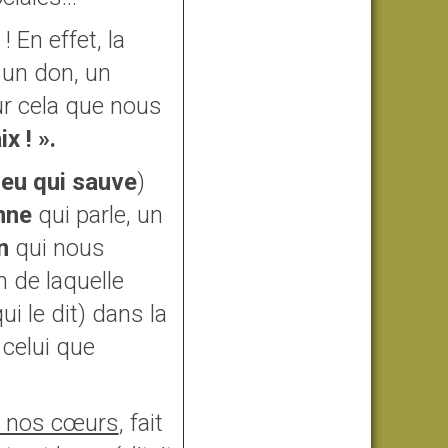
! En effet, la
 un don, un
ur cela que nous
x ! ».
ieu qui sauve
)
nne
qui parle, un
in
qui nous
n de laquelle
i le dit) dans la
 celui que
 nos cœurs
, fait