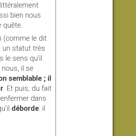
littéralement
ussi bien nous
e quête.
ui (comme le dit
 un statut très
s le sens qu’il
nous, il se
on semblable ; il
r
. Et puis, du fait
nt enfermer dans
u’il
déborde
: il