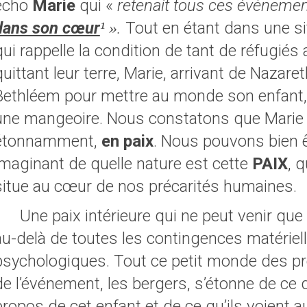
écho
Marie
qui «
retenait tous ces évènement
dans son cœur
.
Tout en étant dans une si
¹ »
qui rappelle la condition de tant de réfugiés 
quittant leur terre, Marie, arrivant de Nazare
Bethléem pour mettre au monde son enfant,
une mangeoire. Nous constatons que Marie 
étonnamment,
en paix
. Nous pouvons bien ê
imaginant de quelle nature est cette
PAIX
, 
situe au cœur de nos précarités humaines.
Une paix intérieure qui ne peut venir que d
au-delà de toutes les contingences matériell
psychologiques. Tout ce petit monde des p
de l’événement, les bergers, s’étonne de ce qu
propos de cet enfant et de ce qu’ils voient au