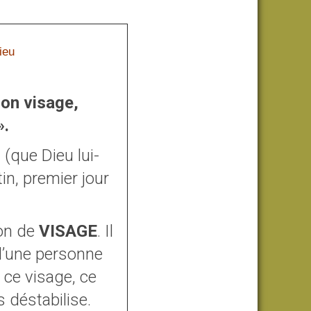
ieu
son visage,
».
(que Dieu lui-
in, premier jour
ion de
VISAGE
. Il
 d’une personne
 ce visage, ce
 déstabilise.