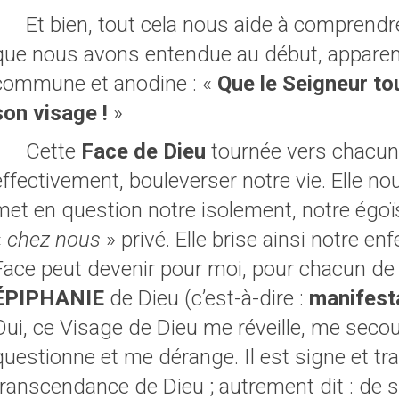
Et bien, tout cela nous aide à comprendr
que nous avons entendue au début, appar
commune et anodine : «
Que le Seigneur to
son visage !
»
Cette
Face de Dieu
tournée vers chacun 
effectivement, bouleverser notre vie. Elle nou
met en question notre isolement, notre égoï
«
chez nous
» privé. Elle brise ainsi notre e
Face peut devenir pour moi, pour chacun de
ÉPIPHANIE
de Dieu (c’est-à-dire :
manifest
Oui, ce Visage de Dieu me réveille, me seco
questionne et me dérange. Il est signe et tra
transcendance de Dieu ; autrement dit : de 