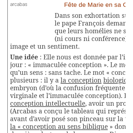
Fête de Marie en sa
Con
Dans son exhortation sur
le pape François demande
que leurs homélies ne soi
(ni cours ni conférence) 
image et un sentiment.
Une idée
: Elle nous est donnée par l’inti
jour : « immaculée conception ». Le mot
qu’un sens : sans tache. Le mot « concep
plusieurs : il y a
la conception
biologiqu
embryon (d’où la confusion fréquente en
virginale et l’immaculée conception). Il 
conception intellectuelle
, avoir un proje
(Arcabas a conçu le tableau qui représe
avant d’avoir posé son pinceau sur la toil
la « conception au sens biblique
» dont n