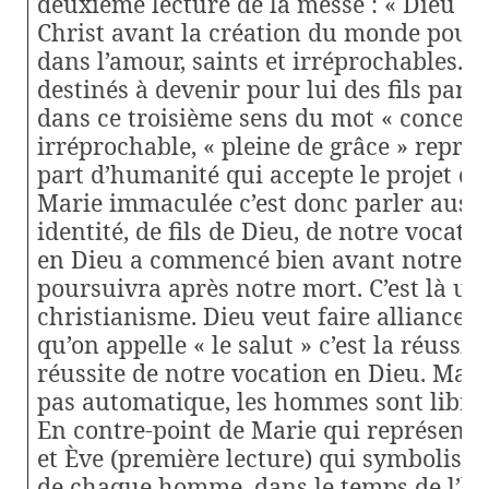
deuxième lecture de la messe : « Dieu no
Christ avant la création du monde pour
dans l’amour, saints et irréprochables. I
destinés à devenir pour lui des fils par Jé
dans ce troisième sens du mot « concepti
irréprochable, « pleine de grâce » représe
part d’humanité qui accepte le projet du
Marie immaculée c’est donc parler aussi
identité, de fils de Dieu, de notre vocatio
en Dieu a commencé bien avant notre na
poursuivra après notre mort. C’est là un
christianisme. Dieu veut faire alliance a
qu’on appelle « le salut » c’est la réussite
réussite de notre vocation en Dieu. Mais 
pas automatique, les hommes sont libres
En contre-point de Marie qui représente l
et Ève (première lecture) qui symbolis
de chaque homme, dans le temps de l’his