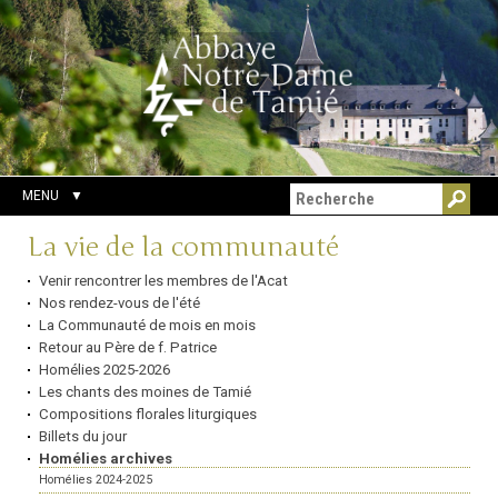
Aller
Outils
Chercher par
au
personnels
Recherche
contenu.
avancée…
|
Aller
à
la
navigation
MENU
Navigation
La vie de la communauté
Venir rencontrer les membres de l'Acat
Nos rendez-vous de l'été
La Communauté de mois en mois
Retour au Père de f. Patrice
Homélies 2025-2026
Les chants des moines de Tamié
Compositions florales liturgiques
Billets du jour
Homélies archives
Homélies 2024-2025