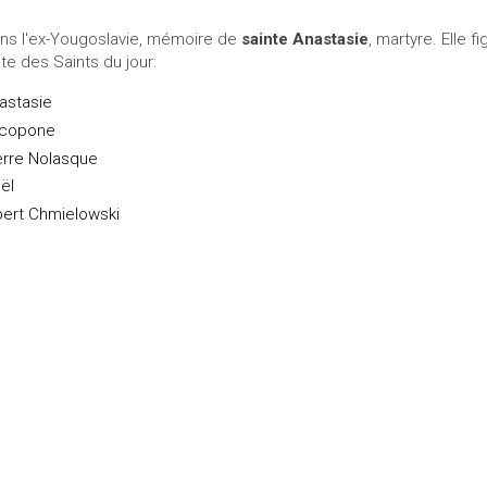
ns l'ex-Yougoslavie, mémoire de
sainte Anastasie
, martyre. Elle 
ste des Saints du jour:
astasie
copone
erre Nolasque
ël
bert Chmielowski