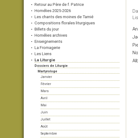
Retour au Père de f. Patrice
Homélies 2025-2026
Da
Les chants des moines de Tamié
Li
Compositions florales liturgiques
An
Billets du jour
Homélies archives
Ja
Enseignements
Pi
La Fromagerie
No
Les Liens
La Liturgie
Al
Dossiers de Liturgie
Martyrologe
Janvier
Février
Mars
Avril
Mai
Juin
Juillet
Août
Septembre