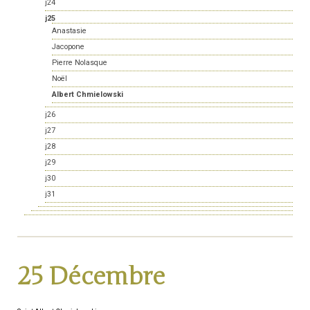
j24
j25
Anastasie
Jacopone
Pierre Nolasque
Noël
Albert Chmielowski
j26
j27
j28
j29
j30
j31
25 Décembre