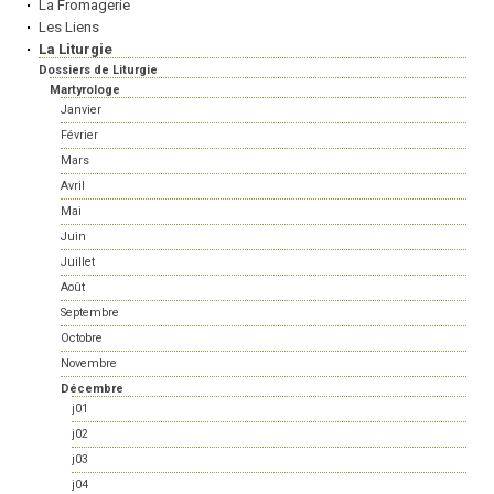
La Fromagerie
Les Liens
La Liturgie
Dossiers de Liturgie
Martyrologe
Janvier
Février
Mars
Avril
Mai
Juin
Juillet
Août
Septembre
Octobre
Novembre
Décembre
j01
j02
j03
j04