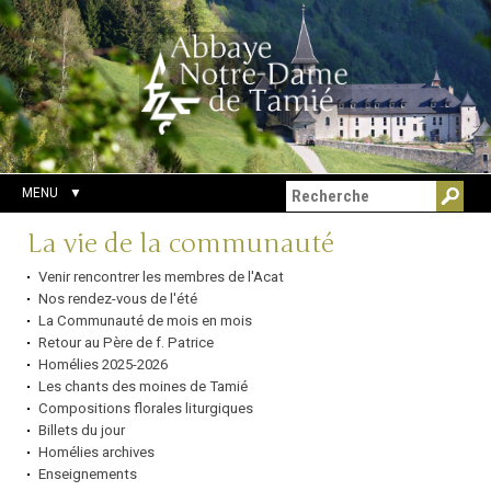
Aller
Outils
Chercher par
au
personnels
Recherche
contenu.
avancée…
|
Aller
à
la
navigation
MENU
Navigation
La vie de la communauté
Venir rencontrer les membres de l'Acat
Nos rendez-vous de l'été
La Communauté de mois en mois
Retour au Père de f. Patrice
Homélies 2025-2026
Les chants des moines de Tamié
Compositions florales liturgiques
Billets du jour
Homélies archives
Enseignements