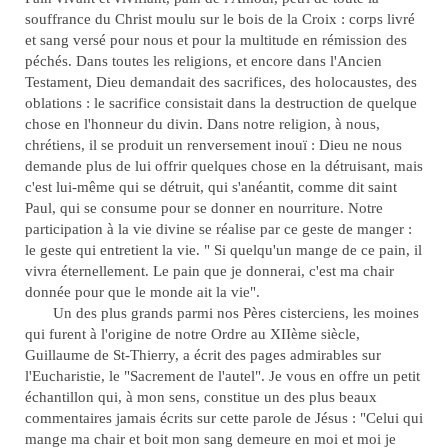
souffrance du Christ moulu sur le bois de la Croix : corps livré
et sang versé pour nous et pour la multitude en rémission des
péchés. Dans toutes les religions, et encore dans l'Ancien
Testament, Dieu demandait des sacrifices, des holocaustes, des
oblations : le sacrifice consistait dans la destruction de quelque
chose en l'honneur du divin. Dans notre religion, à nous,
chrétiens, il se produit un renversement inouï : Dieu ne nous
demande plus de lui offrir quelques chose en la détruisant, mais
c'est lui-même qui se détruit, qui s'anéantit, comme dit saint
Paul, qui se consume pour se donner en nourriture. Notre
participation à la vie divine se réalise par ce geste de manger :
le geste qui entretient la vie. " Si quelqu'un mange de ce pain, il
vivra éternellement. Le pain que je donnerai, c'est ma chair
donnée pour que le monde ait la vie".
Un des plus grands parmi nos Pères cisterciens, les moines
qui furent à l'origine de notre Ordre au XIIème siècle,
Guillaume de St-Thierry, a écrit des pages admirables sur
l'Eucharistie, le "Sacrement de l'autel". Je vous en offre un petit
échantillon qui, à mon sens, constitue un des plus beaux
commentaires jamais écrits sur cette parole de Jésus : "Celui qui
mange ma chair et boit mon sang demeure en moi et moi je