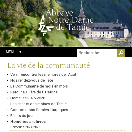
Aller
Outils
Chercher par
au
personnels
Recherche
contenu.
avancée…
|
Aller
à
la
navigation
MENU
Navigation
La vie de la communauté
Venir rencontrer les membres de l'Acat
Nos rendez-vous de l'été
La Communauté de mois en mois
Retour au Père de f. Patrice
Homélies 2025-2026
Les chants des moines de Tamié
Compositions florales liturgiques
Billets du jour
Homélies archives
Homélies 2024-2025