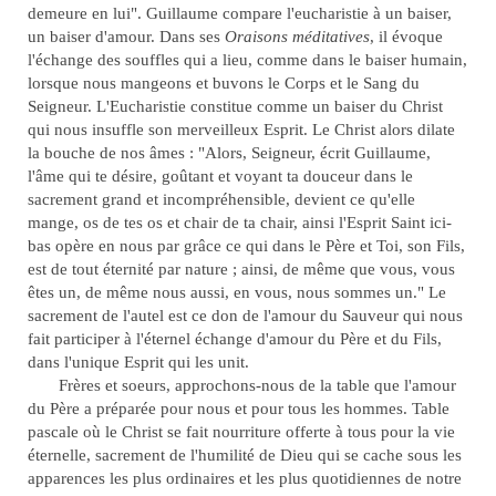
demeure en lui". Guillaume compare l'eucharistie à un baiser,
un baiser d'amour. Dans ses
Oraisons méditatives
, il évoque
l'échange des souffles qui a lieu, comme dans le baiser humain,
lorsque nous mangeons et buvons le Corps et le Sang du
Seigneur. L'Eucharistie constitue comme un baiser du Christ
qui nous insuffle son merveilleux Esprit. Le Christ alors dilate
la bouche de nos âmes : "Alors, Seigneur, écrit Guillaume,
l'âme qui te désire, goûtant et voyant ta douceur dans le
sacrement grand et incompréhensible, devient ce qu'elle
mange, os de tes os et chair de ta chair, ainsi l'Esprit Saint ici-
bas opère en nous par grâce ce qui dans le Père et Toi, son Fils,
est de tout éternité par nature ; ainsi, de même que vous, vous
êtes un, de même nous aussi, en vous, nous sommes un." Le
sacrement de l'autel est ce don de l'amour du Sauveur qui nous
fait participer à l'éternel échange d'amour du Père et du Fils,
dans l'unique Esprit qui les unit.
Frères et soeurs, approchons-nous de la table que l'amour
du Père a préparée pour nous et pour tous les hommes. Table
pascale où le Christ se fait nourriture offerte à tous pour la vie
éternelle, sacrement de l'humilité de Dieu qui se cache sous les
apparences les plus ordinaires et les plus quotidiennes de notre