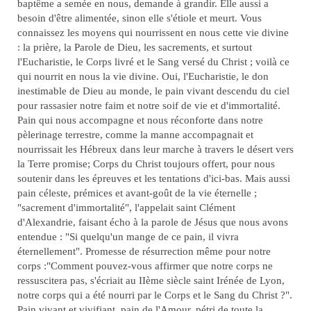
baptême a semée en nous, demande à grandir. Elle aussi a
besoin d'être alimentée, sinon elle s'étiole et meurt. Vous
connaissez les moyens qui nourrissent en nous cette vie divine
: la prière, la Parole de Dieu, les sacrements, et surtout
l'Eucharistie, le Corps livré et le Sang versé du Christ ; voilà ce
qui nourrit en nous la vie divine. Oui, l'Eucharistie, le don
inestimable de Dieu au monde, le pain vivant descendu du ciel
pour rassasier notre faim et notre soif de vie et d'immortalité.
Pain qui nous accompagne et nous réconforte dans notre
pèlerinage terrestre, comme la manne accompagnait et
nourrissait les Hébreux dans leur marche à travers le désert vers
la Terre promise; Corps du Christ toujours offert, pour nous
soutenir dans les épreuves et les tentations d'ici-bas. Mais aussi
pain céleste, prémices et avant-goût de la vie éternelle ;
"sacrement d'immortalité", l'appelait saint Clément
d'Alexandrie, faisant écho à la parole de Jésus que nous avons
entendue : "Si quelqu'un mange de ce pain, il vivra
éternellement". Promesse de résurrection même pour notre
corps :"Comment pouvez-vous affirmer que notre corps ne
ressuscitera pas, s'écriait au IIème siècle saint Irénée de Lyon,
notre corps qui a été nourri par le Corps et le Sang du Christ ?".
Pain vivant et vivifiant, pain de l'Amour, pétri de toute la