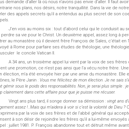
us demande d’aller là où nous n’avons pas envie d’aller. Il faut av
ntrarie nos plans, nos désirs, notre tranquillité. Dans la vie de notre
rler des appels secrets qu’il a entendus au plus secret de son c
pels.
J’en vois au moins six : tout d’abord celui qui le conduisit au 
 perdre sa vie pour le Christ. Un deuxième appel, assez long à perc
trer au monastère où il devient frère François de Sales, c’était en 1
voyé à Rome pour parfaire ses études de théologie, une théologi
usculer
le concile Vatican II.
A 34 ans, un troisième appel lui vient par la voix de ses frère
ient une promotion, ce n’est pas ainsi que l’a vécu notre frère. Une
n élection, m’a été envoyée hier par une amie du monastère. Ell
ônes, le Père Janin :
Vous me félicitez de mon élection. Je ne sais s’i
ut gémir sous le poids des responsabilités. Non, je serai plus simple : 
op clairement dans cette affaire pour que je puisse me récuser.
Vingt ans plus tard, il songe donner sa démission :
vingt ans d
rgement assez !...Mais qui m’aidera à voir si c’est la volonté de Dieu ?
C
exprimera par la voix de ses frères et de l’abbé général qui accep
nsent à son désir de rejoindre les frères qu’il a lui-même envoyés 
pel : juillet 1981. P. François abandonne tout et détruit même avan