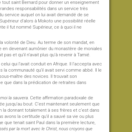
elire tout saint Bernard pour donner un enseignement
 grandes responsabilités dans un service très
 du service auquel on lui avait demandé de se
 Supérieur d’alors à Mokoto une possibilité réelle
ite il fut nommé Supérieur, ce à quoi il ne
 la volonté de Dieu. Au terme de son mandat, en
frique en devenant aumônier du monastère de moniales
 pas et qu’il n’avait plus qu’à revenir à Tamié.
ui qui l’avait conduit en Afrique. Il l’accepta avec
 la communauté qu’il avait servi comme abbé. Il le
sous-maître des novices. Il trouvait son
 que dans la prédication de retraites dans
 moi la sauvera.
Cette
affirmation paradoxale de
iquée jusqu’au bout. C’est maintenant seulement que
n la donnant totalement à ses frères et c’est dans
 avons la certitude qu’il a sauvé sa vie ou plus
e que tenait saint Paul dans la première lecture,
és par la mort avec le Christ, nous croyons que