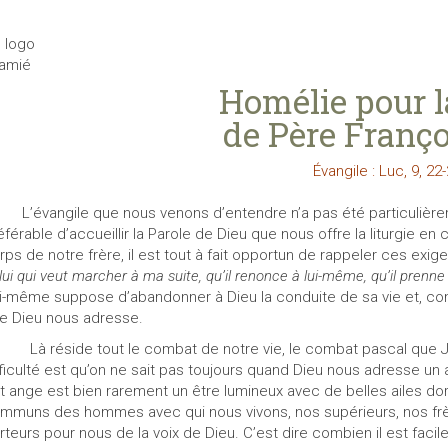
Homélie pour l
de Père Franço
Évangile : Luc, 9, 22
évangile que nous venons d’entendre n’a pas été particulièremen
éférable d’accueillir la Parole de Dieu que nous offre la liturgie en
rps de notre frère, il est tout à fait opportun de rappeler ces exi
lui qui veut marcher à ma suite, qu’il renonce à lui-même, qu’il prenne 
i-même suppose d’abandonner à Dieu la conduite de sa vie et, comm
e Dieu nous adresse.
Là réside tout le combat de notre vie, le combat pascal que 
fficulté est qu’on ne sait pas toujours quand Dieu nous adresse un 
t ange est bien rarement un être lumineux avec de belles ailes doré
mmuns des hommes avec qui nous vivons, nos supérieurs, nos frè
rteurs pour nous de la voix de Dieu. C’est dire combien il est facile