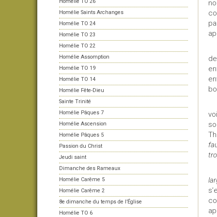
Homélie TO 26
no
co
Homélie Saints Archanges
pa
Homélie TO 24
ap
Homélie TO 23
Homélie TO 22
Homélie Assomption
de
en
Homélie TO 19
en
Homélie TO 14
bo
Homélie Fête-Dieu
Sainte Trinité
Homélie Pâques 7
vo
so
Homélie Ascension
Th
Homélie Pâques 5
fa
Passion du Christ
tr
Jeudi saint
Dimanche des Rameaux
la
Homélie Carême 5
s’
Homélie Carême 2
co
8e dimanche du temps de l’Église
ap
Homélie TO 6