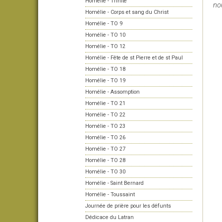
Homélie - Trinité
no
Homélie - Corps et sang du Christ
Homélie - TO 9
Homélie - TO 10
Homélie - TO 12
Homélie - Fête de st Pierre et de st Paul
Homélie - TO 18
Homélie - TO 19
Homélie - Assomption
Homélie - TO 21
Homélie - TO 22
Homélie - TO 23
Homélie - TO 26
Homélie - TO 27
Homélie - TO 28
Homélie - TO 30
Homélie - Saint Bernard
Homélie - Toussaint
Journée de prière pour les défunts
Dédicace du Latran