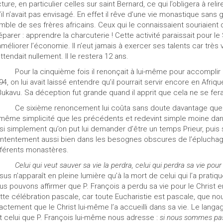
cture, en particulier celles sur saint Bernard, ce qui l’obligera à r
’il n’avait pas envisagé. En effet il rêve d’une vie monastique sans
mble de ses frères africains. Ceux qui le connaissaient souriaient
éparer : apprendre la charcuterie ! Cette activité paraissait pour le
améliorer l’économie. Il n’eut jamais à exercer ses talents car très v
attendait nullement. Il le restera 12 ans.
Pour la cinquième fois il renonçait à lui-même pour accomplir
94, on lui avait laissé entendre qu’il pourrait servir encore en A
Bukavu. Sa déception fut grande quand il apprit que cela ne se ferait
Ce sixième renoncement lui coûta sans doute davantage que cel
 même simplicité que les précédents et redevint simple moine dans
t si simplement qu’on put lui demander d’être un temps Prieur, puis 
ntentement aussi bien dans les besognes obscures de l’épluchage
fférents monastères.
Celui qui veut sauver sa vie la perdra, celui qui perdra sa vie pour
sus n’apparaît en pleine lumière qu’à la mort de celui qui l’a prat
us pouvons affirmer que P. François a perdu sa vie pour le Christ e
tte célébration pascale, car toute Eucharistie est pascale, que nous
actement que le Christ lui-même l’a accueilli dans sa vie. Le langag
t celui que P. François lui-même nous adresse :
si nous sommes pass