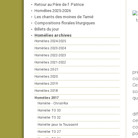
Retour au Père de f. Patrice
Homélies 2025-2026
Les chants des moines de Tamié
Compositions florales liturgiques
Billets du jour
Homélies archives
Homélies 2024-2025
Homélies 2023-2024
Homélies 2022-2023
Homélies 2021-2022
L’
Homélies 20-21
pr
Homélies 2020
co
Homélies 2019
Ce
Homélies 2018
so
qu
Homélies 2017
Homélie - Christ-Roi
Homélie TO 33
di
Homélie TO 32
ce
Homélie pour la Toussaint
co
Homélie TO 27
po