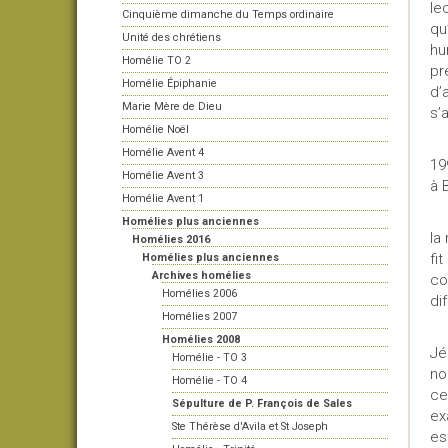
le
Cinquième dimanche du Temps ordinaire
qu
Unité des chrétiens
hu
Homélie TO 2
pr
Homélie Épiphanie
d’
Marie Mère de Dieu
s’
Homélie Noël
Homélie Avent 4
19
Homélie Avent 3
à 
Homélie Avent 1
Homélies plus anciennes
la
Homélies 2016
fi
Homélies plus anciennes
Archives homélies
co
Homélies 2006
di
Homélies 2007
Homélies 2008
Jé
Homélie - TO 3
no
Homélie - TO 4
ce
Sépulture de P. François de Sales
ex
Ste Thérèse d'Avila et St Joseph
es