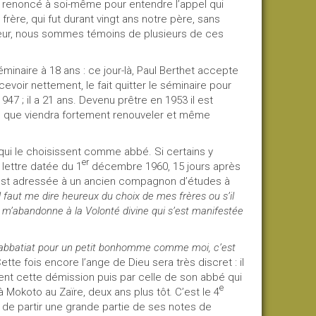
oir renoncé à soi-même pour entendre l’appel qui
 frère, qui fut durant vingt ans notre père, sans
oeur, nous sommes témoins de plusieurs de ces
séminaire à 18 ans : ce jour-là, Paul Berthet accepte
evoir nettement, le fait quitter le séminaire pour
947 ; il a 21 ans. Devenu prêtre en 1953 il est
e que viendra fortement renouveler et même
s qui le choisissent comme abbé. Si certains y
er
 lettre datée du 1
décembre 1960, 15 jours après
e est adressée à un ancien compagnon d’études à
l faut me dire heureux du choix de mes frères ou s’il
je m’abandonne à la Volonté divine qui s’est manifestée
’abbatiat pour un petit bonhomme comme moi, c’est
ette fois encore l’ange de Dieu sera très discret : il
tent cette démission puis par celle de son abbé qui
e
à Mokoto au Zaïre, deux ans plus tôt
.
C’est le 4
t de partir une grande partie de ses notes de