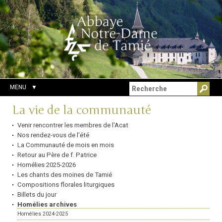
Aller
Outils
Chercher par
au
personnels
Recherche
contenu.
avancée…
|
Aller
à
la
navigation
MENU
Navigation
La vie de la communauté
Venir rencontrer les membres de l'Acat
Nos rendez-vous de l'été
La Communauté de mois en mois
Retour au Père de f. Patrice
Homélies 2025-2026
Les chants des moines de Tamié
Compositions florales liturgiques
Billets du jour
Homélies archives
Homélies 2024-2025