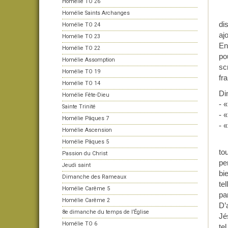
Homélie TO 26
Homélie Saints Archanges
di
Homélie TO 24
aj
Homélie TO 23
En
Homélie TO 22
po
Homélie Assomption
sc
Homélie TO 19
fr
Homélie TO 14
Di
Homélie Fête-Dieu
- 
Sainte Trinité
- 
Homélie Pâques 7
- 
Homélie Ascension
Homélie Pâques 5
to
Passion du Christ
pe
Jeudi saint
bi
Dimanche des Rameaux
te
Homélie Carême 5
pa
Homélie Carême 2
D’
8e dimanche du temps de l’Église
Jé
Homélie TO 6
te