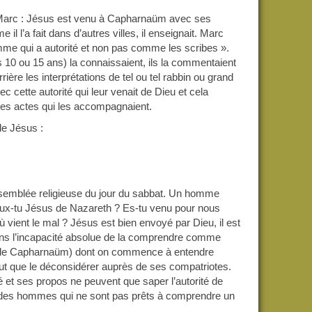
 Marc : Jésus est venu à Capharnaüm avec ses
l l’a fait dans d’autres villes, il enseignait. Marc
omme qui a autorité et non pas comme les scribes ».
es 10 ou 15 ans) la connaissaient, ils la commentaient
rière les interprétations de tel ou tel rabbin ou grand
c cette autorité qui leur venait de Dieu et cela
 ses actes qui les accompagnaient.
de Jésus :
assemblée religieuse du jour du sabbat. Un homme
veux-tu Jésus de Nazareth ? Es-tu venu pour nous
’où vient le mal ? Jésus est bien envoyé par Dieu, il est
 dans l’incapacité absolue de la comprendre comme
km de Capharnaüm) dont on commence à entendre
 peut que le déconsidérer auprès de ses compatriotes.
 et ses propos ne peuvent que saper l’autorité de
œur des hommes qui ne sont pas prêts à comprendre un