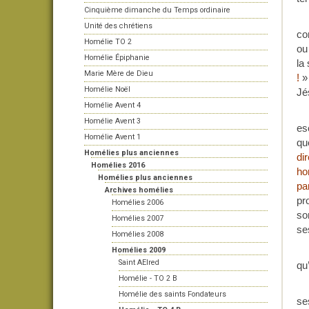
Cinquième dimanche du Temps ordinaire
Unité des chrétiens
co
Homélie TO 2
ou
Homélie Épiphanie
la
Marie Mère de Dieu
!
» 
Homélie Noël
Jé
Homélie Avent 4
Homélie Avent 3
es
Homélie Avent 1
qu
Homélies plus anciennes
dir
Homélies 2016
h
Homélies plus anciennes
par
Archives homélies
pr
Homélies 2006
so
Homélies 2007
se
Homélies 2008
Homélies 2009
Saint AElred
qu
Homélie - TO 2 B
Homélie des saints Fondateurs
se