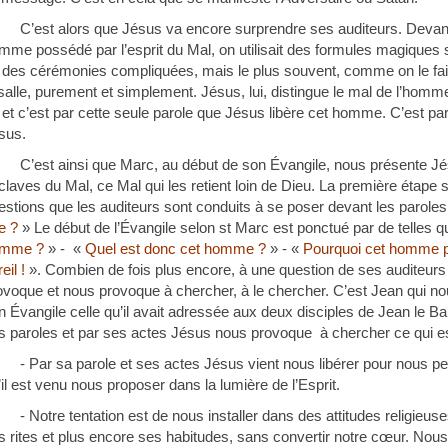
C’est alors que Jésus va encore surprendre ses auditeurs. Devant
mme possédé par l’esprit du Mal, on utilisait des formules magiques s
 des cérémonies compliquées, mais le plus souvent, comme on le fait
 salle, purement et simplement. Jésus, lui, distingue le mal de l’homme 
et c’est par cette seule parole que Jésus libère cet homme. C’est par 
sus.
C’est ainsi que Marc, au début de son Évangile, nous présente J
claves du Mal, ce Mal qui les retient loin de Dieu. La première étape 
estions que les auditeurs sont conduits à se poser devant les parole
e ?
» Le début de l’Évangile selon st Marc est ponctué par de telles qu
omme ?
» - «
Quel est donc cet homme ?
» - «
Pourquoi cet homme par
eil !
». Combien de fois plus encore, à une question de ses auditeurs
ovoque et nous provoque à chercher, à le chercher. C’est Jean qui 
n Évangile celle qu’il avait adressée aux deux disciples de Jean le Bap
s paroles et par ses actes Jésus nous provoque à chercher ce qui est
- Par sa parole et ses actes Jésus vient nous libérer pour nous pe
’il est venu nous proposer dans la lumière de l’Esprit.
- Notre tentation est de nous installer dans des attitudes religieus
s rites et plus encore ses habitudes, sans convertir notre cœur. Nous 