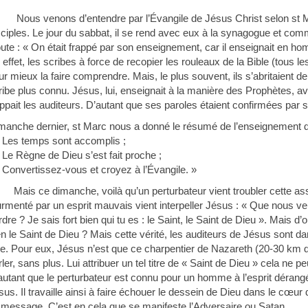
Nous venons d’entendre par l’Évangile de Jésus Christ selon st
sciples. Le jour du sabbat, il se rend avec eux à la synagogue et comme i
oute : « On était frappé par son enseignement, car il enseignait en h
 effet, les scribes à force de recopier les rouleaux de la Bible (tous l
ur mieux la faire comprendre. Mais, le plus souvent, ils s’abritaient der
ribe plus connu. Jésus, lui, enseignait à la manière des Prophètes, ave
appait les auditeurs. D’autant que ses paroles étaient confirmées par
manche dernier, st Marc nous a donné le résumé de l’enseignement 
« Les temps sont accomplis ;
« Le Règne de Dieu s’est fait proche ;
« Convertissez-vous et croyez à l’Évangile. »
Mais ce dimanche, voilà qu’un perturbateur vient troubler cette 
urmenté par un esprit mauvais vient interpeller Jésus : « Que nous 
rdre ? Je sais fort bien qui tu es : le Saint, le Saint de Dieu ». Mais d
en le Saint de Dieu ? Mais cette vérité, les auditeurs de Jésus sont
lle. Pour eux, Jésus n’est que ce charpentier de Nazareth (20-30 
rler, sans plus. Lui attribuer un tel titre de « Saint de Dieu » cela ne
autant que le perturbateur est connu pour un homme à l’esprit dérangé
sus. Il travaille ainsi à faire échouer le dessein de Dieu dans le c
l message. C’est en cela que se manifeste l’Adversaire ou Satan.