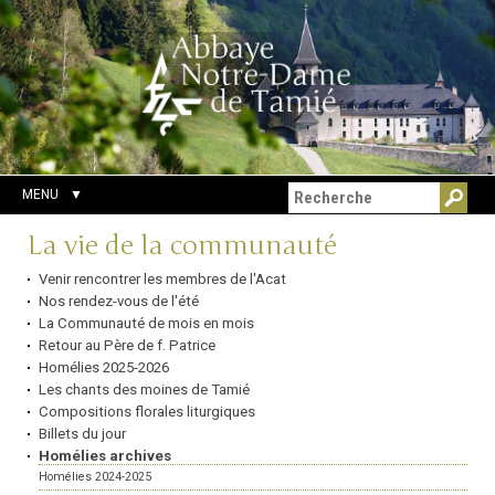
Aller
Outils
Chercher par
au
personnels
Recherche
contenu.
avancée…
|
Aller
à
la
navigation
MENU
Navigation
La vie de la communauté
Venir rencontrer les membres de l'Acat
Nos rendez-vous de l'été
La Communauté de mois en mois
Retour au Père de f. Patrice
Homélies 2025-2026
Les chants des moines de Tamié
Compositions florales liturgiques
Billets du jour
Homélies archives
Homélies 2024-2025