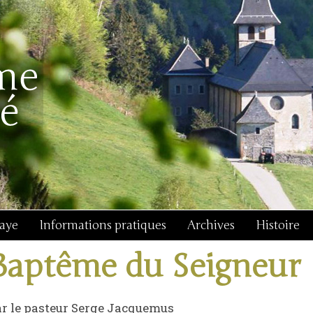
baye
Informations pratiques
Archives
Histoire
Baptême du Seigneur
r le pasteur Serge Jacquemus