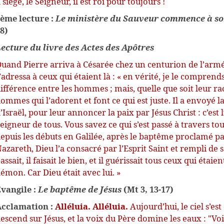
l siège, le Seigneur, il est roi pour toujours !
ème lecture :
Le ministère du Sauveur commence à s
8)
ecture du livre des Actes des Apôtres
uand Pierre arriva à Césarée chez un centurion de l’armé
’adressa à ceux qui étaient là : « en vérité, je le comprends
ifférence entre les hommes ; mais, quelle que soit leur race
ommes qui l’adorent et font ce qui est juste. Il a envoyé la
’Israël, pour leur annoncer la paix par Jésus Christ : c’est lu
eigneur de tous. Vous savez ce qui s’est passé à travers tout
epuis les débuts en Galilée, après le baptême proclamé par
azareth, Dieu l’a consacré par l’Esprit Saint et rempli de sa
assait, il faisait le bien, et il guérissait tous ceux qui étai
émon. Car Dieu était avec lui. »
vangile :
Le baptême de Jésus
(Mt 3, 13-17)
cclamation :
Alléluia.
Alléluia.
Aujourd’hui, le ciel s’est
escend sur Jésus, et la voix du Père domine les eaux : "Vo