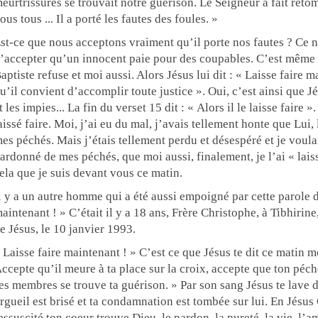
eurtrissures se trouvait notre guérison. Le Seigneur a fait retom
ous tous ... Il a porté les fautes des foules. »
st-ce que nous acceptons vraiment qu’il porte nos fautes ? Ce n
’accepter qu’un innocent paie pour des coupables. C’est même 
aptiste refuse et moi aussi. Alors Jésus lui dit : « Laisse faire m
u’il convient d’accomplir toute justice ». Oui, c’est ainsi que Jé
t les impies... La fin du verset 15 dit : « Alors il le laisse faire »
aissé faire. Moi, j’ai eu du mal, j’avais tellement honte que Lui
es péchés. Mais j’étais tellement perdu et désespéré et je voula
ardonné de mes péchés, que moi aussi, finalement, je l’ai « laissé
ela que je suis devant vous ce matin.
l y a un autre homme qui a été aussi empoigné par cette parole d
aintenant ! » C’était il y a 18 ans, Frère Christophe, à Tibhirin
e Jésus, le 10 janvier 1993.
 Laisse faire maintenant ! » C’est ce que Jésus te dit ce matin m
ccepte qu’il meure à ta place sur la croix, accepte que ton péch
es membres se trouve ta guérison. » Par son sang Jésus te lave 
rgueil est brisé et ta condamnation est tombée sur lui. En Jésus 
essuscité ton coeur trouve Dieu, le pardon, la pureté, la vie, l’a