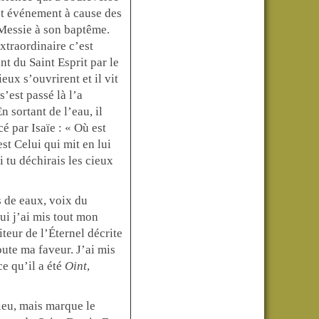
cet événement à cause des
 Messie à son baptême.
extraordinaire c’est
t du Saint Esprit par le
ieux s’ouvrirent et il vit
’est passé là l’a
 sortant de l’eau, il
é par Isaïe : « Où est
st Celui qui mit en lui
Si tu déchirais les cieux
s de eaux, voix du
ui j’ai mis tout mon
teur de l’Éternel décrite
oute ma faveur. J’ai mis
e qu’il a été
Oint
,
Dieu, mais marque le