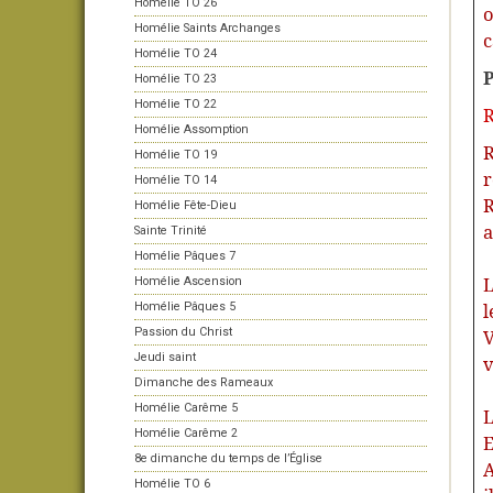
Homélie TO 26
o
Homélie Saints Archanges
c
Homélie TO 24
P
Homélie TO 23
Homélie TO 22
R
Homélie Assomption
R
Homélie TO 19
r
Homélie TO 14
R
Homélie Fête-Dieu
a
Sainte Trinité
Homélie Pâques 7
L
Homélie Ascension
l
Homélie Pâques 5
Passion du Christ
V
Jeudi saint
v
Dimanche des Rameaux
Homélie Carême 5
L
Homélie Carême 2
E
8e dimanche du temps de l’Église
A
Homélie TO 6