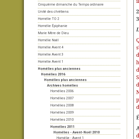
i
Cinquième dimanche du Temps ordinaire
2
Unité des chrétiens
3
Homélie TO 2
Homélie Épiphanie
L
Marie Mère de Dieu
Q
Homélie Noël
s
Homélie Avent 4
d
Homélie Avent 3
h
Homélie Avent 1
d
Homélies plus anciennes
Homélies 2016
S
Homélies plus anciennes
d
Archives homélies
N
Homélies 2006
p
Homélies 2007
Homélies 2008
d
Homélies 2009
É
Homélies 2010
A
Homélies 2011
Homélies - Avent-Noël 2010
d
Homélie - Avent 1