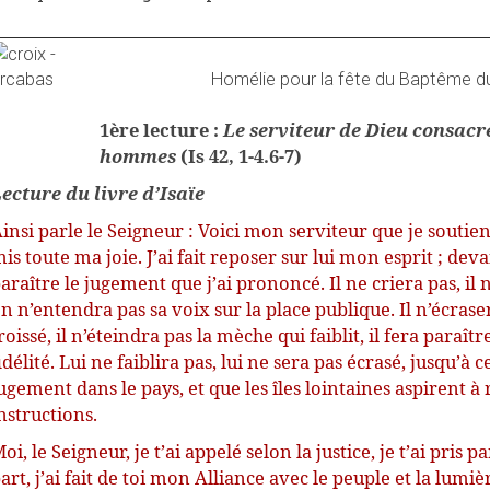
Homélie pour la fête du Baptême d
1ère lecture :
Le serviteur de Dieu consacré
hommes
(Is 42, 1-4.6-7)
ecture du livre d’Isaïe
insi parle le Seigneur : Voici mon serviteur que je soutien
is toute ma joie. J’ai fait reposer sur lui mon esprit ; devan
araître le jugement que j’ai prononcé. Il ne criera pas, il 
n n’entendra pas sa voix sur la place publique. Il n’écrase
roissé, il n’éteindra pas la mèche qui faiblit, il fera paraî
idélité. Lui ne faiblira pas, lui ne sera pas écrasé, jusqu’à
ugement dans le pays, et que les îles lointaines aspirent à 
nstructions.
oi, le Seigneur, je t’ai appelé selon la justice, je t’ai pris pa
art, j’ai fait de toi mon Alliance avec le peuple et la lumiè