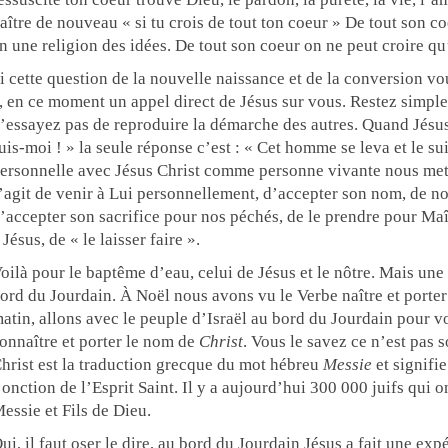
aître de nouveau « si tu crois de tout ton coeur » De tout son c
n une religion des idées. De tout son coeur on ne peut croire qu
i cette question de la nouvelle naissance et de la conversion vous
, en ce moment un appel direct de Jésus sur vous. Restez simpl
’essayez pas de reproduire la démarche des autres. Quand Jésus 
uis-moi ! » la seule réponse c’est : « Cet homme se leva et le sui
ersonnelle avec Jésus Christ comme personne vivante nous met e
’agit de venir à Lui personnellement, d’accepter son nom, de no
’accepter son sacrifice pour nos péchés, de le prendre pour Ma
 Jésus, de « le laisser faire ».
oilà pour le baptême d’eau, celui de Jésus et le nôtre. Mais une
ord du Jourdain. À Noël nous avons vu le Verbe naître et porter
atin, allons avec le peuple d’Israël au bord du Jourdain pour vo
onnaître et porter le nom de
Christ
. Vous le savez ce n’est pas 
hrist est la traduction grecque du mot hébreu
Messie
et signifie
’onction de l’Esprit Saint. Il y a aujourd’hui 300 000 juifs qui
essie et Fils de Dieu.
ui, il faut oser le dire, au bord du Jourdain Jésus a fait une ex