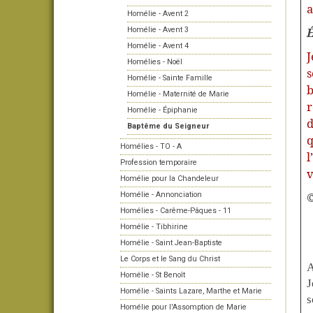
a
Homélie - Avent 2
É
Homélie - Avent 3
Homélie - Avent 4
J
Homélies - Noël
s
Homélie - Sainte Famille
b
Homélie - Maternité de Marie
r
Homélie - Épiphanie
d
Baptême du Seigneur
q
Homélies - TO - A
l
Profession temporaire
v
Homélie pour la Chandeleur
Homélie - Annonciation
Homélies - Carême-Pâques - 11
Homélie - Tibhirine
Homélie - Saint Jean-Baptiste
Le Corps et le Sang du Christ
A
Homélie - St Benoît
J
Homélie - Saints Lazare, Marthe et Marie
s
Homélie pour l'Assomption de Marie