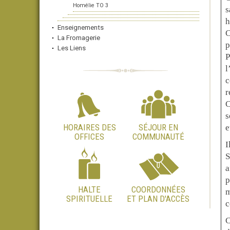
Homélie TO 3
s
h
Enseignements
C
La Fromagerie
p
Les Liens
P
l
c
r
C
s
HORAIRES DES
SÉJOUR EN
e
OFFICES
COMMUNAUTÉ
I
S
a
p
HALTE
COORDONNÉES
m
SPIRITUELLE
ET PLAN D'ACCÈS
c
C