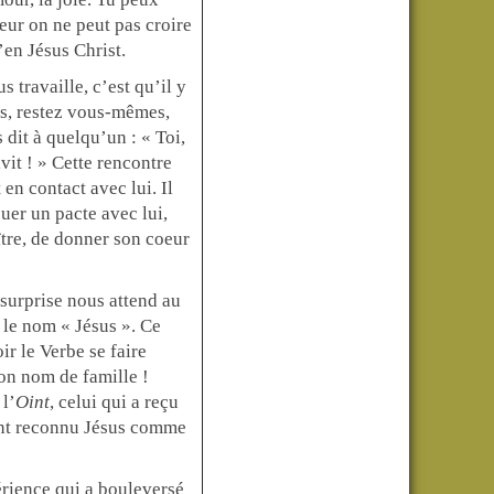
oeur on ne peut pas croire
’en Jésus Christ.
 travaille, c’est qu’il y
es, restez vous-mêmes,
dit à quelqu’un : « Toi,
vit ! » Cette rencontre
n contact avec lui. Il
uer un pacte avec lui,
ître, de donner son coeur
 surprise nous attend au
 le nom « Jésus ». Ce
ir le Verbe se faire
son nom de famille !
 l’
Oint
, celui qui a reçu
 ont reconnu Jésus comme
périence qui a bouleversé