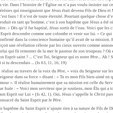
a vie. Dans l’histoire de l’Église on n’a pas voulu insister sur 
érésies qui enseignaient que Jésus était devenu Fils de Dieu et
’est faux ! Il n’est de toute éternité. Pourtant quelque chose d’
roduit en tant qu’homme, c’est à son baptême que Jésus a été oin
ère. « Dès qu’il fut baptisé, Jésus sortit de l’eau. Voici que les c
’Esprit descendre comme une colombe et venir sur lui. » Ce qui s
onfirmé dans la conscience humaine qu’il avait de sa mission. En
eçoit une révélation céleste par les cieux ouverts comme annonc
elui qui fit remonter de la mer le pasteur de son troupeau ? Où e
on Esprit saint ? ... C’est Toi, Seigneur qui es notre Père... Ah ! 
t si tu descendais ... (Is 63, 11, 16, 19)
l réalise au travers de la voix du Père, « voix du Seigneur sur le
eigneur dans sa force » disant : « Tu es mon Fils bien-aimé en q
mour ». Il réalise humainement que sa mission est celle du Servi
ar Isaïe : « Voici mon serviteur que je soutiens, mon Élu qui a t
on Esprit sur Lui » (Is 42, 1). Oui, Jésus s’appelle le
Christ
parc
onsacré du Saint Esprit par le Père.
e baptême du Saint Esprit n’ajoute rien à sa nature de Fils de 