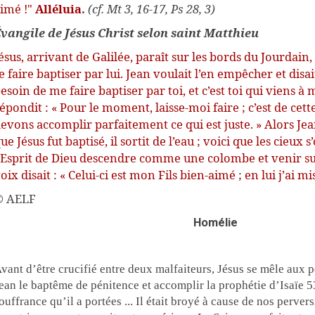
imé !"
Alléluia
.
(cf. Mt 3, 16-17, Ps 28, 3)
vangile de Jésus Christ selon saint Matthieu
ésus, arrivant de Galilée, paraît sur les bords du Jourdain, 
e faire baptiser par lui. Jean voulait l’en empêcher et disait
esoin de me faire baptiser par toi, et c’est toi qui viens à m
épondit : « Pour le moment, laisse-moi faire ; c’est de cet
evons accomplir parfaitement ce qui est juste. » Alors Jean 
ue Jésus fut baptisé, il sortit de l’eau ; voici que les cieux s’
’Esprit de Dieu descendre comme une colombe et venir sur 
oix disait : « Celui-ci est mon Fils bien-aimé ; en lui j’ai 
© AELF
Homélie
vant d’être crucifié entre deux malfaiteurs, Jésus se mêle aux 
ean le baptême de pénitence et accomplir la prophétie d’Isaïe 5
ouffrance qu’il a portées ... Il était broyé à cause de nos pervers