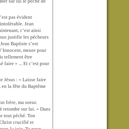
ber sur lui le péché de
’est pas évident
intolérable. Jean
aintenant, c’est ainsi
sus justifie les pécheurs
. Jean Baptiste s’est
, l’Innocent, meure pour
is tellement être
 faire » ... Et c’est pour
e Jésus : « Laisse faire
e, en la fête du Baptême
on frère, ma soeur.
é retombe sur lui. « Dans
de tout péché. Ton
Christ crucifié et
mour, la joie. Tu peux