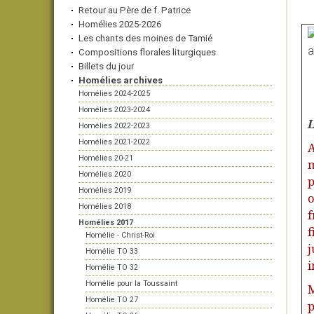
Retour au Père de f. Patrice
Homélies 2025-2026
Les chants des moines de Tamié
Compositions florales liturgiques
Billets du jour
Homélies archives
Homélies 2024-2025
Homélies 2023-2024
L
Homélies 2022-2023
Homélies 2021-2022
A
Homélies 20-21
m
Homélies 2020
p
Homélies 2019
o
Homélies 2018
f
Homélies 2017
f
Homélie - Christ-Roi
j
Homélie TO 33
i
Homélie TO 32
Homélie pour la Toussaint
M
Homélie TO 27
p