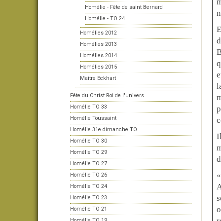
m
Homélie - Fête de saint Bernard
n
Homélie - TO 24
E
Homélies 2012
d
Homélies 2013
B
Homélies 2014
q
Homélies 2015
e
Maître Eckhart
l
Fête du Christ Roi de l'univers
m
Homélie TO 33
p
Homélie Toussaint
c
Homélie 31e dimanche TO
I
Homélie TO 30
m
Homélie TO 29
d
Homélie TO 27
«
Homélie TO 26
A
Homélie TO 24
s
Homélie TO 23
o
Homélie TO 21
r
Homélie TO 19