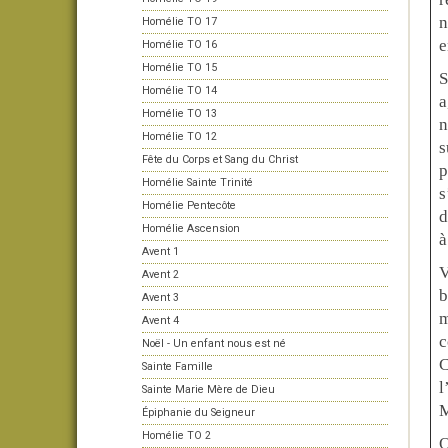
n
Homélie TO 17
e
Homélie TO 16
Homélie TO 15
S
Homélie TO 14
a
Homélie TO 13
n
Homélie TO 12
s
Fête du Corps et Sang du Christ
p
Homélie Sainte Trinité
s
Homélie Pentecôte
d
Homélie Ascension
à
Avent 1
V
Avent 2
b
Avent 3
m
Avent 4
c
Noël - Un enfant nous est né
C
Sainte Famille
l
Sainte Marie Mère de Dieu
M
Épiphanie du Seigneur
Homélie TO 2
O