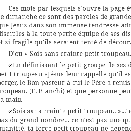
Ces mots par lesquels s'ouvre la page 
ce dimanche ce sont des paroles de grande
que Jésus dans son immense tendresse adr
disciples à la toute petite équipe de ses dis
et si fragile qu'ils seraient tenté de décou
D'où «
Sois sans crainte petit troupeau.
En définissant le petit groupe de ses 
«
petit troupeau
»Jésus leur rappelle
qu'il es
berger, le Bon pasteur à qui le Père a remis 
troupeau. (E. Bianchi)
et que personne peut
sa main.
Sois sans crainte petit troupeau..
»...
«
pas du grand nombre... ce n'est pas une qu
quantité, ta force petit troupeau ne dépen