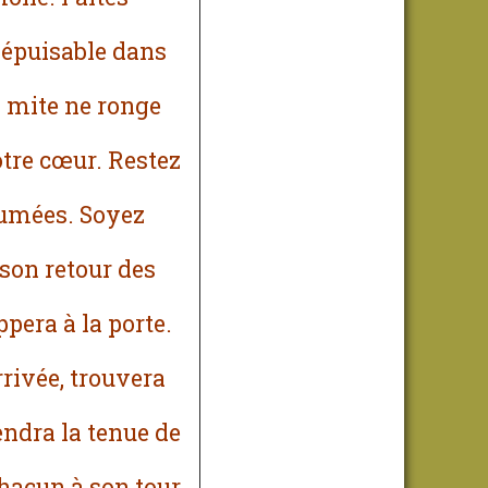
inépuisable dans
la mite ne ronge
votre cœur. Restez
lumées. Soyez
son retour des
ppera à la porte.
rrivée, trouvera
rendra la tenue de
chacun à son tour.