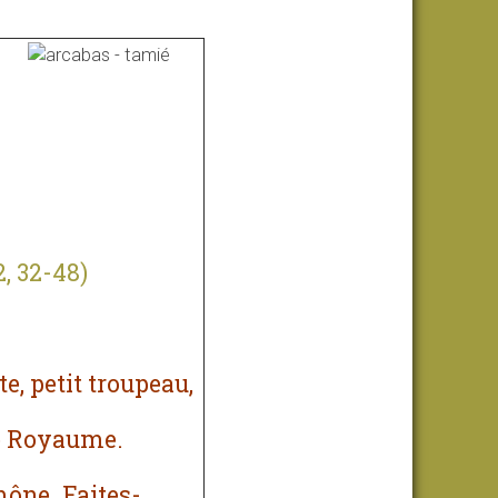
2, 32-48)
te, petit troupeau,
le Royaume.
ône. Faites-