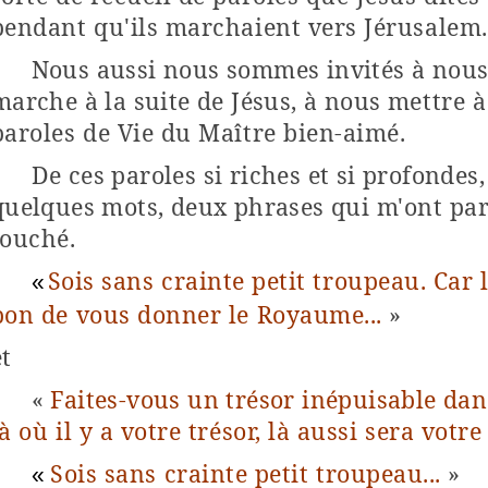
pendant qu'ils marchaient vers Jérusalem.
Nous aussi nous sommes invités à nous
marche à la suite de Jésus, à nous
mettre à 
paroles de Vie du Maître bien-aimé.
De ces paroles si riches et si profondes,
quelques mots, deux phrases qui
m'ont par
touché.
Sois sans crainte petit troupeau. Car 
«
bon de vous donner le Royaume...
»
et
«
Faites-vous un trésor inépuisable dan
là où il y a votre trésor, là aussi sera votr
Sois sans crainte petit troupeau...
»
«