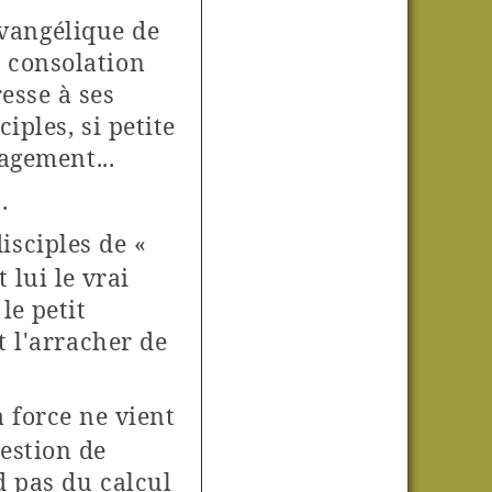
évangélique de
 consolation
esse à ses
ciples, si petite
ragement...
.
disciples de
«
t lui le vrai
le petit
 l'arracher de
ta force ne vient
estion de
d pas du calcul