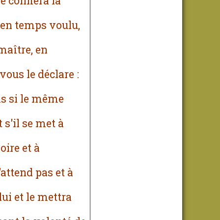
e confiera la
 en temps voulu,
maître, en
vous le déclare :
ais si le même
 s'il se met à
oire et à
'attend pas et à
lui et le mettra