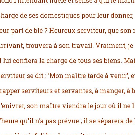
donc l'intendant fidèle et sensé à qui le maîtr
charge de ses domestiques pour leur donner,
leur part de blé ? Heureux serviteur, que son 
arrivant, trouvera à son travail. Vraiment, je 
il lui confiera la charge de tous ses biens. M
serviteur se dit : 'Mon maître tarde à venir', et
frapper serviteurs et servantes, à manger, à b
s'enivrer, son maître viendra le jour où il ne l
l'heure qu'il n'a pas prévue ; il se séparera de 