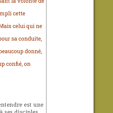
sant la volonté de
ompli cette
Mais celui qui ne
pour sa conduite,
a beaucoup donné,
p confié, on
entendre est une
à ses disciples