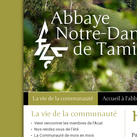
Aller
Outils
Chercher par
au
personnels
Recherche
contenu.
avancée…
|
Aller
à
la
navigation
La vie de la communauté
Accueil à l'ab
Navigation
La vie de la communauté
Venir rencontrer les membres de l'Acat
Nos rendez-vous de l'été
Pa
La Communauté de mois en mois