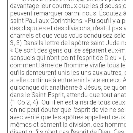
davantage leur courroux que les discussions 
peuvent remarquer parmi nous. Écoutez à ce 
saint Paul aux Corinthiens: «Puisqu'il y a par
des disputes et des divisions, n'est-il pas vi
charnels et que vous vous conduisez selon l
3, 3) Dans la lettre de l'apôtre saint Jude no
« Ce sont des gens qui se séparent eux-
sensuels qui n'ont point l'esprit de Dieu » (J
comment l'âme de l'homme vivifie tous les
qu'ils demeurent unis les uns aux autres, sé
si elle continue à entretenir la vie en eux. Ain
quiconque dit anathème à Jésus, ce qu'on ne 
dans le Saint-Esprit, attendu que tout anat
(1 Co 2, 4). Oui il en est ainsi de tous ceux qu
on ne peut douter que l'esprit de vie ne se ret
avec vérité que les apôtres appellent ceux q
mêmes et sèment la division, des hommes c
disent qu'ils n'ont pas l'esprit de Dieu. Ces s