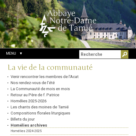
Aller
Outils
Chercher par
au
personnels
Recherche
contenu.
avancée…
|
Aller
à
la
navigation
MENU
Navigation
La vie de la communauté
Venir rencontrer les membres de l'Acat
Nos rendez-vous de l'été
La Communauté de mois en mois
Retour au Père de f. Patrice
Homélies 2025-2026
Les chants des moines de Tamié
Compositions florales liturgiques
Billets du jour
Homélies archives
Homélies 2024-2025