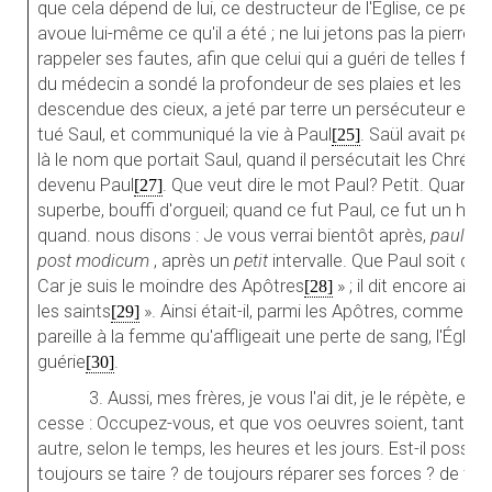
que cela dépend de lui, ce destructeur de l'Eglise, ce per
avoue lui-même ce qu'il a été ; ne lui jetons pas la pierre
rappeler ses fautes, afin que celui qui a guéri de telles faibl
du médecin a sondé la profondeur de ses plaies et les a ci
descendue des cieux, a jeté par terre un persécuteur et fait
tué Saul, et communiqué la vie à Paul
. Saül avait per
[25]
là le nom que portait Saul, quand il persécutait les Chrétien
devenu Paul
. Que veut dire le mot Paul? Petit. Quand 
[27]
superbe, bouffi d'orgueil; quand ce fut Paul, ce fut un hom
quand. nous disons : Je vous verrai bientôt après,
paulo p
post modicum
, après un
petit
intervalle. Que Paul soit de
Car je suis le moindre des Apôtres
» ; il dit encore aille
[28]
les saints
». Ainsi était-il, parmi les Apôtres, comme l'
[29]
pareille à la femme qu'affligeait une perte de sang, l'Église
guérie
.
[30]
3. Aussi, mes frères, je vous l'ai dit, je le répète, et si
cesse : Occupez-vous, et que vos oeuvres soient, tantôt d
autre, selon le temps, les heures et les jours. Est-il possib
toujours se taire ? de toujours réparer ses forces ? de to