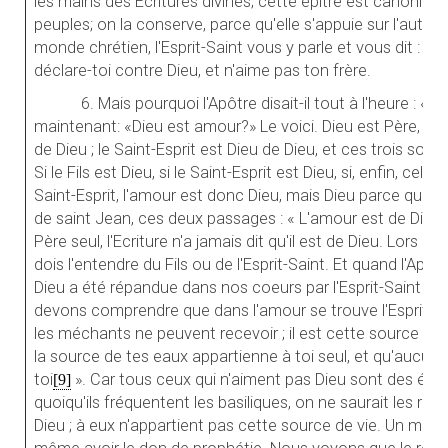
les mains des Ecritures divines; cette épître est canonique 
peuples; on la conserve, parce qu'elle s'appuie sur l'autorité
monde chrétien, l'Esprit-Saint vous y parle et vous dit : « D
déclare-toi contre Dieu, et n'aime pas ton frère.
6. Mais pourquoi l'Apôtre disait-il tout à l'heure : « L'
maintenant: «Dieu est amour?» Le voici. Dieu est Père, Fils e
de Dieu ; le Saint-Esprit est Dieu de Dieu, et ces trois sont 
Si le Fils est Dieu, si le Saint-Esprit est Dieu, si, enfin, cel
Saint-Esprit, l'amour est donc Dieu, mais Dieu parce qu'il est
de saint Jean, ces deux passages : « L'amour est de Dieu »,
Père seul, l'Ecriture n'a jamais dit qu'il est de Dieu. Lors don
dois l'entendre du Fils ou de l'Esprit-Saint. Et quand l'Apôtr
Dieu a été répandue dans nos coeurs par l'Esprit-Saint qu
devons comprendre que dans l'amour se trouve l'Esprit-Sai
les méchants ne peuvent recevoir ; il est cette source dont
la source de tes eaux appartienne à toi seul, et qu'aucun
toi
». Car tous ceux qui n'aiment pas Dieu sont des étran
[9]
quoiqu'ils fréquentent les basiliques, on ne saurait les r
Dieu ; à eux n'appartient pas cette source de vie. Un mécha