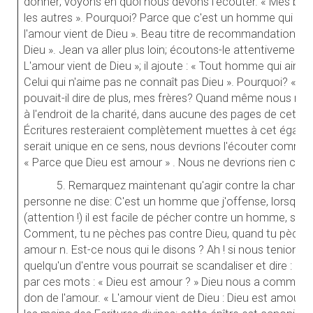
donner; voyons en quoi nous devons l'écouter. « Mes bie
les autres ». Pourquoi? Parce que c'est un homme qui n
l'amour vient de Dieu ». Beau titre de recommandation en f
Dieu ». Jean va aller plus loin; écoutons-le attentivement. To
L'amour vient de Dieu »; il ajoute : « Tout homme qui aime e
Celui qui n'aime pas ne connaît pas Dieu ». Pourquoi? «Pa
pouvait-il dire de plus, mes frères? Quand même nous ne
à l'endroit de la charité, dans aucune des pages de cette
Écritures resteraient complètement muettes à cet égar
serait unique en ce sens, nous devrions l'écouter comme ve
« Parce que Dieu est amour » . Nous ne devrions rien cher
5. Remarquez maintenant qu'agir contre la charité, 
personne ne dise: C'est un homme que j'offense, lorsque j
(attention !) il est facile de pécher contre un homme, san
Comment, tu ne pèches pas contre Dieu, quand tu pèches 
amour n. Est-ce nous qui le disons ? Ah ! si nous tenion
quelqu'un d'entre vous pourrait se scandaliser et dire : Qu'a-t
par ces mots : « Dieu est amour ? » Dieu nous a communiq
don de l'amour. « L'amour vient de Dieu : Dieu est amour »