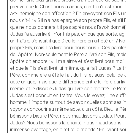
preuve que le Christ nous a aimés, c'est qu'il est mort 
a-t-il témoigné son affection ? En envoyant son Fils uniqu
nous dit-il : « S'il n'a pas épargné son propre Fils, et s'il l'a
que ne nous donnera-t-il pas après nous l'avoir donné
[13]
Judas l'a aussi livré ; n'ont-ils pas, en quelque sorte, agi 
un traître; s'ensuit-il que Dieu le Père en ait été un ? Non, 
propre Fils, mais il l'a livré pour nous tous ». Ces paroles 
de l'Apôtre. Non-seulement le Père a livré son Fils, mais il
Apôtre dit encore : « Il m'a aimé et s'est livré pour moi' ». P
et que le Fils s'est livré lui-même, qu'a fait Judas ? La tradi
Père, comme elle a été le fait du Fils, et aussi celui de Juda
acte unique; mais quelle différence entre le Père qui livre son 
même, et le disciple Judas qui livre son maître? Le Père et l
Judas s'est conduit en traître. Vous le voyez; il ne suffit p
homme, il importe surtout de savoir quelles sont ses inte
voyons concourir au même acte, d'un côté, Dieu le Père, d
bénissons Dieu le Père; nous maudissons Judas. Pourquoi 
Judas? Nous bénissons la charité, nous maudissons l'iniquité
immense avantage, en a retiré le monde? En livrant son Ma