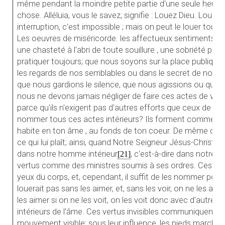
même pendant la moindre petite partie d'une seule heure;
chose. Alléluia, vous le savez, signifie : Louez Dieu. Louer
interruption, c'est impossible ; mais on peut le louer toujo
Les oeuvres de miséricorde. les affectueux sentiments de l
une chasteté à l'abri de toute souillure , une sobriété ple
pratiquer toujours; que nous soyons sur la place publiqu
les regards de nos semblables ou dans le secret de nos 
que nous gardions le silence, que nous agissions ou que 
nous ne devons jamais négliger de faire ces actes de vert
parce qu'ils n'exigent pas d'autres efforts que ceux de l'â
nommer tous ces actes intérieurs? Ils forment comme une
habite en ton âme , au fonds de ton coeur. De même qu'u
ce qui lui plaît; ainsi, quand Notre Seigneur Jésus-Christ
dans notre homme intérieur
, c'est-à-dire dans notre â
[21]
vertus comme des ministres soumis à ses ordres. Ces ver
yeux du corps, et, cependant, il suffit de les nommer pour e
louerait pas sans les aimer, et, sans les voir, on ne les aim
les aimer si on ne les voit, on les voit donc avec d'autres 
intérieurs de l'âme. Ces vertus invisibles communiquent
mouvement visible; sous leur influence, les pieds marchent