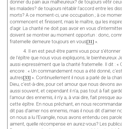
donner du pain aux malheureux? de toujours vêtir ceux qui
les malades? de toujours rétablir l'accord entre les disside
morts? A ce moment-ci, une occupation ; à ce moment-là,
commencent et finissent; mais le maître, qui les inspire,
d'agir. La charité ne doit pas avoir en vous d'intermittenc
doivent se montrer au moment opportun : donc, comme il e
fraternelle demeure toujours en vous
».
[31]
4. Il en est peut-être parmi vous pour s'étonner de
de l'épître que nous vous expliquons, le bienheureux Je
aussi expressément que la charité fraternelle. Il dit : « Cel
encore : « Un commandement nous a été donné, c'est de 
autres
». Continuellement il nous a parlé de la charité f
[33]
Dieu, c'est-à-dire, pour cet amour que nous devons avoir pou
aussi souvent; et cependant il n'a, pas tout à fait gardé l
l'amour des ennemis, il n'y a, à vrai dire, fait presque aucu
cette épître. En nous prêchant, en nous recommandant viv
dit pas d'aimer nos ennemis, mais il nous dit d'aimer nos fr
on nous a lu l'Evangile, nous avons entendu ces paroles :
aiment, quelle récompense en aurez-vous? Les publicains n