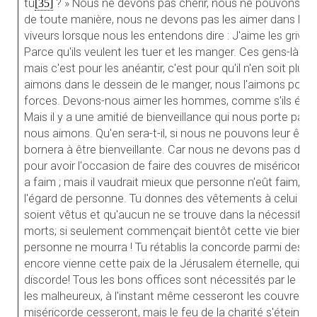
tu
? » Nous ne devons pas chérir, nous ne pouvons pa
[35]
de toute manière, nous ne devons pas les aimer dans le s
viveurs lorsque nous les entendons dire : J'aime les griv
Parce qu'ils veulent les tuer et les manger. Ces gens-là dise
mais c'est pour les anéantir, c'est pour qu'il n'en soit plu
aimons dans le dessein de le manger, nous l'aimons pour en
forces. Devons-nous aimer les hommes, comme s'ils étaie
Mais il y a une amitié de bienveillance qui nous porte parf
nous aimons. Qu'en sera-t-il, si nous ne pouvons leur être 
bornera à être bienveillante. Car nous ne devons pas désire
pour avoir l'occasion de faire des couvres de miséricorde.
a faim ; mais il vaudrait mieux que personne n'eût faim, e
l'égard de personne. Tu donnes des vêtements à celui qui e
soient vêtus et qu'aucun ne se trouve dans la nécessité à 
morts; si seulement commençait bientôt cette vie bienheu
personne ne mourra ! Tu rétablis la concorde parmi des dis
encore vienne cette paix de la Jérusalem éternelle, qui n
discorde! Tous les bons offices sont nécessités par le beso
les malheureux, à l'instant même cesseront les couvres d
miséricorde cesseront, mais le feu de la charité s'éteindra-