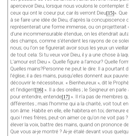
apercevoir Dieu, lorsque nous voulons le contempler. Ecou
ceux qui ont le coeur pur, car ils verront Dieu
». Que pe
[15]
à se faire une idée de Dieu, d'après la concupiscence des 
représenterait une forme immense, ou on projetterait dan
d'une incommensurable étendue, on les étendrait autant q
des champs, comme s'étendent les rayons de ce soleil q
nous; ou l'on se figurerait avoir sous les yeux un vieillard à
de tout cela: Si tu veux voir Dieu, il y a une chose à laque
L'amour est Dieu ». Quelle figure a l'amour? Quelle forme? 
Quelles mains?Personne ne peut le dire: Il a pourtant des p
l'église; il a des mains, puisqu'elles donnent aux pauvres; il
découvrir le nécessiteux. « Bienheureux », dit le Prophète, «
et l'indigent
». Il a des oreilles ; le Seigneur en parle ains
[16]
pour entendre, entende
». Il n'a pas de membres qui 
[17]
différentes ; mais l'homme qui a la charité, voit tout en
son âme. Habite en elle, elle habitera en toi; demeure en el
quoi ! mes frères, peut-on aimer ce qu'on ne voit pas ? Al
élever la voix, battre des mains, quand on prononce devant
Que vous ai-je montré ? Ai-je étalé devant vous quelque pein