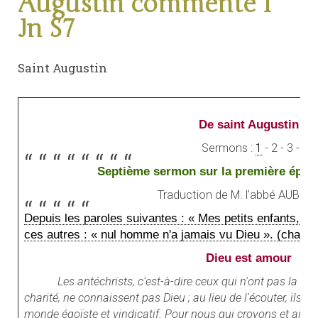
Augustin commente 1
Jn S7
Saint Augustin
De saint Augustin
Sermons :
1
- 2 - 3 - 4 -
Septième sermon sur la première épîtr
Traduction de
M. l'abbé AUBERT
Depuis les paroles suivantes : « Mes petits enfants, vo
ces autres : « nul homme n'a jamais vu Dieu ». (chap. 4
Dieu est amour
Les antéchrists, c'est-à-dire ceux qui n'ont pas la fo
charité, ne connaissent pas Dieu ; au lieu de l'écouter, ils pr
monde égoïste et vindicatif. Pour nous qui croyons et aim