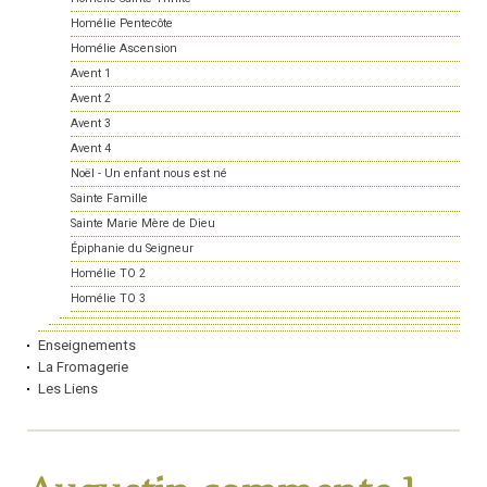
Homélie Pentecôte
Homélie Ascension
Avent 1
Avent 2
Avent 3
Avent 4
Noël - Un enfant nous est né
Sainte Famille
Sainte Marie Mère de Dieu
Épiphanie du Seigneur
Homélie TO 2
Homélie TO 3
Enseignements
La Fromagerie
Les Liens