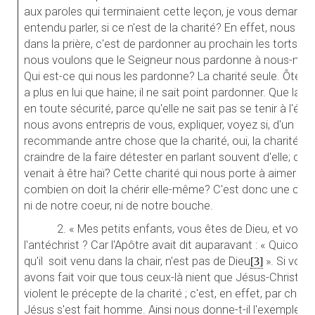
aux paroles qui terminaient cette leçon, je vous demander
entendu parler, si ce n'est de la charité? En effet, nous a
dans la prière, c'est de pardonner au prochain les torts qu'i
nous voulons que le Seigneur nous pardonne à nous-mêm
Qui est-ce qui nous les pardonne? La charité seule. Ôte la 
a plus en lui que haine; il ne sait point pardonner. Que la c
en toute sécurité, parce qu'elle ne sait pas se tenir à l'étr
nous avons entrepris de vous, expliquer, voyez si, d'un bout
recommande antre chose que la charité, oui, la charité tou
craindre de la faire détester en parlant souvent d'elle; car
venait à être haï? Cette charité qui nous porte à aimer ar
combien on doit la chérir elle-même? C'est donc une chose
ni de notre coeur, ni de notre bouche.
2. « Mes petits enfants, vous êtes de Dieu, et vous l
l'antéchrist ? Car l'Apôtre avait dit auparavant : « Quiconq
qu'il soit venu dans la chair, n'est pas de Dieu
». Si vou
[3]
avons fait voir que tous ceux-là nient que Jésus-Christ soi
violent le précepte de la charité ; c'est, en effet, par char
Jésus s'est fait homme. Ainsi nous donne-t-il l'exemple de 