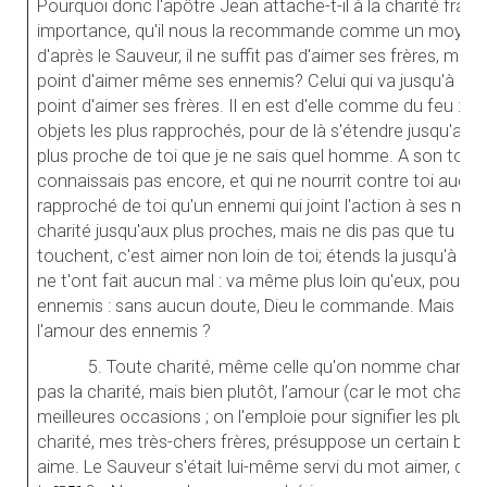
Pourquoi donc l'apôtre Jean attache-t-il à la charité frate
importance, qu'il nous la recommande comme un moyen d'ê
d'après le Sauveur, il ne suffit pas d'aimer ses frères, mais 
point d'aimer même ses ennemis? Celui qui va jusqu'à aim
point d'aimer ses frères. Il en est d'elle comme du feu : il 
objets les plus rapprochés, pour de là s'étendre jusqu'aux 
plus proche de toi que je ne sais quel homme. A son tour
connaissais pas encore, et qui ne nourrit contre toi aucun
rapproché de toi qu'un ennemi qui joint l'action à ses ma
charité jusqu'aux plus proches, mais ne dis pas que tu l'a
touchent, c'est aimer non loin de toi; étends la jusqu'à c
ne t'ont fait aucun mal : va même plus loin qu'eux, pousse 
ennemis : sans aucun doute, Dieu le commande. Mais pourqu
l'amour des ennemis ?
5. Toute charité, même celle qu'on nomme charnelle, 
pas la charité, mais bien plutôt, l’amour (car le mot charité
meilleures occasions ; on l'emploie pour signifier les plus
charité, mes très-chers frères, présuppose un certain bon 
aime. Le Sauveur s'était lui-même servi du mot aimer, quand 