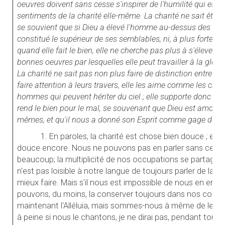
oeuvres doivent sans cesse s'inspirer de l'humilité qui est 
sentiments de la charité elle-même. La charité ne sait être ni
se souvient que si Dieu a élevé l'homme au-dessus des êtres 
constitué le supérieur de ses semblables, ni, à plus forte ra
quand elle fait le bien, elle ne cherche pas plus à s'élever 
bonnes oeuvres par lesquelles elle peut travailler à la gloire
La charité ne sait pas non plus faire de distinction entre le
faire attention à leurs travers, elle les aime comme les cr
hommes qui peuvent hériter du ciel ; elle supporte donc se
rend le bien pour le mal, se souvenant que Dieu est amour,
mêmes, et qu'il nous a donné son Esprit comme gage du bo
1. En paroles, la charité est chose bien douce ; en p
douce encore. Nous ne pouvons pas en parler sans cesse;
beaucoup; la multiplicité de nos occupations se partage no
n'est pas loisible à notre langue de toujours parler de la ch
mieux faire. Mais s'il nous est impossible de nous en entr
pouvons, du moins, la conserver toujours dans nos coeurs
maintenant l'Alléluia, mais sommes-nous à même de le ch
à peine si nous le chantons, je ne dirai pas, pendant toute