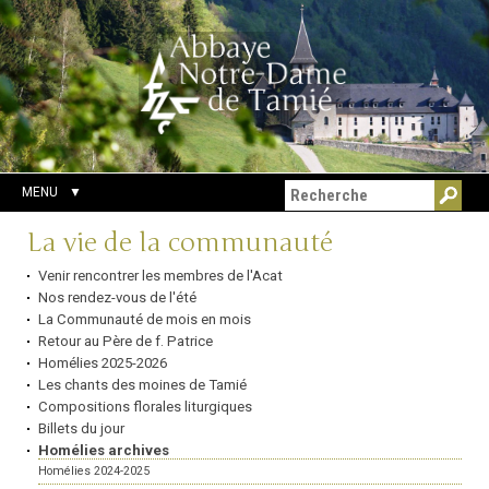
Aller
Outils
Chercher par
au
personnels
Recherche
contenu.
avancée…
|
Aller
à
la
navigation
MENU
Navigation
La vie de la communauté
Venir rencontrer les membres de l'Acat
Nos rendez-vous de l'été
La Communauté de mois en mois
Retour au Père de f. Patrice
Homélies 2025-2026
Les chants des moines de Tamié
Compositions florales liturgiques
Billets du jour
Homélies archives
Homélies 2024-2025