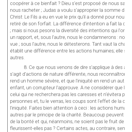
coopérer à ce bienfait ? Dieu s'est proposé de nous sauv
nous racheter ; Judas a voulu s'approprier la somme d'arge
Christ: Le Fils a eu en vue le prix qu'il a donné pour nous, e
retiré de son forfait. La différence d'intention a fait la dif
; mais si nous pesons la diversité des intentions qui l'ont 
un rapport, et, sous l'autre, nous le condamnerons : nous l
vue ; sous l'autre, nous le détesterons. Tant vaut la charit
établit une différence entre les actions humaines; elle seu
autres.
8. Ce que nous venons de dire s'applique à des act
s'agit d'actions de nature différente, nous reconnaîtrons, 
rend un homme sévère, et que l'iniquité en rend un autre f
enfant, un corrupteur l'approuve. A ne considérer que les c
celui qui ne recherchera pas les caresses et n'évitera pas
personnes et, tu le verras, les coups sont l'effet de la chari
l'iniquité. Faites bien attention à ceci : les actions humai
autres par le principe de la charité. Beaucoup peuvent se f
de la bonté et qui, néanmoins, ne soient pas le fruit de l
fleurissent-elles pas ? Certains actes, au contraire, semble