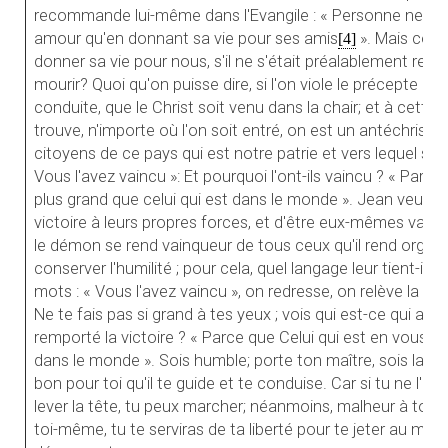
recommande lui-même dans l'Evangile : « Personne ne pe
amour qu'en donnant sa vie pour ses amis
». Mais comme
[4]
donner sa vie pour nous, s'il ne s'était préalablement rev
mourir? Quoi qu'on puisse dire, si l'on viole le précepte de 
conduite, que le Christ soit venu dans la chair; et à cette 
trouve, n'importe où l'on soit entré, on est un antéchrist. 
citoyens de ce pays qui est notre patrie et vers lequel se 
Vous l'avez vaincu »: Et pourquoi l'ont-ils vaincu ? « Parce
plus grand que celui qui est dans le monde ». Jean veut le
victoire à leurs propres forces, et d'être eux-mêmes vaincus
le démon se rend vainqueur de tous ceux qu'il rend orgueilleu
conserver l'humilité ; pour cela, quel langage leur tient-il? 
mots : « Vous l'avez vaincu », on redresse, on relève la tê
Ne te fais pas si grand à tes yeux ; vois qui est-ce qui a v
remporté la victoire ? « Parce que Celui qui est en vous es
dans le monde ». Sois humble; porte ton maître, sois la mon
bon pour toi qu'il te guide et te conduise. Car si tu ne l'as
lever la tête, tu peux marcher; néanmoins, malheur à toi
toi-même, tu te serviras de ta liberté pour te jeter au mili