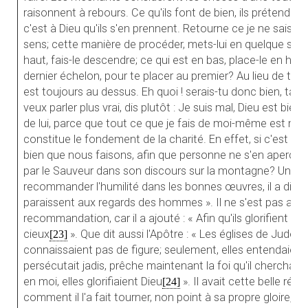
raisonnent à rebours. Ce qu'ils font de bien, ils prétendent se
c'est à Dieu qu'ils s'en prennent. Retourne ce je ne sais qu
sens; cette manière de procéder, mets-lui en quelque sorte
haut, fais-le descendre; ce qui est en bas, place-le en hau
dernier échelon, pour te placer au premier? Au lieu de t’éle
est toujours au dessus. Eh quoi ! serais-tu donc bien, tand
veux parler plus vrai, dis plutôt : Je suis mal, Dieu est bien 
de lui, parce que tout ce que je fais de moi-même est mal. 
constitue le fondement de la charité. En effet, si c'est po
bien que nous faisons, afin que personne ne s'en aperçoiv
par le Sauveur dans son discours sur la montagne? Un p
recommander l'humilité dans les bonnes œuvres, il a dit 
paraissent aux regards des hommes ». Il ne s'est pas arrêté 
recommandation, car il a ajouté : « Afin qu'ils glorifient vo
cieux
». Que dit aussi l'Apôtre : « Les églises de Judée,
[23]
connaissaient pas de figure; seulement, elles entendaient d
persécutait jadis, prêche maintenant la foi qu'il cherchait
en moi, elles glorifiaient Dieu
». Il avait cette belle ré
[24]
comment il l'a fait tourner, non point à sa propre gloire, ma