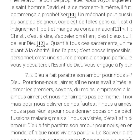
même avoir le don de prophétie. Nous voyons que le roi Saü
le saint homme David, et, à ce moment-là même, il fut rempli
commença à prophétiser
. Un méchant peut aussi rec
[10]
du sang du Seigneur, car c'est de telles gens qu'il est dit :
indignement, boit et mange sa condamnation
». Il pe
[11]
Christ ; c'est-à-dire, s'appeler chrétien ; c'est d'eux qu'il e
de leur Dieu
». Quant à tous ces sacrements, un mécha
[12]
quant à la charité, il ne l'a pas ; c'est chose impossible pou
personnel; c'est une source propre à chaque particulier. L
vous y désaltérer; l'Esprit de Dieu vous engage à l'y puiser
7. « Dieu a fait paraître son amour pour nous ». Voi
Dieu. Pourrions-nous l'aimer, s'il ne nous avait aimés le pr
l'aimer les premiers, soyons, du moins, empressés à le paye
à nous aimer ; et nous ne l'aimons pas de même. Il nous 
mais pour nous délivrer de nos fautes ; il nous a aimés, qu
nous a pas réunis pour nous donner occasion de pécher. I
fussions malades; mais s'il nous a visités, c'était afin de n
amour. Dieu a fait paraître son amour pour nous, en envoy
monde, afin que nous vivions par lui ». Le Sauveur a dit l
donner une plus grande preuve d'amour que de sacrifier sa 