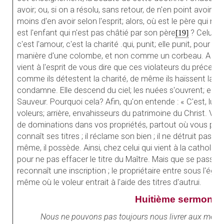
avoir; ou, si on a résolu, sans retour, de n'en point avoir s
moins d'en avoir selon l'esprit; alors, où est le père qui n
est l'enfant qui n'est pas châtié par son père
? Celui-ci
[19]
c'est l'amour, c'est la charité .qui, punit; elle punit, pour a
manière d'une colombe, et non comme un corbeau. A cett
vient à l'esprit de vous dire que ces violateurs du précepte
comme ils détestent la charité, de même ils haïssent la c
condamne. Elle descend du ciel; les nuées s'ouvrent; elle 
Sauveur. Pourquoi cela? Afin, qu'on entende : « C'est, lui q
voleurs; arrière, envahisseurs du patrimoine du Christ. Vou
de dominations dans vos propriétés, partout où vous prét
connaît ses titres ; il réclame son bien ; il ne détruit pas d'ins
même, il possède. Ainsi, chez celui qui vient à la catholiq
pour ne pas effacer le titre du Maître. Mais que se passe-t
reconnaît une inscription ; le propriétaire entre sous l'égide
même où le voleur entrait à l'aide des titres d'autrui.
Huitième sermon.
Nous ne pouvons pas toujours nous livrer aux mêm