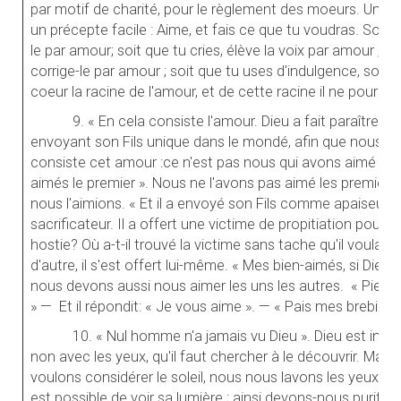
par motif de charité, pour le règlement des moeurs. Une f
un précepte facile : Aime, et fais ce que tu voudras. Soit q
le par amour; soit que tu cries, élève la voix par amour ; so
corrige-le par amour ; soit que tu uses d'indulgence, sois 
coeur la racine de l'amour, et de cette racine il ne pourra r
9. « En cela consiste l'amour. Dieu a fait paraître 
envoyant son Fils unique dans le mondé, afin que nous vivio
consiste cet amour :ce n'est pas nous qui avons aimé Dieu,
aimés le premier ». Nous ne l'avons pas aimé les premiers,
nous l'aimions. « Et il a envoyé son Fils comme apaiseur 
sacrificateur. Il a offert une victime de propitiation pour 
hostie? Où a-t-il trouvé la victime sans tache qu'il voulait 
d'autre, il s'est offert lui-même. « Mes bien-aimés, si Dieu
nous devons aussi nous aimer les uns les autres. « Pierre »
» — Et il répondit: « Je vous aime ». — « Pais mes brebis
[1
10. « Nul homme n'a jamais vu Dieu ». Dieu est invisib
non avec les yeux, qu'il faut chercher à le découvrir. Ma
voulons considérer le soleil, nous nous lavons les yeux du 
est possible de voir sa lumière ; ainsi devons-nous purifier 