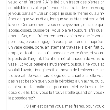
yeux l'or et l'argent ? Ai-je tiré d'un trésor des pierres préc
semblable en votre présence ? Les traits de mon visage se
je vous parlais ? J'ai un corps; je suis le même qu'au mome
êtes ce que vous étiez, lorsque vous êtes entrés; je fais l'
la voix. Certainement, vous ne voyez rien ; mais ce qui vou
applaudissez, puisse-t-i1 vous plaire toujours, afin que vo
coeur ! Car, mes frères, remarquez bien ce que je vous dis
permets, je vous engage à vous procurer un inappréciable 
un vase ciselé, doré, artistement travaillé, si bien fait qu'il 
corps, et toutes les puissances de votre âme, et vous fasse
le poids de l'argent, l'éclat du métal, chacun de vous ne s'écr
vase ! Et vous parleriez inutilement, puisqu'il ne vous appar
voulait l'avoir, il imaginerait le moyen de l'enlever de la ma
trouverait. Je vous fais l'éloge de la charité : si elle vous 
pas n'est besoin que vous la dérobiez à un autre, ou que vo
est à votre disposition, et pour rien. Mettez la main dessus;
doux qu'elle. Et si vous la trouvez telle quand on vous en
la posséderez?
11. S'il en est parmi vous, mes frères, pour vouloir c