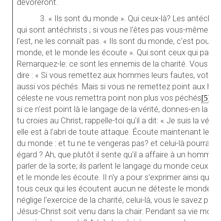
dévoreront.
3. « Ils sont du monde ». Qui ceux-là? Les antéchri
qui sont antéchrists ; si vous ne l'êtes pas vous-mêmes, 
l'est, ne les connaît pas. « Ils sont du monde, c'est pourqu
monde, et le monde les écoute ». Qui sont ceux qui parle
Remarquez-le: ce sont les ennemis de la charité. Vous av
dire : « Si vous remettez aux hommes leurs fautes, votre
aussi vos péchés. Mais si vous ne remettez point aux hom
céleste ne vous remettra point non plus vos péchés
». 
[5]
si ce n'est point là le langage de la vérité, donnes-en la pr
tu croies au Christ, rappelle-toi qu'il a dit: « Je suis la vérité
elle est à l'abri de toute attaque. Écoute maintenant les
du monde : et tu ne te vengeras pas? et celui-là pourra se v
égard ? Ah, que plutôt il sente qu'il a affaire à un homme !
parler de la sorte; ils parlent le langage du monde ceux qui
et le monde les écoute. Il n'y a pour s'exprimer ainsi que
tous ceux qui les écoutent aucun ne déteste le monde; et 
néglige l'exercice de la charité, celui-là, vous le savez pour
Jésus-Christ soit venu dans la chair. Pendant sa vie mortelle