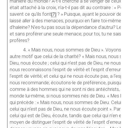
manière du monde? A-t-il cherché à se venger de ceux qui 
était attaché à la croix, n'a-t-il pas dit au contraire : « Père
savent ce qu'ils font
? » Puisque, ayant le pouvoir de se
[7]
laissé aller à des menaces, pourquoi en faire toi-même ? 
d'haleine? N'es-tu pas sous la dépendance d'autrui? Le Chri
et sans proférer une seule menace; pour toi, tu ne sais qu
profères?
4. « Mais nous, nous sommes de Dieu ». Voyons pou
autre motif que celui de la charité? « Mais nous, nous so
Dieu, nous écoute ; celui qui n'est pas de Dieu, ne nous éc
nous reconnaissons l'esprit de vérité et l'esprit d'erreur ».
l'esprit de vérité; et celui qui ne nous écoute pas, a l'espri
nous recommande; écoutons-le de préférence, puisqu'il nou
comme à des hommes qui ne sont ni des antéchrists, ni d
monde lui-même, si nous sommes nés de Dieu. « Mes bien-a
qui précède : « Mais nous, nous sommes de Dieu. Celui qui
celui qui n'est pas de Dieu, ne nous écoute point ». Par là 
celui qui est de Dieu, écoute, tandis que celui qui n'en est p
moyen de distinguer l'esprit de vérité de l'esprit d'erreur. 