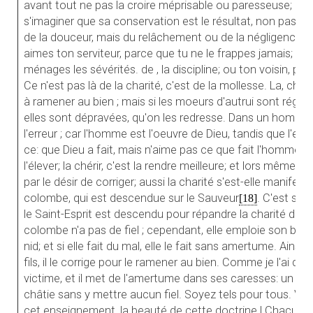
avant tout ne pas la croire méprisable ou paresseuse; il n
s'imaginer que sa conservation est le résultat, non pas d'
de la douceur, mais du relâchement ou de la négligence. N
aimes ton serviteur, parce que tu ne le frappes jamais; ou to
ménages les sévérités. de , la discipline; ou ton voisin, pa
Ce n'est pas là de la charité, c'est de la mollesse. La, chari
à ramener au bien ; mais si les moeurs d'autrui sont réguliè
elles sont dépravées, qu'on les redresse. Dans un homme,
l'erreur ; car l'homme est l'oeuvre de Dieu, tandis que l'err
ce: que Dieu a fait, mais n'aime pas ce que fait l'homme. A
l'élever; la chérir, c'est la rendre meilleure; et lors même 
par le désir de corriger; aussi la charité s'est-elle manifes
colombe, qui est descendue sur le Sauveur
. C'est so
[18]
le Saint-Esprit est descendu pour répandre la charité da
colombe n'a pas de fiel ; cependant, elle emploie son bec 
nid; et si elle fait du mal, elle le fait sans amertume. Ainsi a
fils, il le corrige pour le ramener au bien. Comme je l'ai dit
victime, et il met de l'amertume dans ses caresses: un père 
châtie sans y mettre aucun fiel. Soyez tels pour tous. Voy
cet enseignement, la beauté de cette doctrine l Chacun a