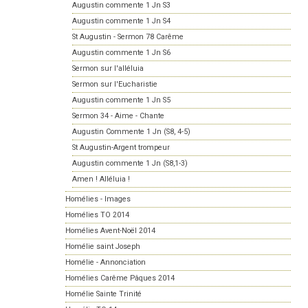
Augustin commente 1 Jn S3
Augustin commente 1 Jn S4
St Augustin - Sermon 78 Carême
Augustin commente 1 Jn S6
Sermon sur l'alléluia
Sermon sur l'Eucharistie
Augustin commente 1 Jn S5
Sermon 34 - Aime - Chante
Augustin Commente 1 Jn (S8, 4-5)
St Augustin-Argent trompeur
Augustin commente 1 Jn (S8,1-3)
Amen ! Alléluia !
Homélies - Images
Homélies TO 2014
Homélies Avent-Noël 2014
Homélie saint Joseph
Homélie - Annonciation
Homélies Carême Pâques 2014
Homélie Sainte Trinité