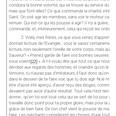
conduira la bonne volonté, qui se trouve au service du bon 
mais que font-elles? Ce que commande la charité, intérieur
Saint. On voit agir les membres, sans voir le moteur cac
remuer. Qui est-ce qui les pousse à agir? II n'y a guère, pou
commande, et, intérieurement, celui qui reçoit les ordres.
2. Voilà, mes frères, ce que vous venez d'apprendr
donnait lecture de l'Evangile ; vous le savez certainement,
lecture, non-seulement l'oreille de votre corps, mais aussi 
Sauveur? « Prenez garde de faire vos bonnes oeuvres deva
vous voient
». A-t-il voulu dire que tout ce que nous 
[22]
dérober aux regards des hommes, et craindre qu'on le voie
témoins, tu n'auras pas d'imitateurs; il faut donc qu'on t'
dans le dessein de te faire voir, que tu dois agir. Ni le motif
être d'avoir été aperçu, d'avoir reçu des éloges, comme s
devaient pas avoir d'autre résultat. Tout cela n'est rien. 
donne ; qu'en toi soit loué celui qui se sert de toi pour agir
travaille donc point pour ta propre gloire, mais pour la gloi
grâce de bien faire. De ton chef vient le pouvoir de mal agi
faire. Les méchants considèrent les choses d'une tout au