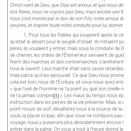
Christ vient de Dieu, que Dieu est amour, et que nous devon
nos frères; nous ne voyons pas Dieu, mais encore une fois 
nous s'est montré par le don de son Fils; notre amour doit 
oeuvres, et inspirer toute notre conduite pour lui donner du 
1. Pour tous les fidèles qui soupirent après la céles
qu'était le désert pour le peuplé d'Israël. Ils n'étaient pas
pères, ils voulaient y entrer; mais sous la conduite de Dieu
de chemin; les ordres de l'Éternel leur servaient de guide.
firent des marches et des contremarches, s'arrêtèrent trè
tous le savent. Leur marche était sans cesse retardée, n
mais parce qu'il les éprouvait. Ce que Dieu nous promet e
cela est bon, nous dit l'Écriture, et vous nous avez enten
« que l'oeil de l'homme ne l'a point vu, que son oreille ne
ne l'a jamais compris
». Les maux du temps nous éprouv
[1]
instruction dans les peines de la vie présente. Mais, si da
point mourir de soif, désaltérez-vous à la source de la cha
voulu la placer ici-bas, afin que nous ne tombions pas de
voyage; nous y puiserons plus abondamment encore lors
entrer dans la patrie. On vous a tout à l'heure donné lectur