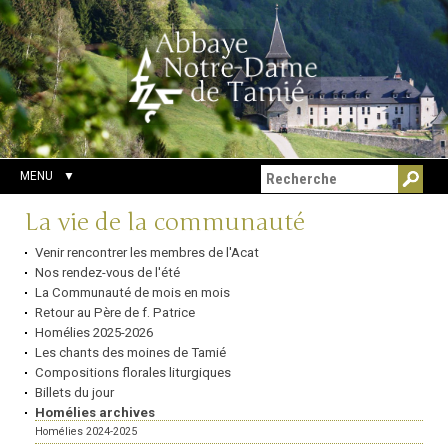
Aller
Outils
Chercher par
au
personnels
Recherche
contenu.
avancée…
|
Aller
à
la
navigation
MENU
Navigation
La vie de la communauté
Venir rencontrer les membres de l'Acat
Nos rendez-vous de l'été
La Communauté de mois en mois
Retour au Père de f. Patrice
Homélies 2025-2026
Les chants des moines de Tamié
Compositions florales liturgiques
Billets du jour
Homélies archives
Homélies 2024-2025