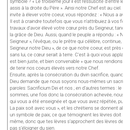
symbole ? « Le troisième jour il est ressuscité d'entre les mo
assis à la droite du Père ». Ainsi notre Chef est au ciel. Vo
invite à élever votre coeur, vous répondez : « Nous a avon
Il est à craindre toutefois que vous n'attribuiez à vos forc
travaux d'avoir élevé votre cœur près du Seigneur, tandis 
la grâce de Dieu. Aussi, quand le peuple a répondu : « No
Seigneur », l'évêque, ou le prêtre qui célèbre, continue, et
Seigneur notre Dieu », de ce que notre coeur, est près de l
sans lui, ce cœur serait à terre. C'est à quoi vous applaud
est bien juste, et bien convenable » que nous rendions gr
de tenir nos coeurs élevés vers notre Chef.
Ensuite, après la consécration du divin sacrifice, quand, 
Dieu demande que nous soyons nous-mêmes un sacrifice 
paroles: Sacrificium Dei et nos ; en d'autres termes : le s
sommes; une fois donc la consécration achevée, nous diso
qui vous a été enseignée et que vous avez répétée, puis, à 
La paix soit avec vous », et les chrétiens se donnent alors 
un symbole de paix; ce que témoignent les lèvres doit se 
même, donc que tes lèvres s'approchent des lèvres de ton 
pas s'éloigner du sien.