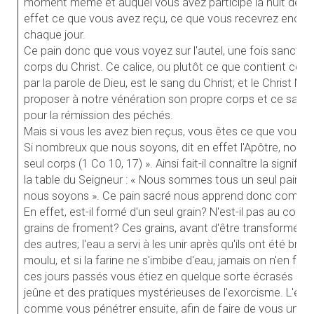
moment même et auquel vous avez participé la nuit derni
effet ce que vous avez reçu, ce que vous recevrez encore
chaque jour.
Ce pain donc que vous voyez sur l'autel, une fois sanctifié 
corps du Christ. Ce calice, ou plutôt ce que contient ce cal
par la parole de Dieu, est le sang du Christ; et le Christ No
proposer à notre vénération son propre corps et ce sang q
pour la rémission des péchés.
Mais si vous les avez bien reçus, vous êtes ce que vous a
Si nombreux que nous soyons, dit en effet l'Apôtre, nous
seul corps (1 Co 10, 17) ». Ainsi fait-il connaître la signif
la table du Seigneur : « Nous sommes tous un seul pain, u
nous soyons ». Ce pain sacré nous apprend donc combien
En effet, est-il formé d'un seul grain? N'est-il pas au con
grains de froment? Ces grains, avant d'être transformés e
des autres; l'eau a servi à les unir après qu'ils ont été broy
moulu, et si la farine ne s'imbibe d'eau, jamais on n'en fait
ces jours passés vous étiez en quelque sorte écrasés sous
jeûne et des pratiques mystérieuses de l'exorcisme. L'e
comme vous pénétrer ensuite, afin de faire de vous une es