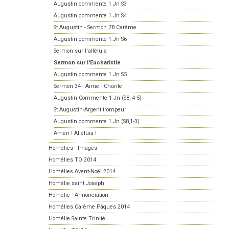
Augustin commente 1 Jn S3
Augustin commente 1 Jn S4
St Augustin - Sermon 78 Carême
Augustin commente 1 Jn S6
Sermon sur l'alléluia
Sermon sur l'Eucharistie
Augustin commente 1 Jn S5
Sermon 34 - Aime - Chante
Augustin Commente 1 Jn (S8, 4-5)
St Augustin-Argent trompeur
Augustin commente 1 Jn (S8,1-3)
Amen ! Alléluia !
Homélies - Images
Homélies TO 2014
Homélies Avent-Noël 2014
Homélie saint Joseph
Homélie - Annonciation
Homélies Carême Pâques 2014
Homélie Sainte Trinité