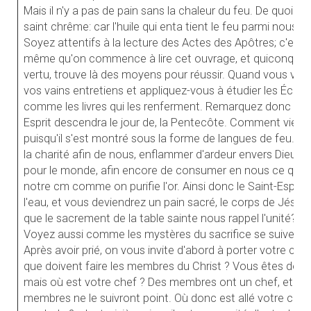
Mais il n'y a pas de pain sans la chaleur du feu. De quoi le 
saint chrême: car l'huile qui enta tient le feu parmi nous est
Soyez attentifs à la lecture des Actes des Apôtres; c'est 
même qu'on commence à lire cet ouvrage, et quiconque ve
vertu, trouve là des moyens pour réussir. Quand vous venez
vos vains entretiens et appliquez-vous à étudier les Écr
comme les livres qui les renferment. Remarquez donc et r
Esprit descendra le jour de, la Pentecôte. Comment viend
puisqu'il s'est montré sous la forme de langues de feu. C'es
la charité afin de nous, enflammer d'ardeur envers Dieu e
pour le monde, afin encore de consumer en nous ce qui d c
notre cm comme on purifie l'or. Ainsi donc le Saint-Espri
l'eau, et vous deviendrez un pain sacré, le corps de Jésus-Ch
que le sacrement de la table sainte nous rappel l'unité?
Voyez aussi comme les mystères du sacrifice se suivent 
Après avoir prié, on vous invite d'abord à porter votre coe
que doivent faire les membres du Christ ? Vous êtes deve
mais où est votre chef ? Des membres ont un chef, et si l
membres ne le suivront point. Où donc est allé votre che