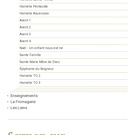
Homélie Pentecôte
Homélie Ascension
Avent 1
Avent 2
Avent 3
Avent 4
Noël - Un enfant nous est né
Sainte Famille
Sainte Marie Mère de Dieu
Épiphanie du Seigneur
Homélie TO 2
Homélie TO 3
Enseignements
La Fromagerie
Les Liens