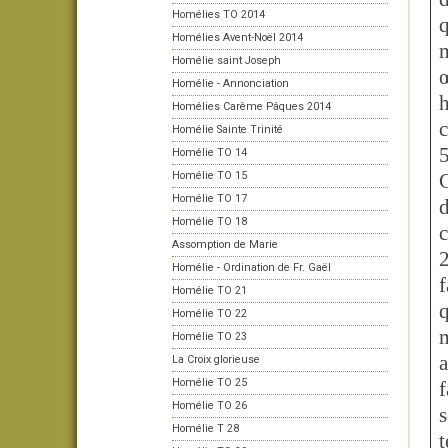
Homélies TO 2014
q
Homélies Avent-Noël 2014
m
Homélie saint Joseph
œ
Homélie - Annonciation
h
Homélies Carême Pâques 2014
c
Homélie Sainte Trinité
5
Homélie TO 14
Homélie TO 15
C
Homélie TO 17
d
Homélie TO 18
c
Assomption de Marie
2
Homélie - Ordination de Fr. Gaël
f
Homélie TO 21
q
Homélie TO 22
m
Homélie TO 23
a
La Croix glorieuse
Homélie TO 25
f
Homélie TO 26
s
Homélie T 28
t