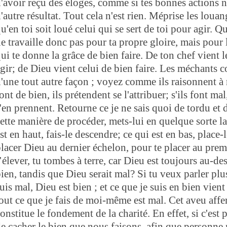
'avoir reçu des éloges, comme si tes bonnes actions n
'autre résultat. Tout cela n'est rien. Méprise les loua
u'en toi soit loué celui qui se sert de toi pour agir. Qu
e travaille donc pas pour ta propre gloire, mais pour 
ui te donne la grâce de bien faire. De ton chef vient 
gir; de Dieu vient celui de bien faire. Les méchants c
'une tout autre façon ; voyez comme ils raisonnent à 
ont de bien, ils prétendent se l'attribuer; s'ils font mal
'en prennent. Retourne ce je ne sais quoi de tordu et d
ette manière de procéder, mets-lui en quelque sorte la 
st en haut, fais-le descendre; ce qui est en bas, place
lacer Dieu au dernier échelon, pour te placer au prem
’élever, tu tombes à terre, car Dieu est toujours au-de
ien, tandis que Dieu serait mal? Si tu veux parler plus 
uis mal, Dieu est bien ; et ce que je suis en bien vient
out ce que je fais de moi-même est mal. Cet aveu affer
onstitue le fondement de la charité. En effet, si c'est
e cacher le bien que nous faisons, afin que personne 