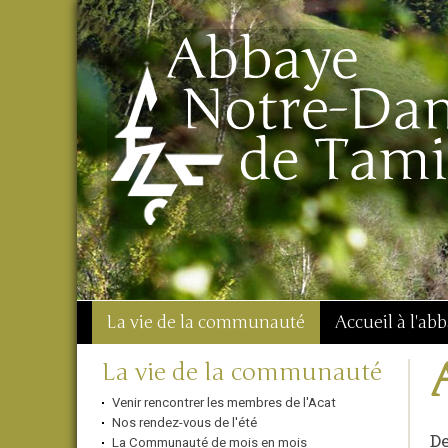
Aller
Outils
Chercher par
au
personnels
Recherche
contenu.
avancée…
|
Aller
à
la
navigation
La vie de la communauté
Accueil à l'ab
Navigation
La vie de la communauté
Venir rencontrer les membres de l'Acat
Nos rendez-vous de l'été
De
La Communauté de mois en mois