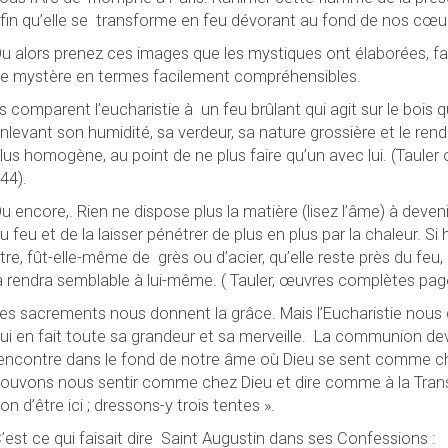
fin qu’elle se
transforme en feu dévorant au fond de nos cœu
u alors prenez ces images que les mystiques ont élaborées, f
e mystère en termes facilement compréhensibles.
ls comparent l’eucharistie à
un feu brûlant qui agit sur le bois q
nlevant son humidité, sa verdeur, sa nature grossière et le rend
lus homogène, au point de ne plus faire qu’un avec lui. (Taul
44).
u encore,. Rien ne dispose plus la matière (lisez l’âme) à deven
u feu et de la laisser pénétrer de plus en plus par la chaleur. Si
tre, fût-elle-même de
grès ou d’acier, qu’elle reste près du feu, 
a rendra semblable à lui-même. ( Tauler, œuvres complètes pag
es sacrements nous donnent la grâce. Mais l’Eucharistie nous 
ui en fait toute sa grandeur et sa merveille.
La communion devie
encontre dans le fond de notre âme où Dieu se sent comme c
ouvons nous sentir comme chez Dieu et dire comme à la Transf
on d’être ici ; dressons-y trois tentes ».
’est ce qui faisait dire
Saint Augustin dans ses Confessions :