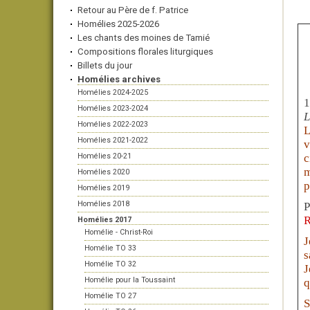
Retour au Père de f. Patrice
Homélies 2025-2026
Les chants des moines de Tamié
Compositions florales liturgiques
Billets du jour
Homélies archives
Homélies 2024-2025
1
Homélies 2023-2024
L
Homélies 2022-2023
L
Homélies 2021-2022
v
Homélies 20-21
c
m
Homélies 2020
p
Homélies 2019
Homélies 2018
P
R
Homélies 2017
Homélie - Christ-Roi
J
Homélie TO 33
s
Homélie TO 32
J
Homélie pour la Toussaint
q
Homélie TO 27
S