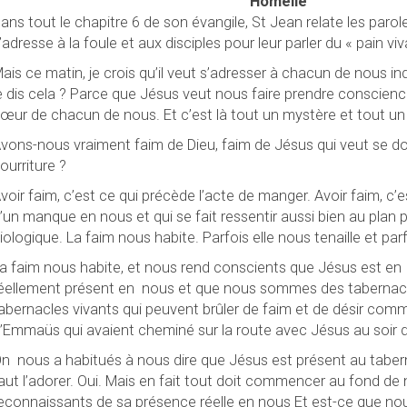
Homélie
ans tout le chapitre 6 de son évangile, St Jean relate les parol
’adresse à la foule et aux disciples pour leur parler du « pain viv
ais ce matin, je crois qu’il veut s’adresser à chacun de nous i
e dis cela ? Parce que Jésus veut nous faire prendre conscien
œur de chacun de nous. Et c’est là tout un mystère et tout un
vons-nous vraiment faim de Dieu, faim de Jésus qui veut se d
ourriture ?
voir faim, c’est ce qui précède l’acte de manger. Avoir faim, c
’un manque en nous et qui se fait ressentir aussi bien au plan
iologique. La faim nous habite. Parfois elle nous tenaille et par
a faim nous habite, et nous rend conscients que Jésus est en
éellement présent en
nous et que nous sommes des tabernacl
abernacles vivants qui peuvent brûler de faim et de désir comm
’Emmaüs qui avaient cheminé sur la route avec Jésus au soir 
On
nous a habitués à nous dire que Jésus est présent au taberna
aut l’adorer. Oui. Mais en fait tout doit commencer au fond 
econnaissants de sa présence réelle en nous Et est-ce que nou