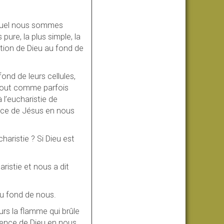
auquel nous sommes
pure, la plus simple, la
ration de Dieu au fond de
ond de leurs cellules,
 Tout comme parfois
 l’eucharistie de
nce de Jésus en nous
haristie ? Si Dieu est
aristie et nous a dit
au fond de nous.
urs la flamme qui brûle
sence de Dieu en nous,