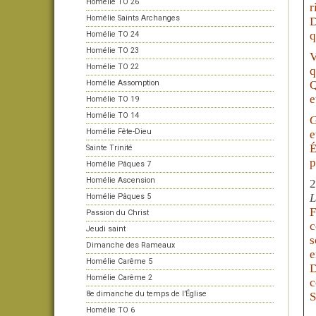
Homélie TO 26
r
Homélie Saints Archanges
D
q
Homélie TO 24
Homélie TO 23
V
Homélie TO 22
q
Homélie Assomption
Q
e
Homélie TO 19
Homélie TO 14
G
Homélie Fête-Dieu
e
É
Sainte Trinité
p
Homélie Pâques 7
Homélie Ascension
2
L
Homélie Pâques 5
F
Passion du Christ
c
Jeudi saint
s
Dimanche des Rameaux
e
Homélie Carême 5
D
Homélie Carême 2
c
8e dimanche du temps de l’Église
S
Homélie TO 6