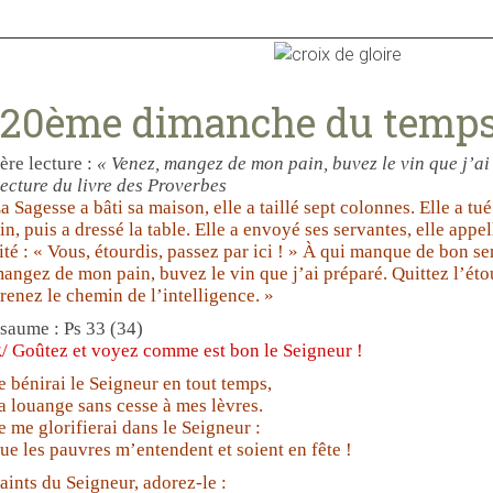
20ème dimanche du temps 
ère lecture :
« Venez, mangez de mon pain, buvez le vin que j’ai
ecture du livre des Proverbes
a Sagesse a bâti sa maison, elle a taillé sept colonnes. Elle a tué
in, puis a dressé la table. Elle a envoyé ses servantes, elle appel
ité : « Vous, étourdis, passez par ici ! » À qui manque de bon sen
angez de mon pain, buvez le vin que j’ai préparé. Quittez l’éto
renez le chemin de l’intelligence. »
saume : Ps 33 (34)
/ Goûtez et voyez comme est bon le Seigneur !
e bénirai le Seigneur en tout temps,
a louange sans cesse à mes lèvres.
e me glorifierai dans le Seigneur :
ue les pauvres m’entendent et soient en fête !
aints du Seigneur, adorez-le :