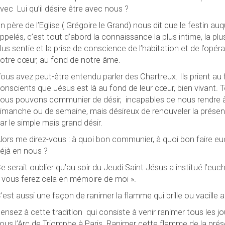
vec
Lui qu’il désire être avec nous ?
n père de l’Eglise ( Grégoire le Grand) nous dit que le festin 
ppelés, c’est tout d’abord la connaissance la plus intime, la plus 
lus sentie et la prise de conscience de l’habitation et de l’opé
otre cœur, au fond de notre âme.
ous avez peut-être entendu parler des Chartreux. Ils prient au f
onscients que Jésus est là au fond de leur cœur, bien vivant.
ous pouvons communier de désir,
incapables de nous rendre à
imanche ou de semaine, mais désireux de renouveler la prése
ar le simple mais grand désir.
lors me direz-vous : à quoi bon communier, à quoi bon faire euc
éjà en nous ?
e serait oublier qu’au soir du Jeudi Saint Jésus a institué l’euch
 vous ferez cela en mémoire de moi ».
’est aussi une façon de ranimer la flamme qui brille ou vacille 
ensez à cette tradition
qui consiste à venir ranimer tous les jo
ous l’Arc de Triomphe à Paris. Ranimer cette flamme de la pré