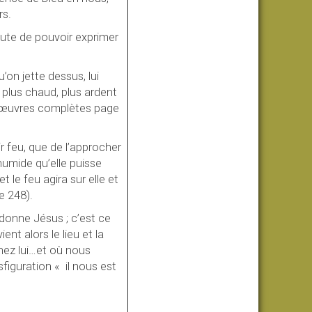
rs.
aute de pouvoir exprimer
u’on jette dessus, lui
 plus chaud, plus ardent
er œuvres complètes page
ir feu, que de l’approcher
 humide qu’elle puisse
et le feu agira sur elle et
e 248).
donne Jésus ; c’est ce
nt alors le lieu et la
hez lui…et où nous
iguration « il nous est