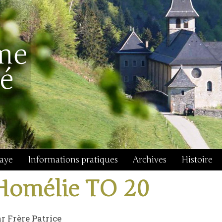
baye
Informations pratiques
Archives
Histoire
Homélie TO 20
r Frère Patrice