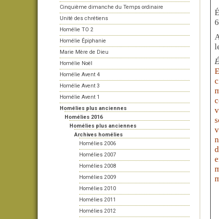
Cinquième dimanche du Temps ordinaire
É
Unité des chrétiens
6
Homélie TO 2
A
Homélie Épiphanie
l
Marie Mère de Dieu
É
Homélie Noël
E
Homélie Avent 4
c
Homélie Avent 3
m
Homélie Avent 1
c
Homélies plus anciennes
v
Homélies 2016
s
Homélies plus anciennes
v
Archives homélies
n
Homélies 2006
d
Homélies 2007
e
Homélies 2008
m
Homélies 2009
m
Homélies 2010
Homélies 2011
Homélies 2012