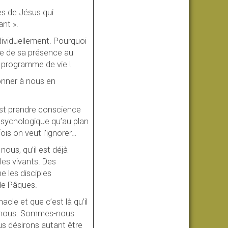
es de Jésus qui
ant ».
ndividuellement. Pourquoi
ce de sa présence au
 programme de vie !
onner à nous en
’est prendre conscience
 psychologique qu’au plan
fois on veut l’ignorer…
nous, qu’il est déjà
es vivants. Des
e les disciples
de Pâques.
cle et que c’est là qu’il
de nous. Sommes-nous
s désirons autant être