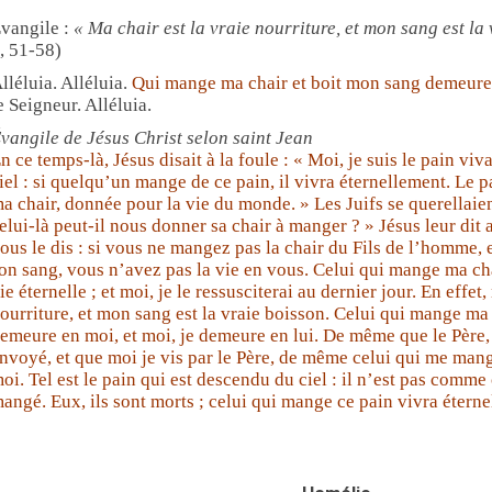
vangile :
« Ma chair est la vraie nourriture, et mon sang est la
, 51-58)
lléluia. Alléluia.
Qui mange ma chair et boit mon sang demeure 
e Seigneur.
Alléluia.
vangile de Jésus Christ selon saint Jean
n ce temps-là, Jésus disait à la foule : « Moi, je suis le pain vi
iel : si quelqu’un mange de ce pain, il vivra éternellement. Le p
a chair, donnée pour la vie du monde. » Les Juifs se querellai
elui-là peut-il nous donner sa chair à manger ? » Jésus leur dit 
ous le dis : si vous ne mangez pas la chair du Fils de l’homme, 
on sang, vous n’avez pas la vie en vous. Celui qui mange ma cha
ie éternelle ; et moi, je le ressusciterai au dernier jour. En effet,
ourriture, et mon sang est la vraie boisson. Celui qui mange ma
emeure en moi, et moi, je demeure en lui. De même que le Père, 
nvoyé, et que moi je vis par le Père, de même celui qui me mange
oi. Tel est le pain qui est descendu du ciel : il n’est pas comme 
angé. Eux, ils sont morts ; celui qui mange ce pain vivra éterne