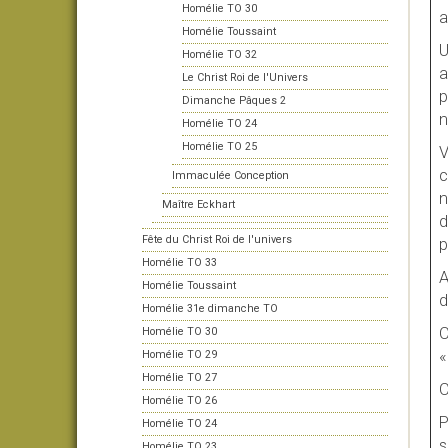
Homélie TO 30
a
Homélie Toussaint
U
Homélie TO 32
a
Le Christ Roi de l'Univers
p
Dimanche Pâques 2
n
Homélie TO 24
Homélie TO 25
V
c
Immaculée Conception
n
Maître Eckhart
d
Fête du Christ Roi de l'univers
p
Homélie TO 33
A
Homélie Toussaint
d
Homélie 31e dimanche TO
C
Homélie TO 30
«
Homélie TO 29
Homélie TO 27
C
Homélie TO 26
P
Homélie TO 24
s
Homélie TO 23