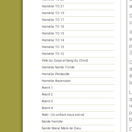
a
Homélie TO 21
Homélie TO 19
O
Homélie TO 17
c
Homélie TO 16
I
Homélie TO 15
e
Homélie TO 14
p
Homélie TO 13
2
Homélie TO 12
Fête du Corps et Sang du Christ
O
Homélie Sainte Trinité
d
Homélie Pentecôte
ê
Homélie Ascension
l
Avent 1
L
Avent 2
q
Avent 3
r
Avent 4
p
Noël - Un enfant nous est né
b
Sainte Famille
Sainte Marie Mère de Dieu
C