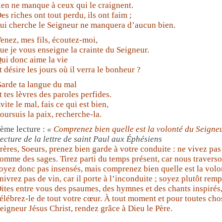
ien ne manque à ceux qui le craignent.
es riches ont tout perdu, ils ont faim ;
ui cherche le Seigneur ne manquera d’aucun bien.
enez, mes fils, écoutez-moi,
ue je vous enseigne la crainte du Seigneur.
ui donc aime la vie
t désire les jours où il verra le bonheur ?
arde ta langue du mal
t tes lèvres des paroles perfides.
vite le mal, fais ce qui est bien,
oursuis la paix, recherche-la.
ème lecture :
«
Comprenez bien quelle est la volonté du Seign
ecture de la lettre de saint Paul aux Éphésiens
rères, Soeurs, prenez bien garde à votre conduite : ne vivez pa
omme des sages. Tirez parti du temps présent, car nous travers
oyez donc pas insensés, mais comprenez bien quelle est la volo
nivrez pas de vin, car il porte à l’inconduite ; soyez plutôt rempl
ites entre vous des psaumes, des hymnes et des chants inspirés,
élébrez-le de tout votre cœur. À tout moment et pour toutes cho
eigneur Jésus Christ, rendez grâce à Dieu le Père.