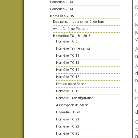
Homélies 2013
D
Homélies 2014
s
Homélies 2015
Des personnes à un arrêt de bus
M
Avent-Carême-Pâques
j
Homélies TO - B - 2015
c
Homélie TO 6
A
Homélie Trinité sainte
n
Homélie TO 11
Homélie TO 13
A
Homélie TO 14
d
Homélie TO 15
b
Fête de saint Benoît
L
Homélie TO 16
r
Homélie Transfiguration
t
Assomption de Marie
d
Homélie TO 20
Homélie TO 21
Homélie TO 22
f
Homélie TO 28
r