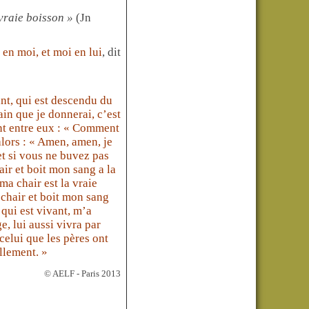
 vraie boisson »
(Jn
en moi, et moi en lui
, dit
vant, qui est descendu du
ain que je donnerai, c’est
ent entre eux : « Comment
alors : « Amen, amen, je
et si vous ne buvez pas
ir et boit mon sang a la
 ma chair est la vraie
 chair et boit mon sang
qui est vivant, m’a
, lui aussi vivra par
celui que les pères ont
llement. »
© AELF - Paris 2013