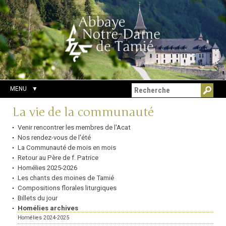
Aller
Outils
Chercher par
au
personnels
Recherche
contenu.
avancée…
|
Aller
à
la
navigation
MENU
Navigation
La vie de la communauté
Venir rencontrer les membres de l'Acat
Nos rendez-vous de l'été
La Communauté de mois en mois
Retour au Père de f. Patrice
Homélies 2025-2026
Les chants des moines de Tamié
Compositions florales liturgiques
Billets du jour
Homélies archives
Homélies 2024-2025