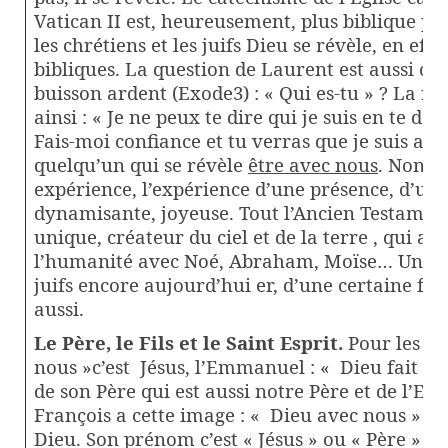
Vatican II est, heureusement, plus biblique po
les chrétiens et les juifs Dieu se révèle, en effet
bibliques. La question de Laurent est aussi cel
buisson ardent (Exode3) : « Qui es-tu » ? La r
ainsi : « Je ne peux te dire qui je suis en te do
Fais-moi confiance et tu verras que je suis avec 
quelqu’un qui se révèle
être avec nous
. Non p
expérience, l’expérience d’une présence, d’un
dynamisante, joyeuse. Tout l’Ancien Testamen
unique, créateur du ciel et de la terre , qui a f
l’humanité avec Noé, Abraham, Moïse… Un Dieu
juifs encore aujourd’hui er, d’une certaine fa
aussi.
Le Père, le Fils et le Saint Esprit.
Pour les ch
nous »c’est
Jésus, l’Emmanuel : « Dieu fait h
de son Père qui est aussi notre Père et de l’Esp
François a cette image : « Dieu avec nous » c’
Dieu. Son prénom c’est « Jésus » ou « Père » ou