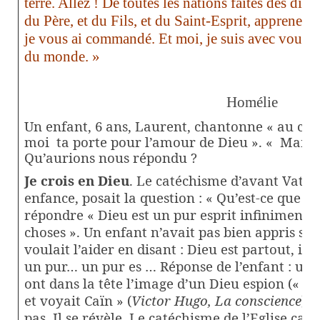
terre. Allez ! De toutes les nations faites des dis
du Père, et du Fils, et du Saint-Esprit, apprenez-
je vous ai commandé. Et moi, je suis avec vous to
du monde. »
Homélie
Un enfant, 6 ans, Laurent, chantonne « au clai
moi
ta porte pour l’amour de Dieu ». « Maman
Qu’aurions nous répondu ?
Je crois en Dieu
. Le catéchisme d’avant Vatica
enfance, posait la question : « Qu’est-ce que Die
répondre « Dieu est un pur esprit infiniment p
choses ». Un enfant n’avait pas bien appris sa 
voulait l’aider en disant : Dieu est partout, il vo
un pur… un pur es … Réponse de l’enfant : un 
ont dans la tête l’image d’un Dieu espion (« L’
et voyait Caïn » (
Victor Hugo, La conscience
).
pas, Il se révèle. Le catéchisme de l’Eglise ca