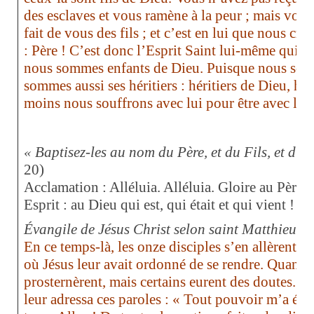
des esclaves et vous ramène à la peur ; mais vous
fait de vous des fils ; et c’est en lui que nous cri
: Père ! C’est donc l’Esprit Saint lui-même qui at
nous sommes enfants de Dieu. Puisque nous som
sommes aussi ses héritiers : héritiers de Dieu, héri
moins nous souffrons avec lui pour être avec lui 
« Baptisez-les au nom du Père, et du Fils, et du 
20)
Acclamation :
Alléluia. Alléluia.
Gloire au Père, e
Esprit : au Dieu qui est, qui était et qui vient !
Al
Évangile de Jésus Christ selon saint Matthieu
En ce temps-là, les onze disciples s’en allèrent e
où Jésus leur avait ordonné de se rendre. Quand ils
prosternèrent, mais certains eurent des doutes. J
leur adressa ces paroles : « Tout pouvoir m’a été 