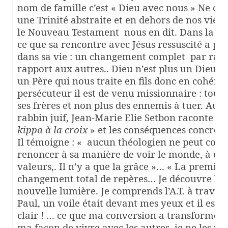
nom de famille c’est « Dieu avec nous » Ne ch
une Trinité abstraite et en dehors de nos vies.
le Nouveau Testament
nous en dit. Dans la 2° 
ce que sa rencontre avec Jésus ressuscité a pr
dans sa vie : un changement complet
par rapp
rapport aux autres.. Dieu n’est plus un Dieu 
un Père qui nous traite en fils donc en cohérit
persécuteur il est de venu missionnaire : tou
ses frères et non plus des ennemis à tuer. Auj
rabbin juif, Jean-Marie Elie Setbon raconte s
kippa à la croix
» et les conséquences concrète
Il témoigne : « aucun théologien ne peut con
renoncer à sa manière de voir le monde, à ce q
valeurs,. Il n’y a que la grâce »… « La premiè
changement total de repères… Je découvre l’Ec
nouvelle lumière. Je comprends l’A.T. à traver
Paul, un voile était devant mes yeux et il est 
clair ! … ce que ma conversion a transformé 
ma façon de vivre avec les autres, je ne les v